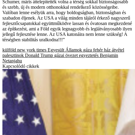
Schumer, máris áttelepítették volna a térség sokkal biztonságosabb
és szebb, új és modern otthonokkal rendelkező közösségeibe.
Valóban lenne esélyük arra, hogy boldogságban, biztonságban és
szabadon éljenek. Az USA a világ minden tájáról érkező nagyszerű
fejlesztőcsapatokkal együttműködve lassan és óvatosan megkezdené
az építkezést, ami a Föld egyik legnagyobb és leglátványosabb ilyen
jellegű fejlesztése lenne. Az USA katonáira nem lenne szükség! A
térségben stabilitás uralkodna!!!”
külföld
new york times
Egyesült Államok
gáza
fehér ház
átvétel
palesztinok
Donald Trump
gázai övezet
egyeztetés
Benjamin
Netanjahu
Kapcsolódó cikkek