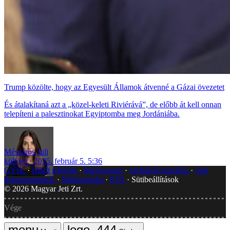
Trump közölte, hogy az Egyesült Államok átvenné a Gázai övezetet
És átalakítaná azt a „közel-keleti Riviérává”, de előbb át kell onnan
telepíteni a palesztinokat Egyiptomba meg Jordániába.
Mészáros Juli
külföld
2025. február 5. 5:36
GYIK
Hibát jelentek
Impresszum
Javítások kezelése
Jogi
dokumentumok
Médiaajánlat
RSS
Sütibeállítások
©
2026
Magyar Jeti Zrt.
Vége