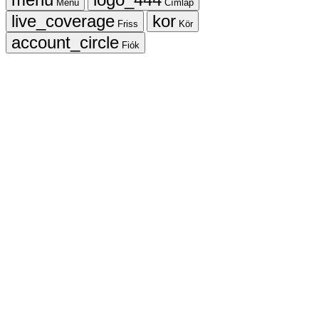
Menü
Címlap
Friss
Kör
Fiók