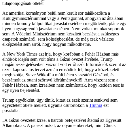
tulajdonjogának ötletét.
Az amerikai kormányon belül nem került sor találkozókra a
Külügyminisztériummal vagy a Pentagonnal, ahogyan az általában
minden komoly külpolitikai javaslat esetében megtörténik, pláne egy
ilyen nagyságrendű javaslat esetében. Nem voltak munkacsoportok
sem. A Védelmi Minisztérium nem készített becslést a szükséges
csapatok számáról, sem költségbecslést, de még csak vázlatos
elképzelést sem arról, hogy hogyan működhetne.
A New York Times azt írja, hogy korábban a Fehér Házban más
elnökök idején sem volt téma a Gázai övezet átvétele, Trump
magánbeszélgetéseiben viszont volt erről szó. Információk szerint az
ezzel kapcsolatos tervei azután erősödtek fel, hogy a közel-keleti
megbízottja, Steve Witkoff a múlt héten visszatért Gázából, és
beszámolt az ottani szörnyű körülményekről. Arra viszont sem a
Fehér Házban, sem Izraelben nem számítottak, hogy kedden tesz is
egy ilyen bejelentést.
Trump egyébként, úgy tűnik, kitart az ezek szerint senkivel sem
egyeztetett ötlete mellett, ugyanis csütörtökön a
Truthra
ezt
posztolta:
„A Gázai övezetet Izrael a harcok befejeztével átadná az Egyesült
Államoknak. A palesztinokat, az olyan embereket, mint Chuck