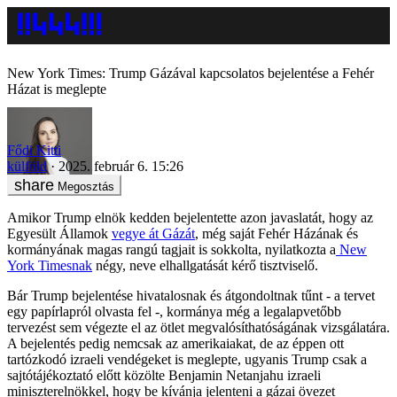
New York Times: Trump Gázával kapcsolatos bejelentése a Fehér
Házat is meglepte
Fődi Kitti
külföld
2025. február 6. 15:26
Megosztás
Amikor Trump elnök kedden bejelentette azon javaslatát, hogy az
Egyesült Államok
vegye át Gázát
, még saját Fehér Házának és
kormányának magas rangú tagjait is sokkolta, nyilatkozta a
New
York Timesnak
négy, neve elhallgatását kérő tisztviselő.
Bár Trump bejelentése hivatalosnak és átgondoltnak tűnt - a tervet
egy papírlapról olvasta fel -, kormánya még a legalapvetőbb
tervezést sem végezte el az ötlet megvalósíthatóságának vizsgálatára.
A bejelentés pedig nemcsak az amerikaiakat, de az éppen ott
tartózkodó izraeli vendégeket is meglepte, ugyanis Trump csak a
sajtótájékoztató előtt közölte Benjamin Netanjahu izraeli
miniszterelnökkel, hogy be kívánja jelenteni a gázai övezet