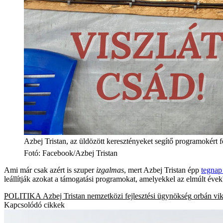
Azbej Tristan, az üldözött keresztényeket segítő programokért f
Fotó
:
Facebook/Azbej Tristan
Ami már csak azért is szuper
izgalmas
, mert Azbej Tristan épp
tegnap
leállítják azokat a támogatási programokat, amelyekkel az elmúlt év
POLITIKA
Azbej Tristan
nemzetközi fejlesztési ügynökség
orbán vik
Kapcsolódó cikkek