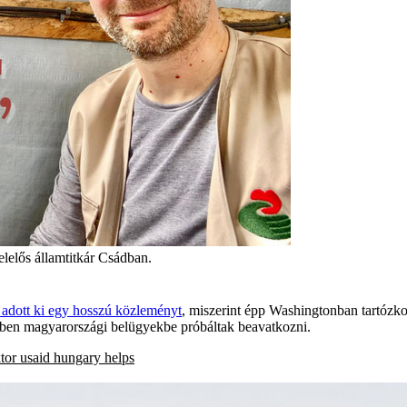
elelős államtitkár Csádban.
 adott ki egy hosszú közleményt
, miszerint épp Washingtonban tartózkod
ekben magyarországi belügyekbe próbáltak beavatkozni.
tor
usaid
hungary helps