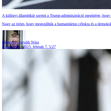
A külügyi államtitkár szerint a Trump-adminisztráció megígérte, hogy
Nagy az öröm, hogy megszállták a humanitárius célokra és a demokrác
Diószegi-Horváth Nóra
Külpolitika
2025. február 7. 5:27