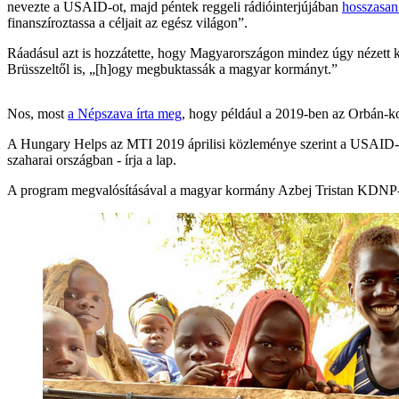
nevezte a USAID-ot, majd péntek reggeli rádióinterjújában
hosszasan 
finanszíroztassa a céljait az egész világon”.
Ráadásul azt is hozzátette, hogy Magyarországon mindez úgy nézett k
Brüsszeltől is, „[h]ogy megbuktassák a magyar kormányt.”
Nos, most
a Népszava írta meg
, hogy például a 2019-ben az Orbán-k
A Hungary Helps az MTI 2019 áprilisi közleménye szerint a USAID-del 
szaharai országban - írja a lap.
A program megvalósításával a magyar kormány Azbej Tristan KDNP-s á