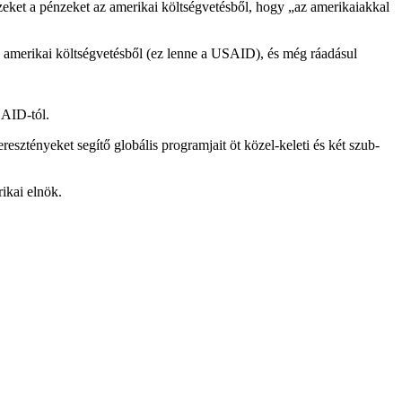
a ezeket a pénzeket az amerikai költségvetésből, hogy „az amerikaiakkal
z amerikai költségvetésből (ez lenne a USAID), és még ráadásul
SAID-tól.
ztényeket segítő globális programjait öt közel-keleti és két szub-
ikai elnök.