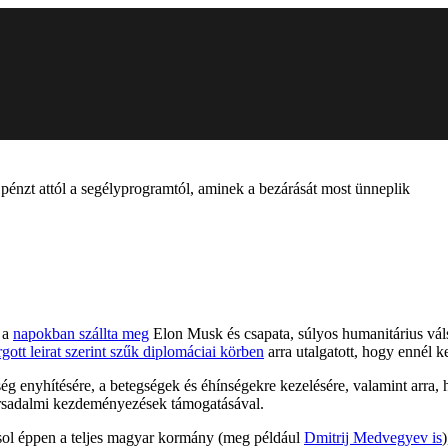
pénzt attól a segélyprogramtól, aminek a bezárását most ünneplik
 a
napokban szállta meg
Elon Musk és csapata, súlyos humanitárius váls
rgott leirat szerint szűk diplomáciai körben
arra utalgatott, hogy ennél k
ég enyhítésére, a betegségek és éhínségekre kezelésére, valamint arra, 
 társadalmi kezdeményezések támogatásával.
sol éppen a teljes magyar kormány (meg például
Dmitrij Medvegyev is