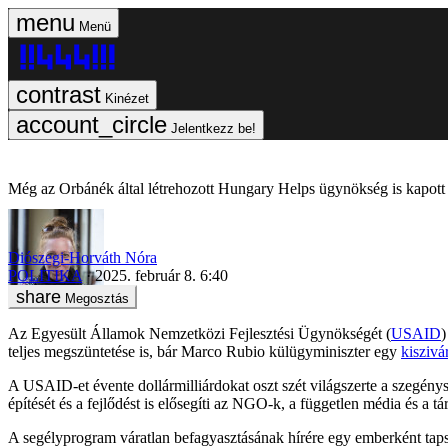
Menü
Kinézet
Jelentkezz be!
Még az Orbánék által létrehozott Hungary Helps ügynökség is kapott 
Diószegi-Horváth Nóra
POLITIKA
2025. február 8. 6:40
Megosztás
Az Egyesült Államok Nemzetközi Fejlesztési Ügynökségét (
USAID
)
teljes megszüntetése is, bár Marco Rubio külügyminiszter egy
kiszivá
A USAID-et évente dollármilliárdokat oszt szét világszerte a szegénys
építését és a fejlődést is elősegíti az NGO-k, a független média és a
A segélyprogram váratlan befagyasztásának hírére egy emberként tap