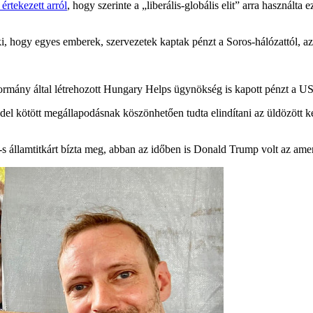
értekezett arról
, hogy szerinte a „liberális-globális elit” arra használt
i, hogy egyes emberek, szervezetek kaptak pénzt a Soros-hálózattól, a
ormány által létrehozott Hungary Helps ügynökség is kapott pénzt a U
kötött megállapodásnak köszönhetően tudta elindítani az üldözött keres
llamtitkárt bízta meg, abban az időben is Donald Trump volt az amer