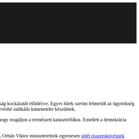
ág kockázatát előidézve. Egyes hírek szerint felmerült az ügynökség
evésbé radikális kimenetelre készülnek.
hogy reagáljon a természeti katasztrófákra. Emellett a demokrácia
), Orbán Viktor miniszterelnök egyenesen
sötét összeesküvésnek