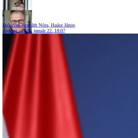
Diószegi-Horváth Nóra
,
Haász János
podcast
2025. január 22. 18:07