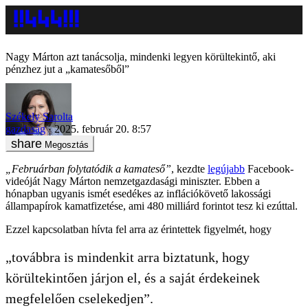
Nagy Márton azt tanácsolja, mindenki legyen körültekintő, aki
pénzhez jut a „kamatesőből”
Székely Sarolta
gazdaság
2025. február 20. 8:57
Megosztás
„Februárban folytatódik a kamateső”
, kezdte
legújabb
Facebook-
videóját Nagy Márton nemzetgazdasági miniszter. Ebben a
hónapban ugyanis ismét esedékes az inflációkövető lakossági
állampapírok kamatfizetése, ami 480 milliárd forintot tesz ki ezúttal.
Ezzel kapcsolatban hívta fel arra az érintettek figyelmét, hogy
„továbbra is mindenkit arra biztatunk, hogy
körültekintően járjon el, és a saját érdekeinek
megfelelően cselekedjen”.