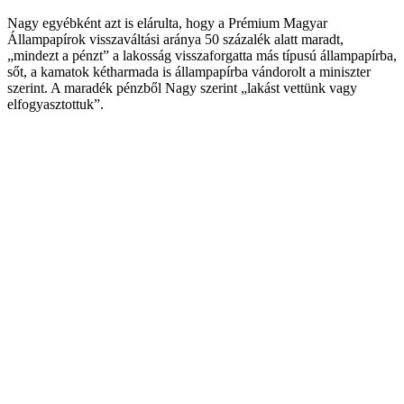
Nagy egyébként azt is elárulta, hogy a Prémium Magyar
Állampapírok visszaváltási aránya 50 százalék alatt maradt,
„mindezt a pénzt” a lakosság visszaforgatta más típusú állampapírba,
sőt, a kamatok kétharmada is állampapírba vándorolt a miniszter
szerint. A maradék pénzből Nagy szerint „lakást vettünk vagy
elfogyasztottuk”.