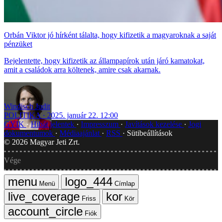
Orbán Viktor jó hírként tálalta, hogy kifizetik a magyaroknak a saját
pénzüket
Bejelentette, hogy kifizetik az állampapírok után járó kamatokat,
amit a családok arra költenek, amire csak akarnak.
Windisch Judit
POLITIKA
2025. január 22. 12:00
GYIK
Hibát jelentek
Impresszum
Javítások kezelése
Jogi
dokumentumok
Médiaajánlat
RSS
Sütibeállítások
©
2026
Magyar Jeti Zrt.
Vége
Menü
Címlap
Friss
Kör
Fiók