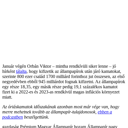
Január végén Orbán Viktor – mintha rendkívüli siker lenne – jó
hírként
tálalta
, hogy kifizetik az állampapírok után járó kamatokat,
szerinte 800 ezer család 1700 milliárd forinthoz jut összesen, az első
negyedévben ebből 945 milliárdot fognak kifizetni. Az állampapírok
egy része 18,35, egy másik része pedig 19,1 százalékos kamatot
fizet ki a 2022-es és 2023-as rendkívül magas inflációs környezet
miatt.
Az óriáskamatok időszakának azonban most már vége van, hogy
merre mehetnek tovább az állampapír-tulajdonosok,
ebben a
podcastben
beszélgettünk.
gazdaság
Prémium Magyar Állampapír
hozam
Állampapír
nagy