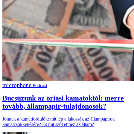
Podcast
Búcsúzunk az óriási kamatoktól: merre
tovább, állampapír-tulajdonosok?
Jönnek a kamatfordulók: mit lép a lakosság az állampapírok
kamatcsökkenésére? És mit szól ehhez az állam?