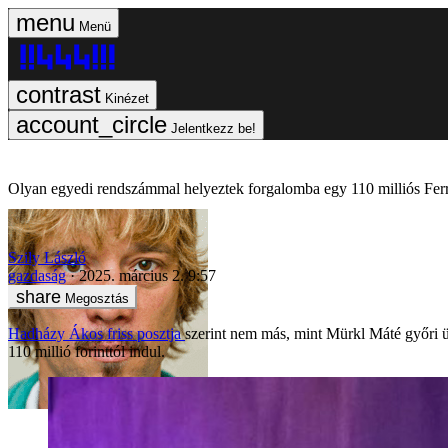
Menü
Kinézet
Jelentkezz be!
Olyan egyedi rendszámmal helyeztek forgalomba egy 110 milliós Fer
Szily László
gazdaság
2025. március 2. 9:57
Megosztás
Hadházy Ákos friss posztja
szerint nem más, mint Mürkl Máté győri ü
110 millió forinttól indul.