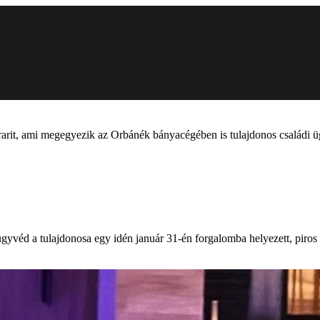
rarit, ami megegyezik az Orbánék bányacégében is tulajdonos családi
gyvéd a tulajdonosa egy idén január 31-én forgalomba helyezett, piros 