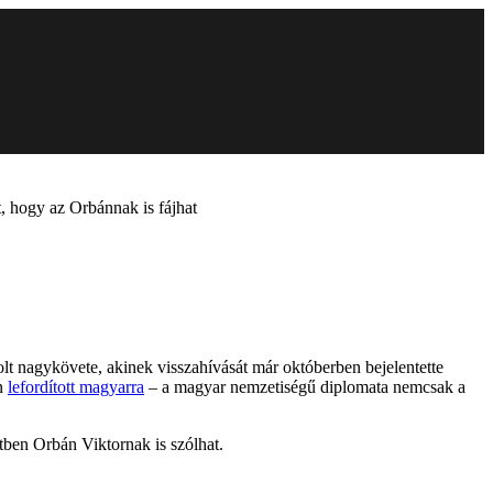
, hogy az Orbánnak is fájhat
lt nagykövete, akinek visszahívását már októberben bejelentette
en
lefordított magyarra
– a magyar nemzetiségű diplomata nemcsak a
etben Orbán Viktornak is szólhat.