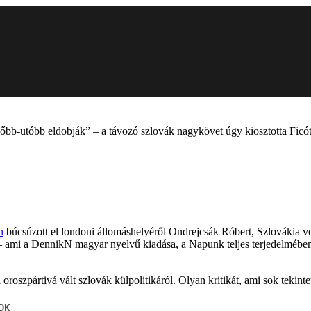
őbb-utóbb eldobják” – a távozó szlovák nagykövet úgy kiosztotta Ficót
n
búcsúzott el londoni állomáshelyéről Ondrejcsák Róbert, Szlovákia vo
 – ami a DennikN magyar nyelvű kiadása, a Napunk teljes terjedelméb
roszpártivá vált szlovák külpolitikáról. Olyan kritikát, ami sok tekint