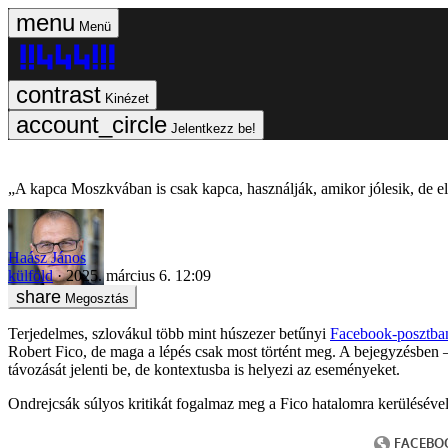
Menü
Kinézet
Jelentkezz be!
„A kapca Moszkvában is csak kapca, használják, amikor jólesik, de el
Haász János
külföld
2025. március 6. 12:09
Megosztás
Terjedelmes, szlovákul több mint húszezer betűnyi
Facebook-posztba
Robert Fico, de maga a lépés csak most történt meg. A bejegyzésben
távozását jelenti be, de kontextusba is helyezi az eseményeket.
Ondrejcsák súlyos kritikát fogalmaz meg a Fico hatalomra kerülésével o