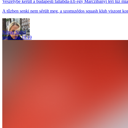
Veszélybe került a budapesti fallabda-Eb egy Marczibányi téri tűz mia
A tűzben senki nem sérült meg, a szomszédos squash klub viszont ko
Német Szilvi
sport
ma 19:19