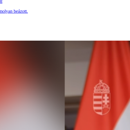
tt
molyan beázott.