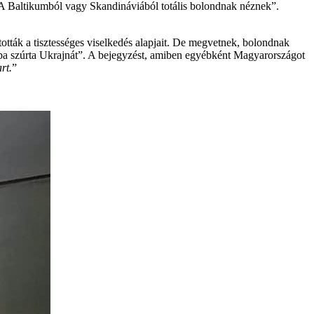
 A Baltikumból vagy Skandináviából totális bolondnak néznek”.
tották a tisztességes viselkedés alapjait. De megvetnek, bolondnak
átba szúrta Ukrajnát”. A bejegyzést, amiben egyébként Magyarországot
rt.
”