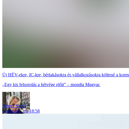
Új HÉV-ekre, IC-kre, bérlakásokra és vállalkozásokra költené a korm
„Egy kis felsorolás a hétvége előtt” – mondta Magyar.
Német Szilvi
gazdaság
ma 18:58