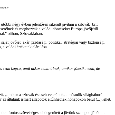
 utóbbi négy évben jelentősen sikerült javítani a szlovák–brit
cserélnek és meghozzák a valódi döntéseket Európa jövőjéről.
ak” otthon, Szlovákiában.
t jövőjét, akár gazdasági, politikai, stratégiai vagy biztonsági
 a valódi értékeink elárulása.
csak kapca, amit akkor használnak, amikor jólesik nekik, de
ett, „amikor a szlovák és cseh veteránok, a második világháború
az általunk ismert állapotok eltűnhetnek hónapokon belül (...) lehet,
en fontos szövetségest elidegenített a jövőnk szempontjából – a