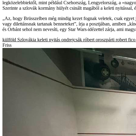
legközelebbiektől, mint például Csehország, Lengyelország, a »nagy
Szerinte a szlovák kormány hülyét csinált magából a keleti nyitással, 
„Az, hogy Brüsszelben még mindig kezet fognak veletek, csak egyet jel
vagy dilettánsnak tartanak benneteket”, írja a posztjában, amiben „k
és Orbánt sehol nem nevesíti, egy Star Wars-idézettel zárja, ami magy
külföld
Szlovákia
keleti nyitás
ondrejcsák róbert
oroszpárti
robert fico
Friss