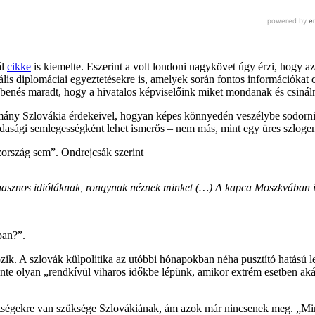
ál
cikke
is kiemelte. Eszerint a volt londoni nagykövet úgy érzi, hogy az
lis diplomáciai egyeztetésekre is, amelyek során fontos információkat 
nés maradt, hogy a hivatalos képviselőink miket mondanak és csináln
ny Szlovákia érdekeivel, hogyan képes könnyedén veszélybe sodorni sajá
azdasági semlegességként lehet ismerős – nem más, mint egy üres szlogen,
szország sem”. Ondrejcsák szerint
sznos idiótáknak, rongynak néznek minket (…) A kapca Moszkvában is 
ban?”.
őzik. A szlovák külpolitika az utóbbi hónapokban néha pusztító hatású l
inte olyan „rendkívül viharos időkbe lépünk, amikor extrém esetben akár 
tségekre van szüksége Szlovákiának, ám azok már nincsenek meg. „Mind