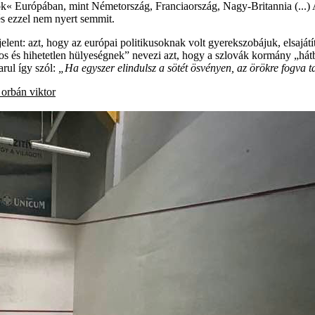
ok« Európában, mint Németország, Franciaország, Nagy-Britannia (...)
és ezzel nem nyert semmit.
ent: azt, hogy az európai politikusoknak volt gyerekszobájuk, elsajátí
ínos és hihetetlen hülyeségnek” nevezi azt, hogy a szlovák kormány „h
arul így szól:
„Ha egyszer elindulsz a sötét ösvényen, az örökre fogva ta
orbán viktor