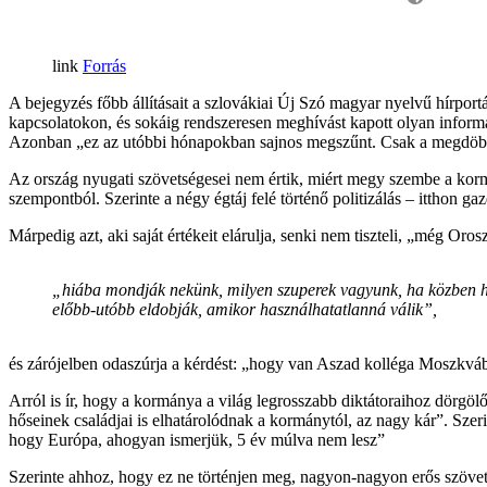
Forrás
A bejegyzés főbb állításait a szlovákiai Új Szó magyar nyelvű hírport
kapcsolatokon, és sokáig rendszeresen meghívást kapott olyan informá
Azonban „ez az utóbbi hónapokban sajnos megszűnt. Csak a megdöbbe
Az ország nyugati szövetségesei nem értik, miért megy szembe a kormá
szempontból. Szerinte a négy égtáj felé történő politizálás – itthon g
Márpedig azt, aki saját értékeit elárulja, senki nem tiszteli, „még Oro
„hiába mondják nekünk, milyen szuperek vagyunk, ha közben ha
előbb-utóbb eldobják, amikor használhatatlanná válik”,
és zárójelben odaszúrja a kérdést: „hogy van Aszad kolléga Moszkvá
Arról is ír, hogy a kormánya a világ legrosszabb diktátoraihoz dörgöl
hőseinek családjai is elhatárolódnak a kormánytól, az nagy kár”. Szer
hogy Európa, ahogyan ismerjük, 5 év múlva nem lesz”
Szerinte ahhoz, hogy ez ne történjen meg, nagyon-nagyon erős szöve