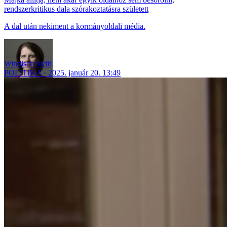
rendszerkritikus dala szórakoztatásra született
A dal után nekiment a kormányoldali média.
Windisch Judit
POLITIKA
2025. január 20. 13:49