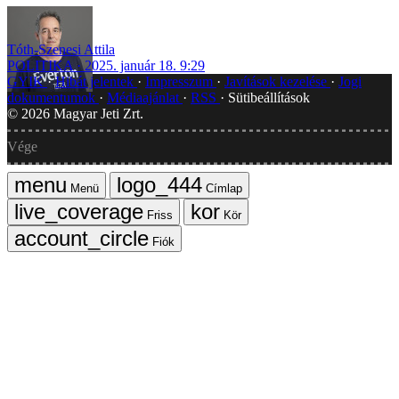
Tóth-Szenesi Attila
POLITIKA
2025. január 18. 9:29
GYIK
Hibát jelentek
Impresszum
Javítások kezelése
Jogi
dokumentumok
Médiaajánlat
RSS
Sütibeállítások
©
2026
Magyar Jeti Zrt.
Vége
Menü
Címlap
Friss
Kör
Fiók