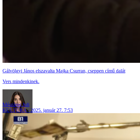
Gálvölgyi János elszavalta Majka Csurran, cseppen című dalát
Vers mindenkinek.
Mészáros Juli
KULTÚRA
2025. január 27. 7:53