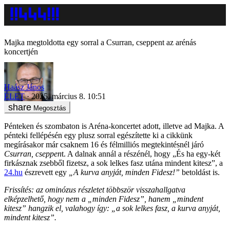
Majka megtoldotta egy sorral a Csurran, cseppent az arénás
koncertjén
Haász János
ÉLET
2025. március 8. 10:51
Megosztás
Pénteken és szombaton is Aréna-koncertet adott, illetve ad Majka. A
pénteki fellépésén egy plusz sorral egészítette ki a cikkünk
megírásakor már csaknem 16 és félmilliós megtekintésnél járó
Csurran, cseppen
t. A dalnak annál a részénél, hogy „És ha egy-két
firkásznak zsebből fizetsz, a sok lelkes fasz utána mindent kitesz”, a
24.hu
észrevett egy
„A kurva anyját, minden Fidesz!”
betoldást is.
Frissítés: az ominózus részletet többször visszahallgatva
elképzelhető, hogy nem a „minden Fidesz”, hanem „mindent
kitesz” hangzik el, valahogy így: „a sok lelkes fasz, a kurva anyját,
mindent kitesz”.