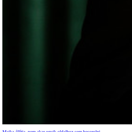
Majka állítja, nem akar egyik oldalhoz sem besorolni,