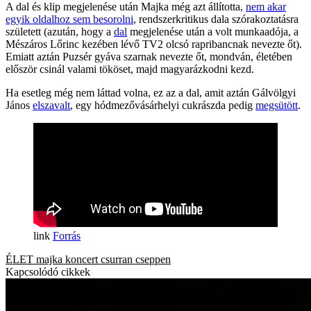
A dal és klip megjelenése után Majka még azt állította,
nem akar
egyik oldalhoz sem besorolni
, rendszerkritikus dala szórakoztatásra
született (azután, hogy a
dal
megjelenése után a volt munkaadója, a
Mészáros Lőrinc kezében lévő TV2 olcsó rapribancnak nevezte őt).
Emiatt aztán Puzsér gyáva szarnak nevezte őt, mondván, életében
először csinál valami tököset, majd magyarázkodni kezd.
Ha esetleg még nem láttad volna, ez az a dal, amit aztán Gálvölgyi
János
elszavalt
, egy hódmezővásárhelyi cukrászda pedig
megsütött
.
Forrás
ÉLET
majka
koncert
csurran cseppen
Kapcsolódó cikkek