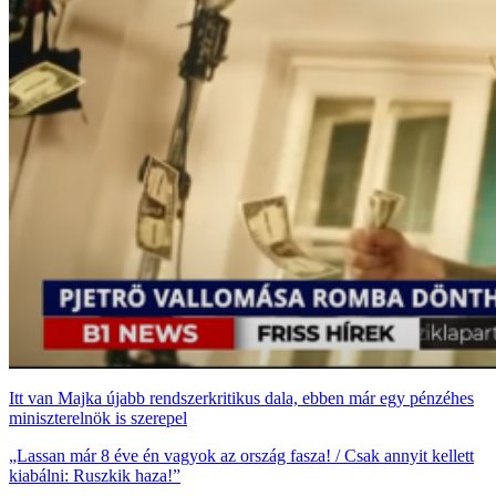
Itt van Majka újabb rendszerkritikus dala, ebben már egy pénzéhes
miniszterelnök is szerepel
„Lassan már 8 éve én vagyok az ország fasza! / Csak annyit kellett
kiabálni: Ruszkik haza!”