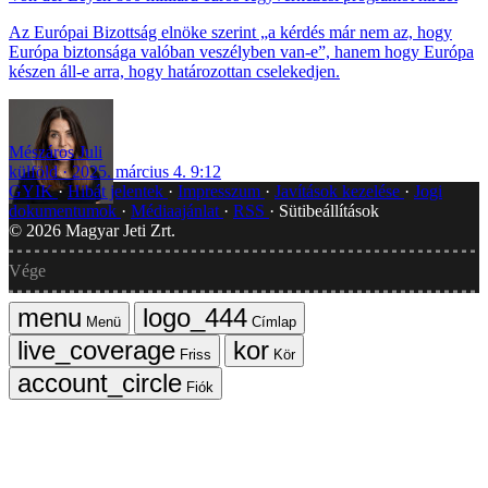
Az Európai Bizottság elnöke szerint „a kérdés már nem az, hogy
Európa biztonsága valóban veszélyben van-e”, hanem hogy Európa
készen áll-e arra, hogy határozottan cselekedjen.
Mészáros Juli
külföld
2025. március 4. 9:12
GYIK
Hibát jelentek
Impresszum
Javítások kezelése
Jogi
dokumentumok
Médiaajánlat
RSS
Sütibeállítások
©
2026
Magyar Jeti Zrt.
Vége
Menü
Címlap
Friss
Kör
Fiók