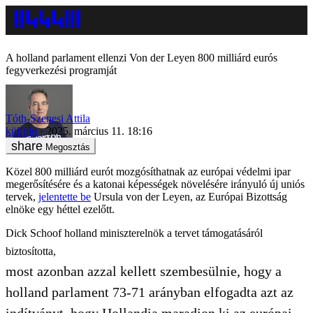
A holland parlament ellenzi Von der Leyen 800 milliárd eurós
fegyverkezési programját
Tóth-Szenesi Attila
külföld
2025. március 11. 18:16
Megosztás
Közel 800 milliárd eurót mozgósíthatnak az európai védelmi ipar
megerősítésére és a katonai képességek növelésére irányuló új uniós
tervek,
jelentette be
Ursula von der Leyen, az Európai Bizottság
elnöke egy héttel ezelőtt.
Dick Schoof holland miniszterelnök a tervet támogatásáról
biztosította,
most azonban azzal kellett szembesülnie, hogy a
holland parlament 73-71 arányban elfogadta azt az
indítványt, hogy Hollandia maradjon ki az európai