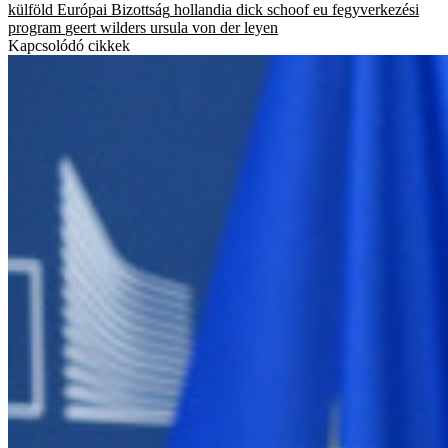
külföld
Európai Bizottság
hollandia
dick schoof
eu
fegyverkezési
program
geert wilders
ursula von der leyen
Kapcsolódó cikkek