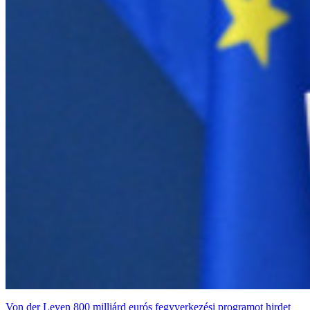
Von der Leyen 800 milliárd eurós fegyverkezési programot hirdet