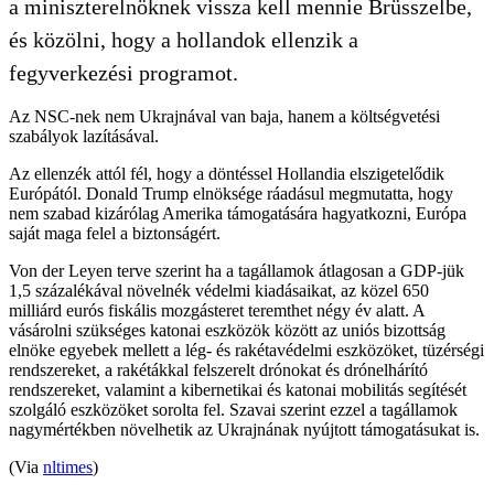
a miniszterelnöknek vissza kell mennie Brüsszelbe,
és közölni, hogy a hollandok ellenzik a
fegyverkezési programot.
Az NSC-nek nem Ukrajnával van baja, hanem a költségvetési
szabályok lazításával.
Az ellenzék attól fél, hogy a döntéssel Hollandia elszigetelődik
Európától. Donald Trump elnöksége ráadásul megmutatta, hogy
nem szabad kizárólag Amerika támogatására hagyatkozni, Európa
saját maga felel a biztonságért.
Von der Leyen terve szerint ha a tagállamok átlagosan a GDP-jük
1,5 százalékával növelnék védelmi kiadásaikat, az közel 650
milliárd eurós fiskális mozgásteret teremthet négy év alatt. A
vásárolni szükséges katonai eszközök között az uniós bizottság
elnöke egyebek mellett a lég- és rakétavédelmi eszközöket, tüzérségi
rendszereket, a rakétákkal felszerelt drónokat és drónelhárító
rendszereket, valamint a kibernetikai és katonai mobilitás segítését
szolgáló eszközöket sorolta fel. Szavai szerint ezzel a tagállamok
nagymértékben növelhetik az Ukrajnának nyújtott támogatásukat is.
(Via
nltimes
)