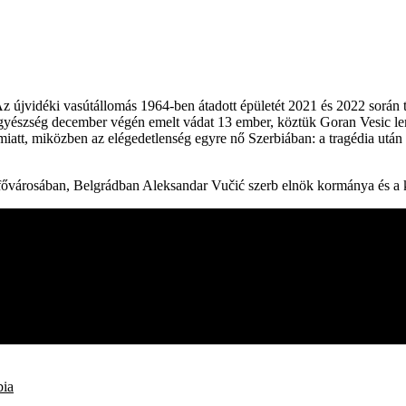
 Az újvidéki vasútállomás 1964-ben átadott épületét 2021 és 2022 során 
ügyészség december végén emelt vádat 13 ember, köztük Goran Vesic lem
a miatt, miközben az elégedetlenség egyre nő Szerbiában: a tragédia után
 fővárosában, Belgrádban Aleksandar Vučić szerb elnök kormánya és a k
bia