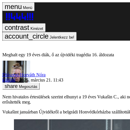
Menü
Kinézet
Jelentkezz be!
Meghalt egy 19 éves diák, ő az újvidéki tragédia 16. áldozata
Diószegi-Horváth Nóra
külföld
2025. március 21. 11:43
Megosztás
Nem hivatalos értesülések szerint elhunyt a 19 éves Vukašin C., aki n
erősítették meg.
Vukašint januárban Újvidékről a belgrádi Honvédkórházba szállították 