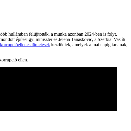
több hullámban felújították, a munka azonban 2024-ben is folyt,
ondott építésügyi miniszter és Jelena Tanaskovic, a Szerbiai Vasúti
korrupcióellenes tüntetések
kezdődtek, amelyek a mai napig tartanak,
orrupció ellen.