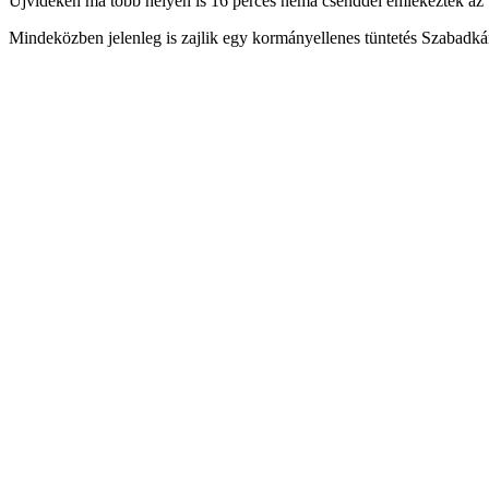
Újvidéken ma több helyen is 16 perces néma csenddel emlékeztek az ú
Mindeközben jelenleg is zajlik egy kormányellenes tüntetés Szabadká