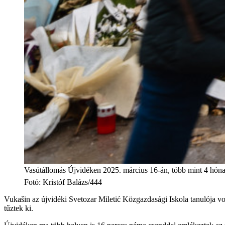
Vasútállomás Újvidéken 2025. március 16-án, több mint 4 hónap
Fotó
:
Kristóf Balázs/444
Vukašin az újvidéki Svetozar Miletić Közgazdasági Iskola tanulója volt, 
tűztek ki.