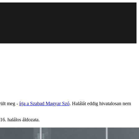
rült meg -
írja a Szabad Magyar Szó
. Halálát eddig hivatalosan nem
16. halálos áldozata.