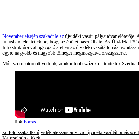
November elsején szakadt le az
újvidéki vasúti pályaudvar előtetője.
júliusban jelentették be, hogy az épület használható. Az Újvidéki Fő
Infrastruktúra volt igazgatója ellen az újvidéki vasútállomás leomlás
egyre nagyobb és nagyobb tömeget megmozgatva országszerte.
Múlt szombaton ott voltunk, amikor több százezren tüntettek Szerbia
Forrás
külföld
szabadka
újvidék
aleksandar vucic
újvidéki vasútállomás
szer
Kapcsolódó cikkek