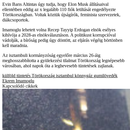
Evin Barıs Altintas úgy tudja, hogy Elon Musk állításaival
ellentétben eddig az x legalább 110 fiók letiltását engedélyezte
Törökországban. Voltak köztük újságírók, feminista szervezetek,
diákcsoportok.
Imamoglu lehetett volna Recep Tayyip Erdogan elnök esélyes
kihívója a 2028-as elnökválasztáson. A politikust korrupcióval
vádolják, a bíróság pedig úgy döntött, az eljárás végéig börtönben
kell maradnia.
Az isztambuli kormányzóság egyelőre március 26-áig
meghosszabbította a gyülekezési tilalmat Törökország legnépesebb
városában, ahol napok óta a leghevesebb tüntetések zajlanak.
külföld
tüntetés
Törökország
isztambul
könnygáz
gumilövedék
Ekrem Imamoglu
Kapcsolódó cikkek