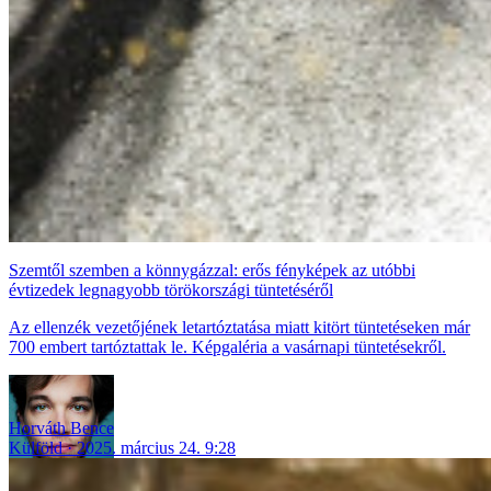
Szemtől szemben a könnygázzal: erős fényképek az utóbbi
évtizedek legnagyobb törökországi tüntetéséről
Az ellenzék vezetőjének letartóztatása miatt kitört tüntetéseken már
700 embert tartóztattak le. Képgaléria a vasárnapi tüntetésekről.
Horváth Bence
Külföld
2025. március 24. 9:28