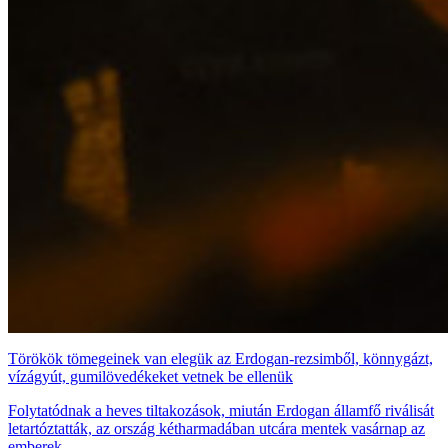
Törökök tömegeinek van elegük az Erdogan-rezsimből, könnygázt,
vízágyút, gumilövedékeket vetnek be ellenük
Folytatódnak a heves tiltakozások, miután Erdogan államfő riválisát
letartóztatták, az ország kétharmadában utcára mentek vasárnap az
emberek.