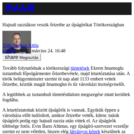
Hajnali razziákon veszik őrizetbe az újságírókat Törökországban
Tóth-Szenesi Attila
külföld
2025. március 24. 16:48
Megosztás
Tovább folytatódnak a törökországi
tüntetések
Ekrem Imamoglu
isztambuli főpolgármester őrizetbevétele, majd letartóztatása után. A
török belügyminiszter szerint öt nap alatt 1133 embert vettek
őrizetbe, köztük magát Imamoglut és tíz városházi tisztségviselőt.
A legtöbbek az isztambuli tüntetéstilalom megszegése miatt kerültek
fogdába.
A letartóztatottak között újságírók is vannak. Egyikük éppen a
városháza előtt tudósított, amikor őrizetbe vették, kilenc másik
újságírót pedig egy hajnali razzia után vittek el. Az újságírók
többsége fotós. Evin Barıs Altintas, egy újságíró-szervezet vezetője
szerint ez nem véletlen, hiszen elég
látványos képek
készülnek az