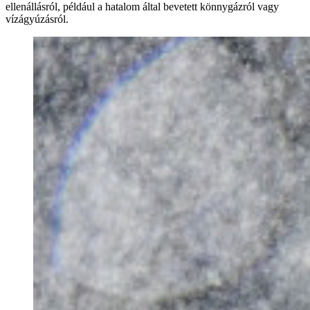
ellenállásról, például a hatalom által bevetett könnygázról vagy
vízágyúzásról.