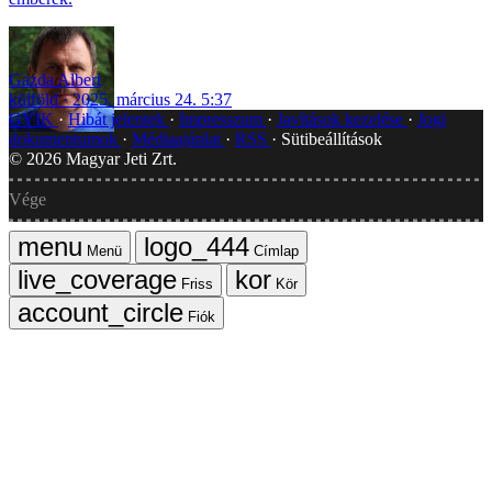
Gazda Albert
külföld
2025. március 24. 5:37
GYIK
Hibát jelentek
Impresszum
Javítások kezelése
Jogi
dokumentumok
Médiaajánlat
RSS
Sütibeállítások
©
2026
Magyar Jeti Zrt.
Vége
Menü
Címlap
Friss
Kör
Fiók