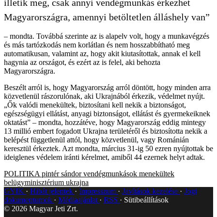
illetik meg, csak annyi vendégmunkás érkezhet
Magyarországra, amennyi betöltetlen álláshely van”
– mondta. Továbbá szerinte az is alapelv volt, hogy a munkavégzés
és más tartózkodás nem korlátlan és nem hosszabbítható meg
automatikusan, valamint az, hogy akit kiutasítottak, annak el kell
hagynia az országot, és ezért az is felel, aki behozta
Magyarországra.
Beszélt arról is, hogy Magyarország arról döntött, hogy minden arra
közvetlenül rászorulónak, aki Ukrajnából érkezik, védelmet nyújt.
„Ők valódi menekültek, biztosítani kell nekik a biztonságot,
egészségügyi ellátást, anyagi biztonságot, ellátást és gyermekeiknek
oktatást” – mondta, hozzátéve, hogy Magyarország eddig mintegy
13 millió embert fogadott Ukrajna területéről és biztosította nekik a
belépést függetlenül attól, hogy közvetlenül, vagy Románián
keresztül érkeztek. Azt mondta, március 31-ig 50 ezren nyújtottak be
ideiglenes védelem iránti kérelmet, amiből 44 ezernek helyt adtak.
POLITIKA
pintér sándor
vendégmunkások
menekültek
belügyminisztérium
ukrajna
GYIK
Hibát jelentek
Impresszum
Javítások kezelése
Jogi
dokumentumok
Médiaajánlat
RSS
Sütibeállítások
©
2026
Magyar Jeti Zrt.