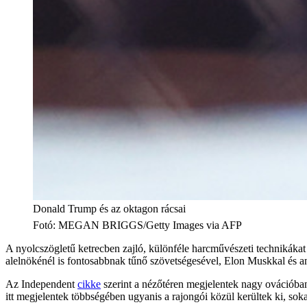
Donald Trump és az oktagon rácsai
Fotó
:
MEGAN BRIGGS/Getty Images via AFP
A nyolcszögletű ketrecben zajló, különféle harcművészeti technikáka
alelnökénél is fontosabbnak tűnő szövetségesével, Elon Muskkal és a
Az Independent
cikke
szerint a nézőtéren megjelentek nagy ovációba
itt megjelentek többségében ugyanis a rajongói közül kerültek ki, s