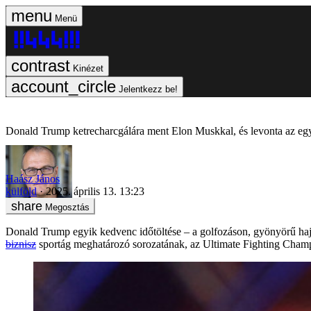
Menü
Kinézet
Jelentkezz be!
Donald Trump ketrecharcgálára ment Elon Muskkal, és levonta az egye
Haász János
külföld
2025. április 13. 13:23
Megosztás
Donald Trump egyik kedvenc időtöltése – a golfozáson, gyönyörű haja 
biznisz
sportág meghatározó sorozatának, az Ultimate Fighting Champ