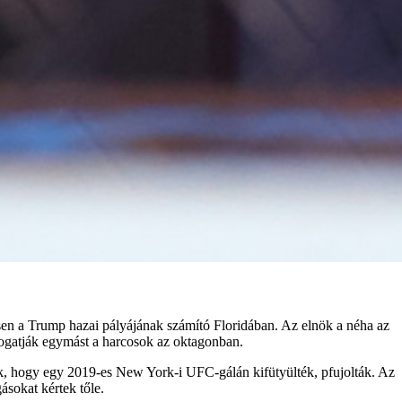
sen a Trump hazai pályájának számító Floridában. Az elnök a néha az
togatják egymást a harcosok az oktagonban.
k, hogy egy 2019-es New York-i UFC-gálán kifütyülték, pfujolták. Az
sokat kértek tőle.