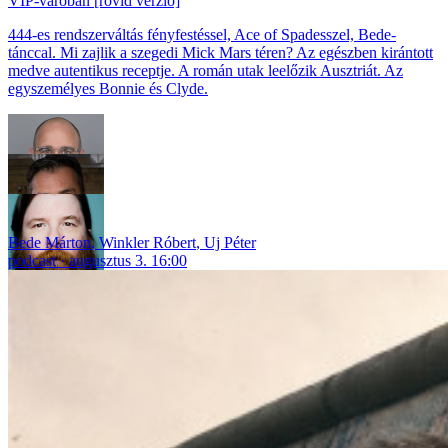
VIP-váróban [rövid verzió]
444-es rendszerváltás fényfestéssel, Ace of Spadesszel, Bede-
tánccal. Mi zajlik a szegedi Mick Mars téren? Az egészben kirántott
medve autentikus receptje. A román utak leelőzik Ausztriát. Az
egyszemélyes Bonnie és Clyde.
Bede Márton
,
Winkler Róbert
,
Uj Péter
podcast
augusztus 3. 16:00