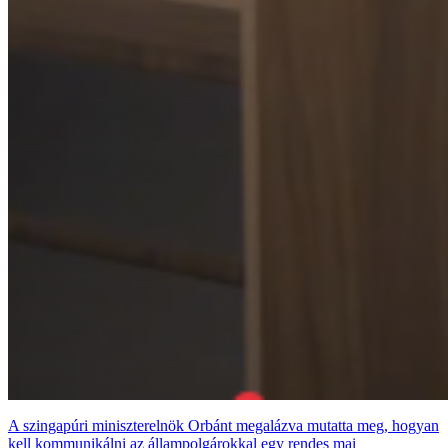
A szingapúri miniszterelnök Orbánt megalázva mutatta meg, hogyan
kell kommunikálni az állampolgárokkal egy rendes mai