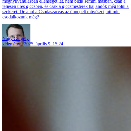
megnyilvánulásban ellenséget lát, nem bízik semmi másban, csak a
teljesen üres giccsben, és csak a giccsmesterek hajlandók még tolni a
szekerét. De ahol a Csodaszarvas az ünnepelt művészet, ott min
csodálkozunk még?
Nagy Gergely
vélemény
2025. április 9. 15:24