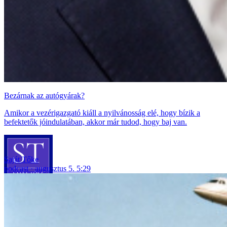
Bezárnak az autógyárak?
Amikor a vezérigazgató kiáll a nyilvánosság elé, hogy bízik a
befektetők jóindulatában, akkor már tudod, hogy baj van.
Saját Tőke
podcast
augusztus 5. 5:29