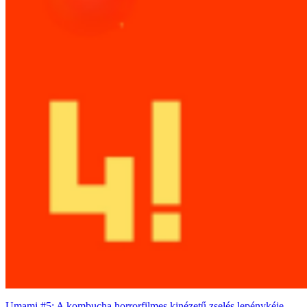
Umami #5: A kombucha horrorfilmes kinézetű zselés lepénykéje