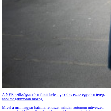
A NER szükségszerűen futott bele a giccsbe: ez az egyetlen terep,
ahol magabiztosan mozog
Mivel a mai magyar hatalmi rendszer minden autonóm művészeti