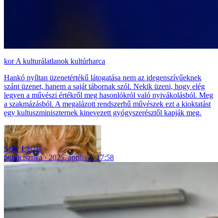
A kulturálatlanok kultúrharca
Hankó nyíltan üzenetértékű látogatása nem az idegenszívűeknek
szánt üzenet, hanem a saját tábornak szól. Nekik üzeni, hogy elég
legyen a művészi értékről meg hasonlókról való nyivákolásból. Meg
a szakmázásból. A megalázott rendszerhű művészek ezt a kioktatást
egy kultuszminiszternek kinevezett gyógyszerésztől kapják meg.
Szily László
publicisztika
2025. április 7. 17:58