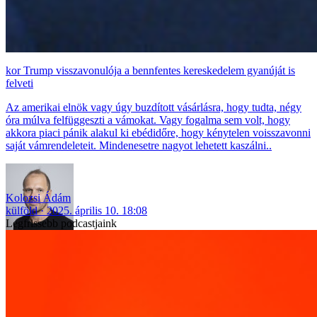
Trump visszavonulója a bennfentes kereskedelem gyanúját is
felveti
Az amerikai elnök vagy úgy buzdított vásárlásra, hogy tudta, négy
óra múlva felfüggeszti a vámokat. Vagy fogalma sem volt, hogy
akkora piaci pánik alakul ki ebédidőre, hogy kénytelen voisszavonni
saját vámrendeleteit. Mindenesetre nagyot lehetett kaszálni..
Kolozsi Ádám
külföld
2025. április 10. 18:08
Legfrissebb podcastjaink