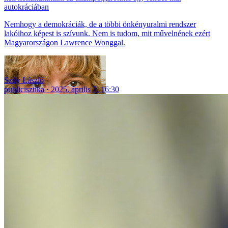
autokráciában
Nemhogy a demokráciák, de a többi önkényuralmi rendszer
lakóihoz képest is szívunk. Nem is tudom, mit művelnének ezért
Magyarországon Lawrence Wonggal.
Szily László
publicisztika
2025. április 7. 16:30