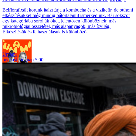
Bélflórafixált korunk italsztárja a kombucha és a vízikefir, de otthoni
elkészítésükkel még mindig bátortalanul ismerkedünk. Bár sokszor
egy kategóriába sorolják őket, jelentősen különböznek: más
mikrobiológiai összetétel, más alapanyagok, más ízvilág.
Elkészítésük és felhasználásuk is különböző.
Umami
podcast
tegnap 5:00