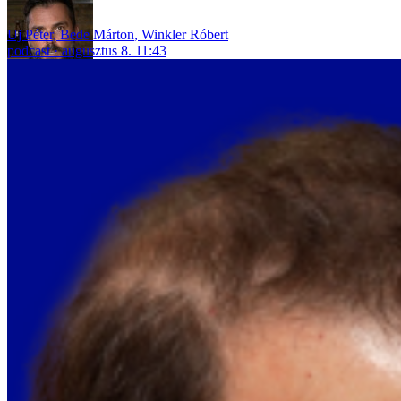
Uj Péter
,
Bede Márton
,
Winkler Róbert
podcast
augusztus 8. 11:43