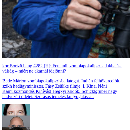
Borízű hang #282 [H]: Fentanil, zombiapokalipszis, lakhatási
válság – miért ne akarnál idejönni?
Bede Márton zombiapokalipszisba látogat. Indián felhőkarcolók,
szikh hadügyminiszter. Fásy Zsülike filmje. I. Kínai Néni
Kamuközmondás Kihívás! Hegxyi zsidók. Schicklgruber nagy
hadvezéri ötletei. Szórásos temetés kuttyogatással.