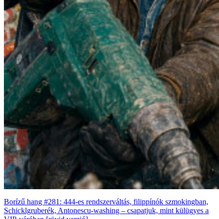
Borízű hang #281: 444-es rendszerváltás, filippínók szmokingban,
Schicklgruberék, Antonescu-washing – csapatjuk, mint külügyes a