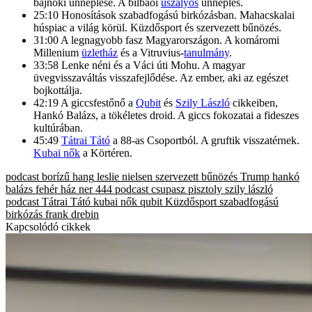
bajnoki ünneplése. A bilbaói
uszályos
ünneplés.
25:10 Honosítások szabadfogású birkózásban. Mahacskalai
húspiac a világ körül. Küzdősport és szervezett bűnözés.
31:00 A legnagyobb fasz Magyarországon. A komáromi
Millenium
üzletház
és a Vitruvius-
tanulmány
.
33:58 Lenke néni és a Váci úti Mohu. A magyar
üvegvisszaváltás visszafejlődése. Az ember, aki az egészet
bojkottálja.
42:19 A giccsfestőnő a
Qubit
és
Szily László
cikkeiben,
Hankó Balázs, a tökéletes droid. A giccs fokozatai a fideszes
kultúrában.
45:49
Tátrai Tátó
a 88-as Csoportból. A gruftik visszatérnek.
Kubai nők
a Körtéren.
podcast
borízű hang
leslie nielsen
szervezett bűnözés
Trump
hankó
balázs
fehér ház
ner
444 podcast
csupasz pisztoly
szily lászló
podcast
Tátrai Tátó
kubai nők
qubit
Küzdősport
szabadfogású
birkózás
frank drebin
Kapcsolódó cikkek