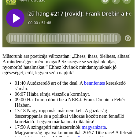
Műsorunk ars poeticája változatlan: „Ehess, ihass, ölelhess, alhass!
A mindenséggel mérd magad! Sziszegve se szolgálok aljas,
nyomorító hatalmakat.” Ehhez kívánok mindannyiuknak jó
egészséget, erőt, legyen szép napjuk!
01:40 Autószerelő art of the deal. A
bennfentes
kereskedő
sámán.
06:07 Hiába rántja visszák a kormányt.
09:00 Ha Trump dönti be a NER-t. Frank Drebin a Fehér
Házban.
13:18 Nagy roppanás már nem kell. A gazdaság
összeroppanás és a politikai változás között nem fennálló
korreláció. Legyen már katonai diktatúra!
17:50 A szingapúri miniszterelnök
magyarázata
.
Magyarország ugatva kommunikál.20:57 Title race! A felcsút