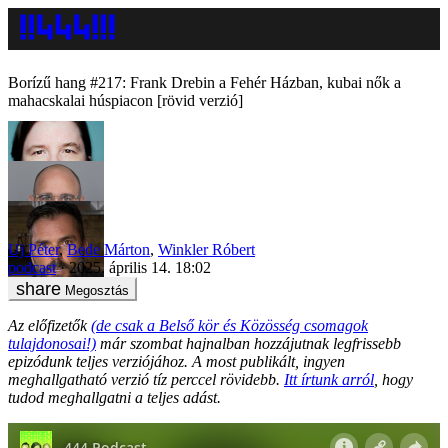
Borízű hang #217: Frank Drebin a Fehér Házban, kubai nők a
mahacskalai húspiacon [rövid verzió]
Uj Péter
,
Bede Márton
,
Winkler Róbert
podcast
2025. április 14. 18:02
Megosztás
Az előfizetők
(de
csak a Belső kör és Közösség csomagok
tulajdonosai!)
már szombat hajnalban hozzájutnak legfrissebb
epizódunk teljes verziójához. A most publikált, ingyen
meghallgatható verzió tíz perccel rövidebb.
Itt írtunk arról
, hogy
tudod meghallgatni a teljes adást.