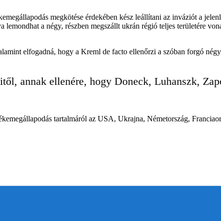
emegállapodás megkötése érdekében kész leállítani az inváziót a jelenl
mondhat a négy, részben megszállt ukrán régió teljes területére vonatk
alamint elfogadná, hogy a Kreml de facto ellenőrzi a szóban forgó négy 
itől, annak ellenére, hogy Doneck, Luhanszk, Za
békemegállapodás tartalmáról az USA, Ukrajna, Németország, Franciaor