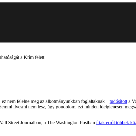
nhatóságát a Krím felett
t, ez nem felelne meg az alkotmányunkban foglaltaknak –
tudósított
a Vo
. Semmi ilyesmi nem lesz, úgy gondolom, ezt minden ideiglenesen megs
 Wall Street Journalban, a The Washington Postban
írtak erről többek kö