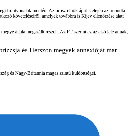
egi frontvonalak mentén. Az orosz elnök április elején azt mondta
ozó követeléseiről, amelyek továbbra is Kijev ellenőrzése alatt
megye általa megszállt részeit. Az FT szerint ez az első jele annak,
porizzsja és Herszon megyék annexióját már
szág és Nagy-Britannia magas szintű küldöttségei.