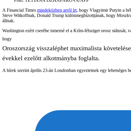
Fotó
:
TETIANA DZHAFAROVA/AFP
A Financial Times
mindeközben arról írt
, hogy Vlagyimir Putyin a bék
Steve Witkoffnak, Donald Trump különmegbízottjának, hogy Moszkva le
állnak.
Washington ezért cserébe ismerné el a Krím-félsziget orosz státusát, v
hogy
Oroszország visszaléphet maximalista követelése
évekkel ezelőtt alkotmányba foglalta.
A hírek szerint április 23-án Londonban egyeztetnek egy lehetséges 