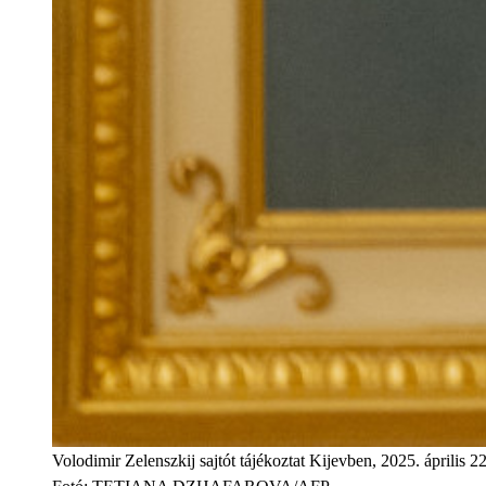
Volodimir Zelenszkij sajtót tájékoztat Kijevben, 2025. április 2