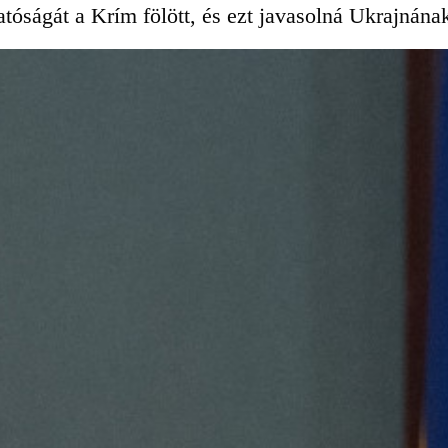
óságát a Krím fölött, és ezt javasolná Ukrajnának