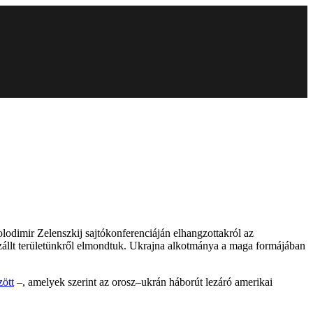
lodimir Zelenszkij sajtókonferenciáján elhangzottakról az
zállt területünkről elmondtuk. Ukrajna alkotmánya a maga formájában
zött
–, amelyek szerint az orosz–ukrán háborút lezáró amerikai