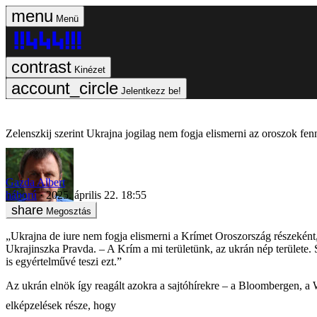
Menü
Kinézet
Jelentkezz be!
Zelenszkij szerint Ukrajna jogilag nem fogja elismerni az oroszok fen
Gazda Albert
háború
2025. április 22. 18:55
Megosztás
„Ukrajna de iure nem fogja elismerni a Krímet Oroszország részekén
Ukrajinszka Pravda. – A Krím a mi területünk, az ukrán nép területe
is egyértelművé teszi ezt.”
Az ukrán elnök így reagált azokra a sajtóhírekre – a Bloombergen, a
elképzelések része, hogy