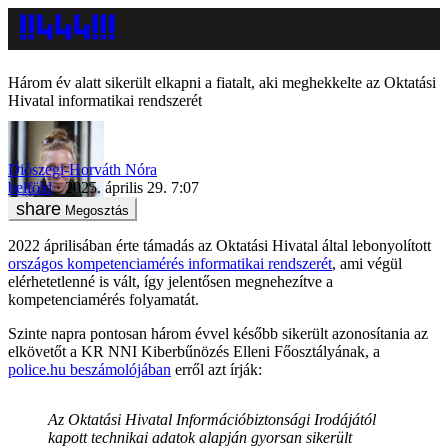
Három év alatt sikerült elkapni a fiatalt, aki meghekkelte az Oktatási
Hivatal informatikai rendszerét
Diószegi-Horváth Nóra
belföld
2025. április 29. 7:07
Megosztás
2022 áprilisában érte támadás az Oktatási Hivatal által lebonyolított
országos kompetenciamérés informatikai rendszerét
, ami végül
elérhetetlenné is vált, így jelentősen megnehezítve a
kompetenciamérés folyamatát.
Szinte napra pontosan három évvel később sikerült azonosítania az
elkövetőt a KR NNI Kiberbűnözés Elleni Főosztályának, a
police.hu beszámolójában
erről azt írják:
Az Oktatási Hivatal Információbiztonsági Irodájától
kapott technikai adatok alapján gyorsan sikerült