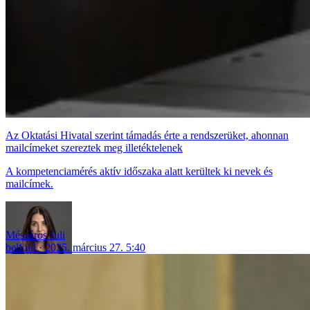
Az Oktatási Hivatal szerint támadás érte a rendszerüket, ahonnan
mailcímeket szereztek meg illetéktelenek
A kompetenciamérés aktív időszaka alatt kerültek ki nevek és
mailcímek.
Mészáros Juli
belföld
2025. március 27. 5:40