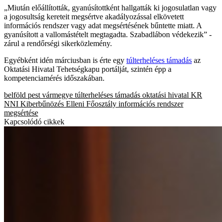
„Miután előállították, gyanúsítottként hallgatták ki jogosulatlan vagy
a jogosultság kereteit megsértve akadályozással elkövetett
információs rendszer vagy adat megsértésének bűntette miatt. A
gyanúsított a vallomástételt megtagadta. Szabadlábon védekezik” -
zárul a rendőrségi sikerközlemény.
Egyébként idén márciusban is érte egy
túlterheléses támadás
az
Oktatási Hivatal Tehetségkapu portálját, szintén épp a
kompetenciamérés időszakában.
belföld
pest vármegye
túlterheléses támadás
oktatási hivatal
KR
NNI Kiberbűnözés Elleni Főosztály
információs rendszer
megsértése
Kapcsolódó cikkek