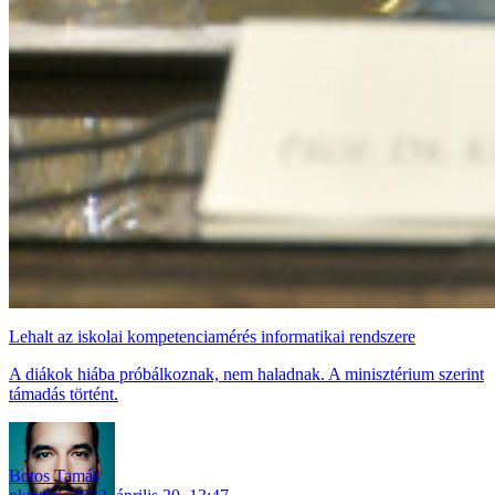
Lehalt az iskolai kompetenciamérés informatikai rendszere
A diákok hiába próbálkoznak, nem haladnak. A minisztérium szerint
támadás történt.
Botos Tamás