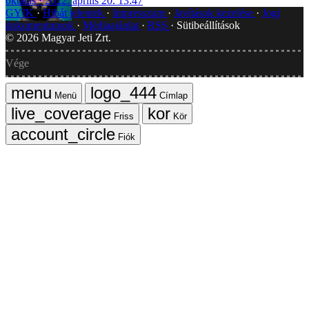
oktatás
2022. április 20. 13:47
GYIK
Hibát jelentek
Impresszum
Javítások kezelése
Jogi
dokumentumok
Médiaajánlat
RSS
Sütibeállítások
©
2026
Magyar Jeti Zrt.
Vége
Menü
Címlap
Friss
Kör
Fiók