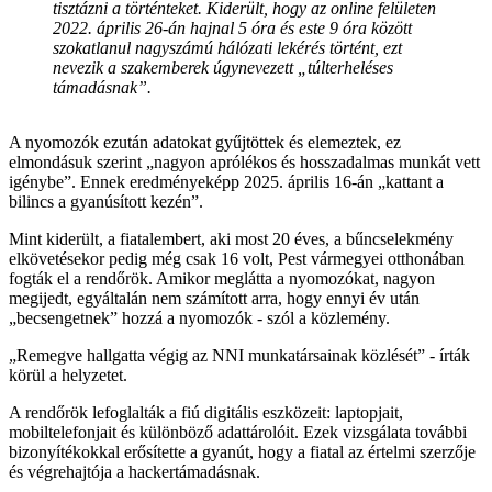
tisztázni a történteket. Kiderült, hogy az online felületen
2022. április 26-án hajnal 5 óra és este 9 óra között
szokatlanul nagyszámú hálózati lekérés történt, ezt
nevezik a szakemberek úgynevezett „túlterheléses
támadásnak”.
A nyomozók ezután adatokat gyűjtöttek és elemeztek, ez
elmondásuk szerint „nagyon aprólékos és hosszadalmas munkát vett
igénybe”. Ennek eredményeképp 2025. április 16-án „kattant a
bilincs a gyanúsított kezén”.
Mint kiderült, a fiatalembert, aki most 20 éves, a bűncselekmény
elkövetésekor pedig még csak 16 volt, Pest vármegyei otthonában
fogták el a rendőrök. Amikor meglátta a nyomozókat, nagyon
megijedt, egyáltalán nem számított arra, hogy ennyi év után
„becsengetnek” hozzá a nyomozók - szól a közlemény.
„Remegve hallgatta végig az NNI munkatársainak közlését” - írták
körül a helyzetet.
A rendőrök lefoglalták a fiú digitális eszközeit: laptopjait,
mobiltelefonjait és különböző adattárolóit. Ezek vizsgálata további
bizonyítékokkal erősítette a gyanút, hogy a fiatal az értelmi szerzője
és végrehajtója a hackertámadásnak.