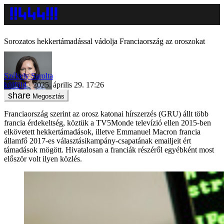
Sorozatos hekkertámadással vádolja Franciaország az oroszokat
Székely Sarolta
külföld
2025. április 29. 17:26
Megosztás
Franciaország szerint az orosz katonai hírszerzés (GRU) állt több
francia érdekeltség, köztük a TV5Monde televízió ellen 2015-ben
elkövetett hekkertámadások, illetve Emmanuel Macron francia
államfő 2017-es választásikampány-csapatának emailjeit ért
támadások mögött. Hivatalosan a franciák részéről egyébként most
először volt ilyen közlés.