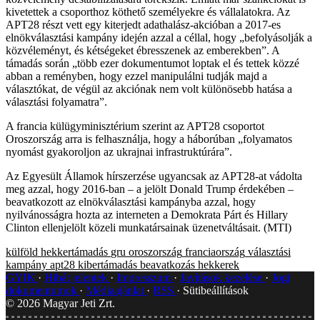
kivetettek a csoporthoz köthető személyekre és vállalatokra. Az
APT28 részt vett egy kiterjedt adathalász-akcióban a 2017-es
elnökválasztási kampány idején azzal a céllal, hogy „befolyásolják a
közvéleményt, és kétségeket ébresszenek az emberekben”. A
támadás során „több ezer dokumentumot loptak el és tettek közzé
abban a reményben, hogy ezzel manipulálni tudják majd a
választókat, de végül az akciónak nem volt különösebb hatása a
választási folyamatra”.
A francia külügyminisztérium szerint az APT28 csoportot
Oroszország arra is felhasználja, hogy a háborúban „folyamatos
nyomást gyakoroljon az ukrajnai infrastruktúrára”.
Az Egyesült Államok hírszerzése ugyancsak az APT28-at vádolta
meg azzal, hogy 2016-ban – a jelölt Donald Trump érdekében –
beavatkozott az elnökválasztási kampányba azzal, hogy
nyilvánosságra hozta az interneten a Demokrata Párt és Hillary
Clinton ellenjelölt közeli munkatársainak üzenetváltásait. (MTI)
külföld
hekkertámadás
gru
oroszország
franciaország
választási
kampány
apt28
kibertámadás
beavatkozás
hekkerek
GYIK
Hibát jelentek
Impresszum
Javítások kezelése
Jogi
dokumentumok
Médiaajánlat
RSS
Sütibeállítások
©
2026
Magyar Jeti Zrt.