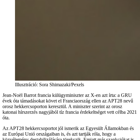
Illusztráció
:
Sora Shimazaki/Pexels
Jean-Noël Barrot francia külügyminiszter az X-en azt írta: a GRU
évek óta támadásokat követ el Franciaország ellen az APT28 nevű
orosz hekkercsoporton keresztül. A miniszter szerint az orosz
katonai hírszerzés nagyjából tíz francia érdekeltséget vett célba 2021
óta.
Az APT28 hekkercsoportot jól ismerik az Egyesült Államokban és
az Európai Unió országaiban is, és azt tartják róla, hogy a
közvélemény destabilizálására törekszik. Emiatt már szankciókat is