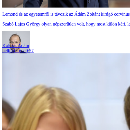
Lemond és az egyetemről is távozik az Ádám Zoltánt kirúgó corvinuso
Szabó Lajos György olyan népszerűtlen volt, hogy most külön kéri, l
Kolozsi Ádám
belföld
ma 9:57