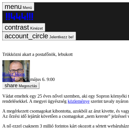
Menü
Kinézet
Jelentkezz be!
Trükközni akart a postafőnök, lebukott
Haász János
belföld
2025. május 6. 9:00
Megosztás
Vádat emeltek egy 25 éves nővel szemben, aki egy Sopron környéki tel
rendelésekkel. A megyei ügyészség
közleménye
szerint tavaly nyáron
A megérkezett csomagokat kibontotta, azokból az árut kivette, és vagy
Az őrzési idő lejártát követően a csomagokat „nem kereste” jelzéssel v
A nő ezzel csaknem 3 millió forintos kárt okozott a sértett webáruháznak