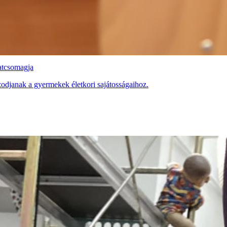
latcsomagja
zodjanak a gyermekek életkori sajátosságaihoz.