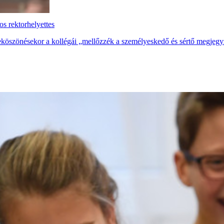
s rektorhelyettes
eköszönésekor a kollégái „mellőzzék a személyeskedő és sértő megjegy