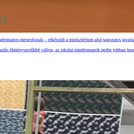
indennapos meseolvasás – elkészült a minisztérium alsó tagozatos javas
anulás élményszerűbbé váljon, az iskolai mindennapok pedig jobban iga