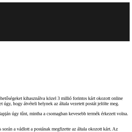
tőségeket kihasználva közel 3 millió forintos kárt okozott online
úgy, hogy átvételi helynek az általa vezetett postát jelölte meg.
 alapján úgy tűnt, mintha a csomagban kevesebb termék érkezett volna.
s során a vádlott a postának megfizette az általa okozott kárt. Az