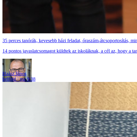
35 perces tanórák, kevesebb házi feladat, óraszám-átcsoportosítás, m
14 pontos javaslatcsomagot küldtek az iskoláknak, a cél az, hogy a t
Haász János
belföld
ma 9:38