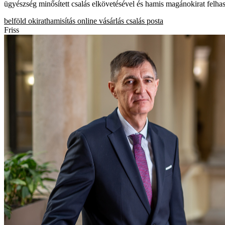
ügyészség minősített csalás elkövetésével és hamis magánokirat felhas
belföld
okirathamisítás
online vásárlás
csalás
posta
Friss