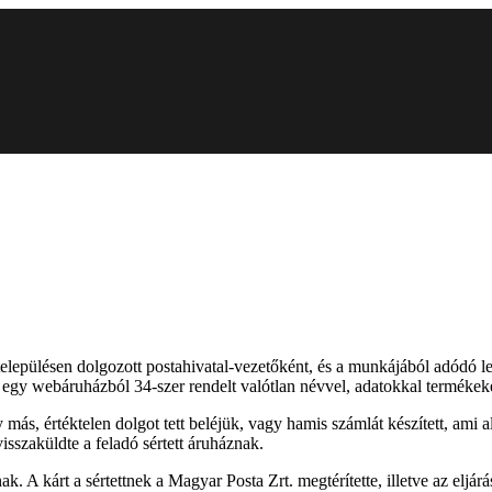
epülésen dolgozott postahivatal-vezetőként, és a munkájából adódó lehe
 egy webáruházból 34-szer rendelt valótlan névvel, adatokkal termékeket 
 más, értéktelen dolgot tett beléjük, vagy hamis számlát készített, ami
isszaküldte a feladó sértett áruháznak.
. A kárt a sértettnek a Magyar Posta Zrt. megtérítette, illetve az eljárá