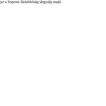
gye a Soproni Járásbíróság tárgyalja majd.