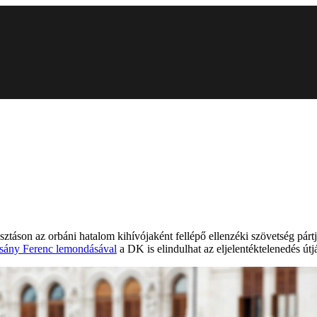
ztáson az orbáni hatalom kihívójaként fellépő ellenzéki szövetség párt
sány Ferenc lemondásával
a DK is elindulhat az eljelentéktelenedés útj