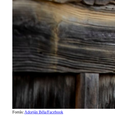
Forrás
:
Adorján Béla/Facebook