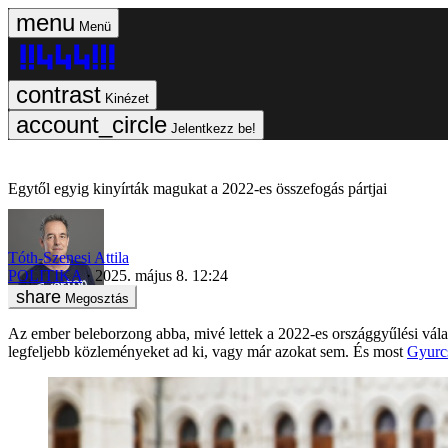
Menü
Kinézet
Jelentkezz be!
Egytől egyig kinyírták magukat a 2022-es összefogás pártjai
Tóth-Szenesi Attila
POLITIKA
2025. május 8. 12:24
Megosztás
Az ember beleborzong abba, mivé lettek a 2022-es országgyűlési válas
legfeljebb közleményeket ad ki, vagy már azokat sem. És most
Gyurc