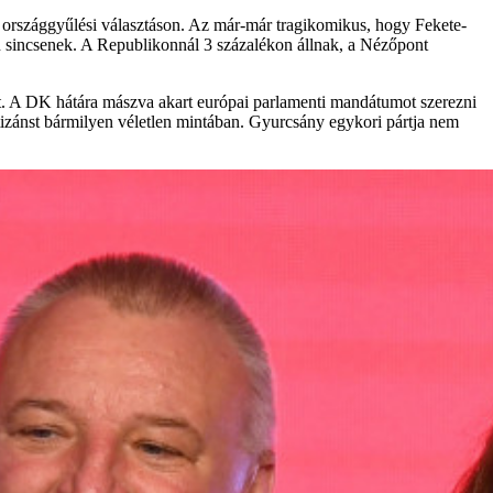
 országgyűlési választáson. Az már-már tragikomikus, hogy Fekete-
en sincsenek. A Republikonnál 3 százalékon állnak, a Nézőpont
lt. A DK hátára mászva akart európai parlamenti mandátumot szerezni
zánst bármilyen véletlen mintában. Gyurcsány egykori pártja nem