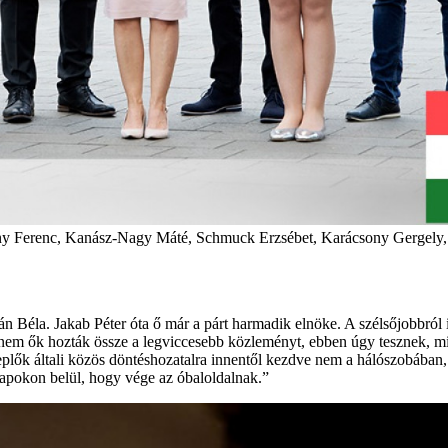
rcsány Ferenc, Kanász-Nagy Máté, Schmuck Erzsébet, Karácsony Gergely
ján Béla. Jakab Péter óta ő már a párt harmadik elnöke. A szélsőjobbr
anem ők hozták össze a legviccesebb közleményt, ebben úgy tesznek, m
replők általi közös döntéshozatalra innentől kezdve nem a hálószobában
ónapokon belül, hogy vége az óbaloldalnak.”