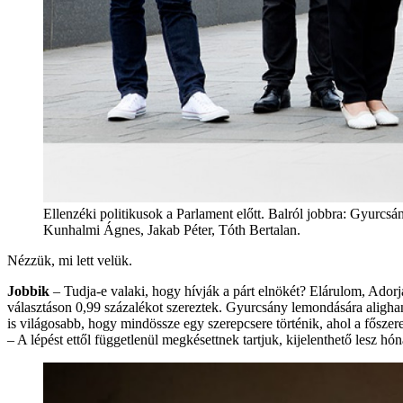
Ellenzéki politikusok a Parlament előtt. Balról jobbra: Gyu
Kunhalmi Ágnes, Jakab Péter, Tóth Bertalan.
Nézzük, mi lett velük.
Jobbik
– Tudja-e valaki, hogy hívják a párt elnökét? Elárulom, Ador
választáson 0,99 százalékot szereztek. Gyurcsány lemondására aligh
is világosabb, hogy mindössze egy szerepcsere történik, ahol a fősze
– A lépést ettől függetlenül megkésettnek tartjuk, kijelenthető lesz h