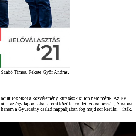
, Szabó Tímea, Fekete-Győr András,
ól indult Jobbikot a közvélemény-kutatások külön nem mérik. Az EP-
intha az égvilágon soha semmi közük nem lett volna hozzá. „A napnál
, hanem a Gyurcsány család nappalijában fog majd sor kerülni – írták.