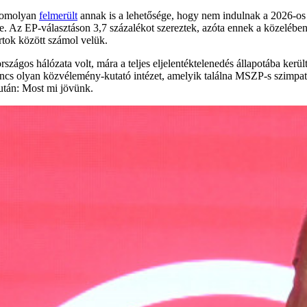
 komolyan
felmerült
annak is a lehetősége, hogy nem indulnak a 2026-os
vége. Az EP-választáson 3,7 százalékot szereztek, azóta ennek a közeléb
tok között számol velük.
zágos hálózata volt, mára a teljes eljelentéktelenedés állapotába kerü
cs olyan közvélemény-kutató intézet, amelyik találna MSZP-s szimpati
után: Most mi jövünk.