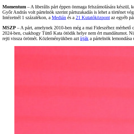
Momentum
– A liberális párt éppen önmaga felszámolására készül,
Győr András volt pártelnök szerint pártszakadás is lehet a történet 
Intézetnél 1 százalékon, a
Medián
és a
21 Kutatóközpont
az egyéb pár
MSZP
– A párt, amelynek 2010-ben még a mai Fideszéhez mérhető ors
2024-ben, csakhogy Tüttő Kata ötödik helye nem ért mandátumot. Nin
rejti vissza örömét. Közleményükben azt
írják
a pártelnök lemondása 