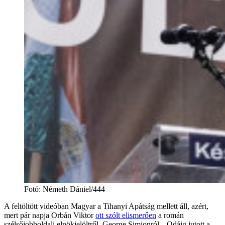
Fotó
:
Németh Dániel/444
A feltöltött videóban Magyar a Tihanyi Apátság mellett áll, azért,
mert pár napja Orbán Viktor
ott szólt elismerően
a román
szélsőjobboldali elnökjelöltről, George Simionról. „Odáig jutott a