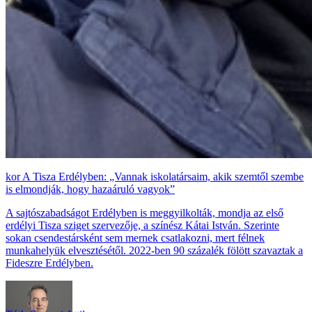
A Tisza Erdélyben: „Vannak iskolatársaim, akik szemtől szembe
is elmondják, hogy hazaáruló vagyok”
A sajtószabadságot Erdélyben is meggyilkolták, mondja az első
erdélyi Tisza sziget szervezője, a színész Kátai István. Szerinte
sokan csendestársként sem mernek csatlakozni, mert félnek
munkahelyük elvesztésétől. 2022-ben 90 százalék fölött szavaztak a
Fideszre Erdélyben.