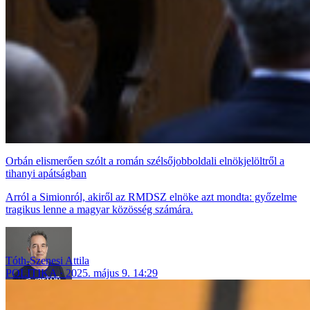
Orbán elismerően szólt a román szélsőjobboldali elnökjelöltről a
tihanyi apátságban
Arról a Simionról, akiről az RMDSZ elnöke azt mondta: győzelme
tragikus lenne a magyar közösség számára.
Tóth-Szenesi Attila
POLITIKA
2025. május 9. 14:29