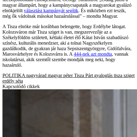
magyar állampárt, hogy a kampánycsapataik a magyarokat gyalázó
elnökjelölt
választási kampányát segítik
. És miközben ezt teszik,
még ők vádolnak másokat hazaárulással” – mondta Magyar.
A Tisza elnöke már korábban belengette, hogy Erdélybe látogat.
Kolozsváron már Tisza sziget is van, megszervezője az a
Székelyföldön született, kétlaki életet élő Kátai István szabadúszó
színész, kulturális menedzser, aki a tolnai Nagyszékelyen
gazdálkodik, de gyakran jár haza Sepsiszentgyörgyre, Gidófalvára,
Marosvárhelyre és Kolozsvárra is. A
444-nek azt mondta
, vannak
iskolatársai, akik szemtől szembe mondják meg neki, hogy
hazaáruló.
POLITIKA
nagyvárad
magyar péter
Tisza Párt
gyaloglás
tisza sziget
erdély
séta
Kapcsolódó cikkek