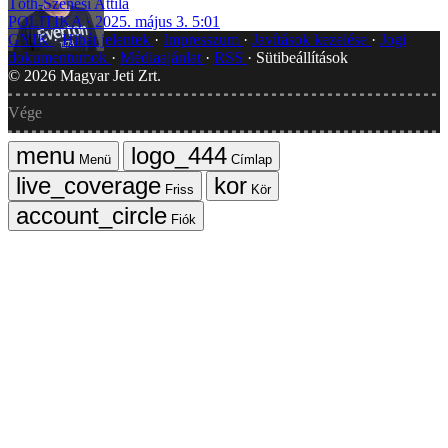
Tóth-Szenesi Attila
POLITIKA
2025. május 3. 5:01
GYIK
Hibát jelentek
Impresszum
Javítások kezelése
Jogi
dokumentumok
Médiaajánlat
RSS
Sütibeállítások
©
2026
Magyar Jeti Zrt.
Vége
Menü
Címlap
Friss
Kör
Fiók