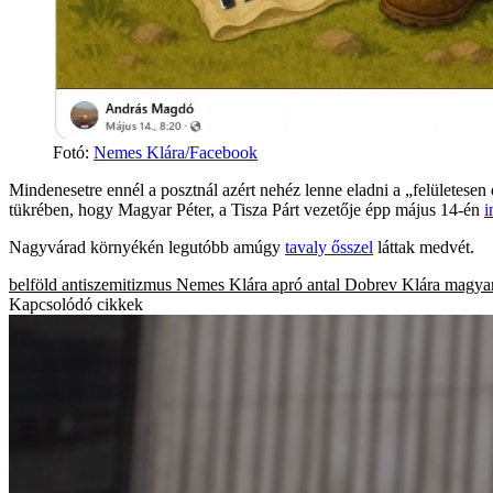
Fotó
:
Nemes Klára/Facebook
Mindenesetre ennél a posztnál azért nehéz lenne eladni a „felületesen
tükrében, hogy Magyar Péter, a Tisza Párt vezetője épp május 14-én
i
Nagyvárad környékén legutóbb amúgy
tavaly ősszel
láttak medvét.
belföld
antiszemitizmus
Nemes Klára
apró antal
Dobrev Klára
magyar
Kapcsolódó cikkek