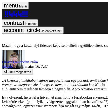
Menü
Kinézet
Jelentkezz be!
Mázli, hogy a keszthelyi fideszes képviselő elítéli a gyűlöletkeltést,
Diószegi-Horváth Nóra
belföld
2025. május 16. 7:37
Megosztás
„
A közösségi médiában sajnos megosztottam egy posztot, amit előtte fe
ezen poszt megosztásával megsértettem, attól bocsánatot kérek
” - írt
álló, antiszemita írásban támadja a nagyapján, Apró Antalon keresztü
Egy olvasónk hívta fel a figyelmet arra, hogy a Facebookra elképeszt
kvízkérdéseken (pl. melyik a világszerte leggyakrabban használt szó?)
apróságokon, egyszer csak szembetalálja magát egy május 14-én, 10 