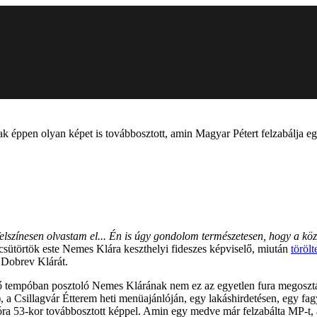
 csak éppen olyan képet is továbbosztott, amin Magyar Pétert felzabálja 
lszínesen olvastam el... Én is úgy gondolom természetesen, hogy a közé
a csütörtök este Nemes Klára keszthelyi fideszes képviselő, miután
törölt
l Dobrev Klárát.
ő tempóban posztoló Nemes Klárának nem ez az egyetlen fura megosztása
, a Csillagvár Étterem heti menüajánlóján, egy lakáshirdetésen, egy fag
óra 53-kor továbbosztott képpel. Amin egy medve már felzabálta MP-t,