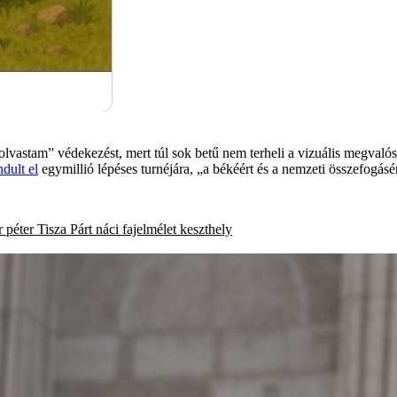
 olvastam” védekezést, mert túl sok betű nem terheli a vizuális megval
ndult el
egymillió lépéses turnéjára, „a békéért és a nemzeti összefogás
 péter
Tisza Párt
náci fajelmélet
keszthely