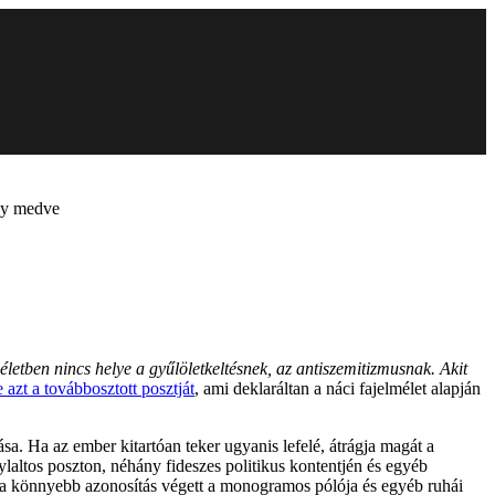
egy medve
letben nincs helye a gyűlöletkeltésnek, az antiszemitizmusnak. Akit
e azt a továbbosztott posztját
, ami deklaráltan a náci fajelmélet alapján
. Ha az ember kitartóan teker ugyanis lefelé, átrágja magát a
ylaltos poszton, néhány fideszes politikus kontentjén és egyéb
 a könnyebb azonosítás végett a monogramos pólója és egyéb ruhái