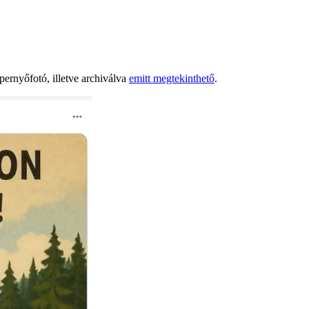
épernyőfotó, illetve archiválva
emitt megtekinthető
.