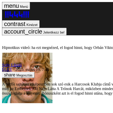
Menü
Kinézet
Jelentkezz be!
Hipnotikus videó: ha ezt megnézed, el fogod hinni, hogy Orbán Vikto
Szily László
ÉLET
2025. május 19. 7:45
Megosztás
A hétfői sajtóban elképesztően sok szó esik a Harcosok Klubja című v
mint az Embernek Aki Nem Látta A Trónok Harcát, miközben mindenki v
összefoglalja a lényeget. Bónuszként azt is el fogod hinni utána, hogy