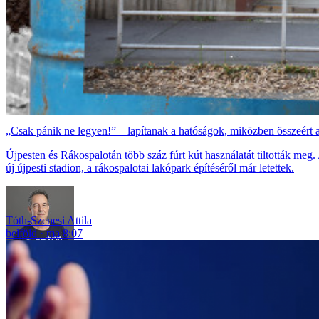
„Csak pánik ne legyen!” – lapítanak a hatóságok, miközben összeért a
Újpesten és Rákospalotán több száz fúrt kút használatát tiltották meg. 
új újpesti stadion, a rákospalotai lakópark építéséről már letettek.
Tóth-Szenesi Attila
belföld
ma 8:07