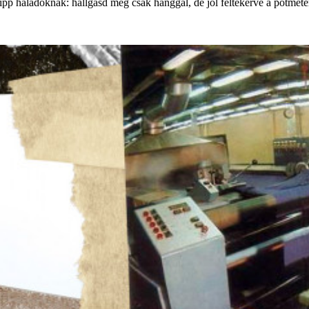
Tipp haladóknak: hallgasd meg csak hanggal, de jól feltekerve a potméte