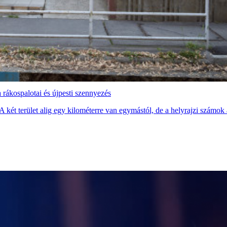
 rákospalotai és újpesti szennyezés
A két terület alig egy kilométerre van egymástól, de a helyrajzi számok 