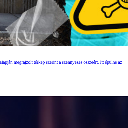
alapján megrajzolt térkép szerint a szennyezés összeért. Itt épülne az