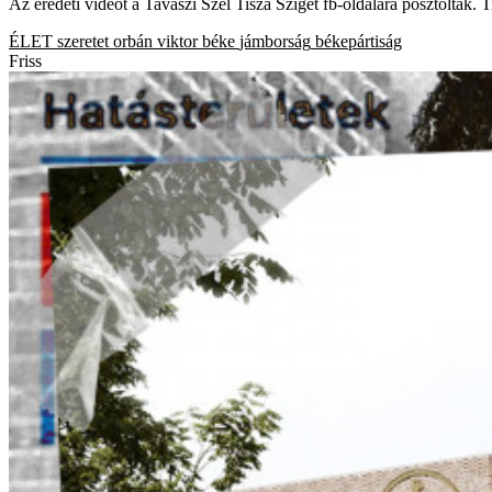
Az eredeti videót a Tavaszi Szél Tisza Sziget fb-oldalára posztolták. 
ÉLET
szeretet
orbán viktor
béke
jámborság
békepártiság
Friss