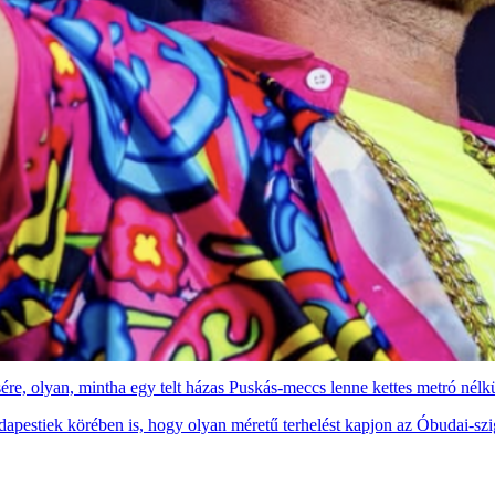
sére, olyan, mintha egy telt házas Puskás-meccs lenne kettes metró nélk
udapestiek körében is, hogy olyan méretű terhelést kapjon az Óbudai-szi