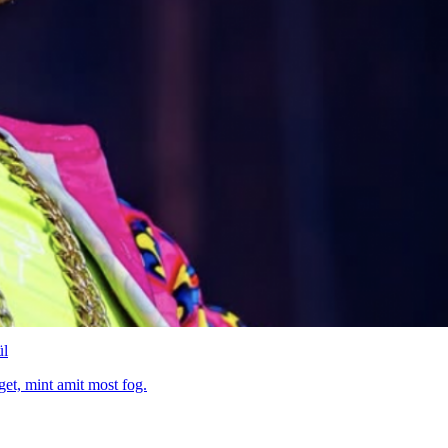
ül
get, mint amit most fog.