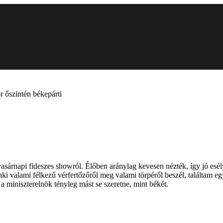
r őszintén békepárti
asárnapi fideszes showról. Élőben aránylag kevesen nézték, így jó esél
alami félkezű vérfertőzőről meg valami törpéről beszél, találtam egy
 a miniszterelnök tényleg mást se szeretne, mint békét.