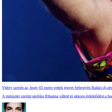
Vitézy szerint az, hogy 65 ezren vettek jegyet Sebestyén Balázs dj-zé
A miniszter szerint utoljára Rihanna váltott ki akkora érdeklődést a b