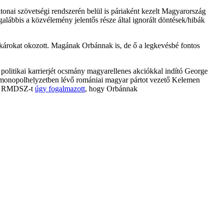
katonai szövetségi rendszerén belül is páriaként kezelt Magyarország
galábbis a közvélemény jelentős része által ignorált döntések/hibák
 károkat okozott. Magának Orbánnak is, de ő a legkevésbé fontos
 politikai karrierjét ocsmány magyarellenes akciókkal indító George
a monopolhelyzetben lévő romániai magyar pártot vezető Kelemen
 az RMDSZ-t
úgy fogalmazott
, hogy Orbánnak