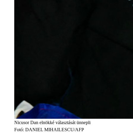
Nicusor Dan elnökké választását ünnepli
Fotó
:
DANIEL MIHAILESCU/AFP