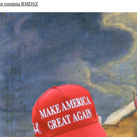
or
románia
RMDSZ