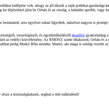
itikai ballépése volt, ahogy az jól látszik a saját politikai-gazdasági-
 kis lépésekkel járta be Orbán és az ország, a haladást apróbb, vagy le
n bemutatott, arra egyrészt sokan figyeltek, másrészt nagyon is prompt
zösségről, összefogásról, és együttműködésről
beszélve
gyakorlatilag a
 mind az erdélyi közvélemény. Az RMDSZ szinte tiltakozott, Orbán és 
kosabbat pedig Markó Béla mondta. Markó, aki maga is sokáig vezette
égy része a közösségünknek, segítsd a 444 működését!