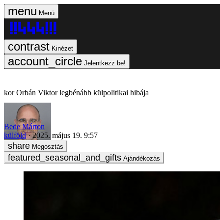
Menü
Kinézet
Jelentkezz be!
Orbán Viktor legbénább külpolitikai hibája
Bede Márton
külföld
2025. május 19. 9:57
Megosztás
Ajándékozás