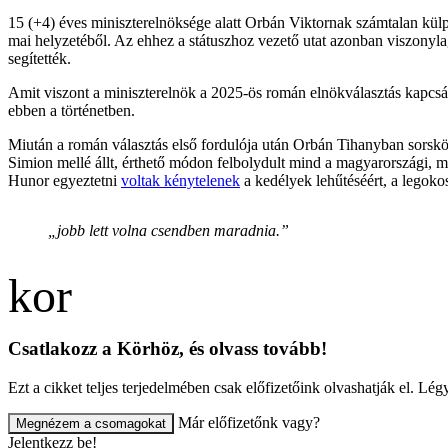
15 (+4) éves miniszterelnöksége alatt Orbán Viktornak számtalan külpol
mai helyzetéből. Az ehhez a státuszhoz vezető utat azonban viszonylag
segítették.
Amit viszont a miniszterelnök a 2025-ös román elnökválasztás kapcsá
ebben a történetben.
Miután a román választás első fordulója után Orbán Tihanyban sorskö
Simion mellé állt, érthető módon felbolydult mind a magyarországi,
Hunor egyeztetni
voltak kénytelenek
a kedélyek lehűtéséért, a lego
„jobb lett volna csendben maradnia.”
Csatlakozz a Körhöz, és olvass tovább!
Ezt a cikket teljes terjedelmében csak előfizetőink olvashatják el. L
Már előfizetőnk vagy?
Megnézem a csomagokat
Jelentkezz be!