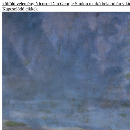
külföld
vélemény
Nicusor Dan
George Simion
markó béla
orbán vikt
Kapcsolódó cikkek