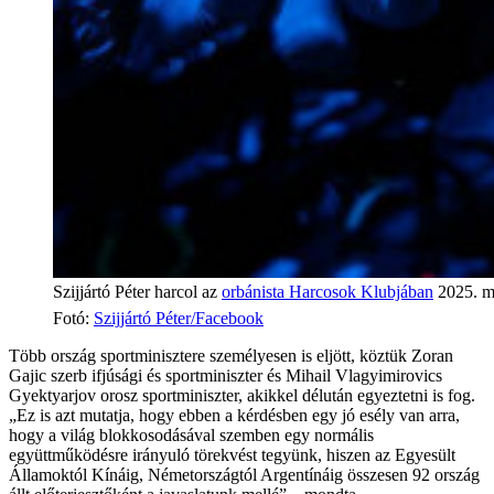
Szijjártó Péter harcol az
orbánista Harcosok Klubjában
2025. m
Fotó
:
Szijjártó Péter/Facebook
Több ország sportminisztere személyesen is eljött, köztük Zoran
Gajic szerb ifjúsági és sportminiszter és Mihail Vlagyimirovics
Gyektyarjov orosz sportminiszter, akikkel délután egyeztetni is fog.
„Ez is azt mutatja, hogy ebben a kérdésben egy jó esély van arra,
hogy a világ blokkosodásával szemben egy normális
együttműködésre irányuló törekvést tegyünk, hiszen az Egyesült
Államoktól Kínáig, Németországtól Argentínáig összesen 92 ország