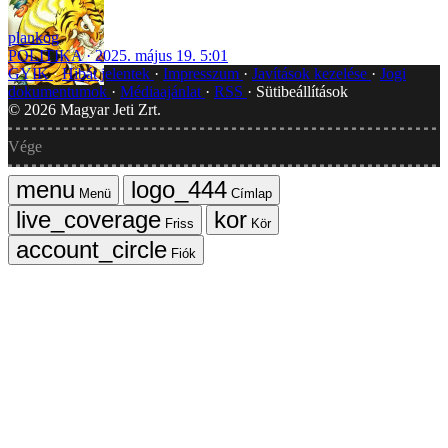
plankog
POLITIKA
2025. május 19. 5:01
GYIK
Hibát jelentek
Impresszum
Javítások kezelése
Jogi
dokumentumok
Médiaajánlat
RSS
Sütibeállítások
©
2026
Magyar Jeti Zrt.
Vége
Menü
Címlap
Friss
Kör
Fiók