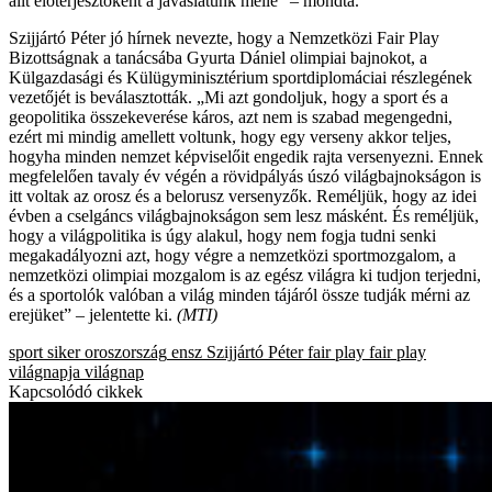
állt előterjesztőként a javaslatunk mellé” – mondta.
Szijjártó Péter jó hírnek nevezte, hogy a Nemzetközi Fair Play
Bizottságnak a tanácsába Gyurta Dániel olimpiai bajnokot, a
Külgazdasági és Külügyminisztérium sportdiplomáciai részlegének
vezetőjét is beválasztották. „Mi azt gondoljuk, hogy a sport és a
geopolitika összekeverése káros, azt nem is szabad megengedni,
ezért mi mindig amellett voltunk, hogy egy verseny akkor teljes,
hogyha minden nemzet képviselőit engedik rajta versenyezni. Ennek
megfelelően tavaly év végén a rövidpályás úszó világbajnokságon is
itt voltak az orosz és a belorusz versenyzők. Reméljük, hogy az idei
évben a cselgáncs világbajnokságon sem lesz másként. És reméljük,
hogy a világpolitika is úgy alakul, hogy nem fogja tudni senki
megakadályozni azt, hogy végre a nemzetközi sportmozgalom, a
nemzetközi olimpiai mozgalom is az egész világra ki tudjon terjedni,
és a sportolók valóban a világ minden tájáról össze tudják mérni az
erejüket” – jelentette ki.
(MTI)
sport
siker
oroszország
ensz
Szijjártó Péter
fair play
fair play
világnapja
világnap
Kapcsolódó cikkek