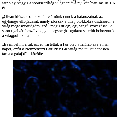
fair play, vagyis a sportszerűség világnapjává nyilvánította május 19-
ét.
„Olyan időszakban sikerült elérnünk ennek a határozatnak az
egyhangú elfogadását, amely időszak a világ blokkokra osztásáról, a
világ megosztottságáról szól, mégis itt egy egyhangú szavazással, a
sport nyelvén beszélve egy kis egységhangulatot sikerült behoznunk
a világpolitikába” – mondta.
„És mivel mi értük ezt el, mi tettük a fair play világnapjává a mai
napot, ezért a Nemzetközi Fair Play Bizottság ma itt, Budapesten
tartja a gáláját” – közölte.