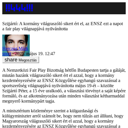
Szijjártó: A kormány világraszóló sikert ért el, az ENSZ ezt a napot
a fair play világnapjává nyilvánította
Herczeg Márk
sport
2025. május 19. 12:47
Megosztás
A Nemzetközi Fair Play Bizottság hétfőn Budapesten tartja a gáláját,
miután hazánk világraszóló sikert ért el azzal, hogy a kormány
kezdeményezésére az ENSZ Közgyűlése egyhangú szavazással a
sportszerűség világnapjává nyilvánította május 19-ét – közölte
Szijjártó Péter, a 15 éve uralkodó, a választási törvényt a saját képére
formáló, és az alkotmányozása után minden választást kétharmaddal
megnyerő kormánypárt tagja.
A minisztérium közleménye szerint a külgazdasági és
külügyminiszter arról számolt be, hogy nem túlzás azt állítani, hogy
Magyarország világraszóló sikert ért el azzal, hogy a kormány
kezdeményezésére az ENSZ Közgyűlése egyhangú szavazással a