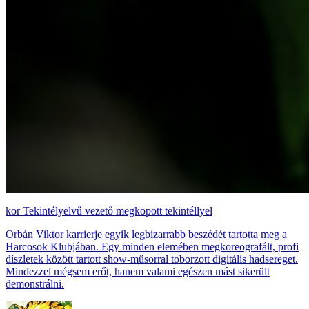
Tekintélyelvű vezető megkopott tekintéllyel
Orbán Viktor karrierje egyik legbizarrabb beszédét tartotta meg a
Harcosok Klubjában. Egy minden elemében megkoreografált, profi
díszletek között tartott show-műsorral toborzott digitális hadsereget.
Mindezzel mégsem erőt, hanem valami egészen mást sikerült
demonstrálni.