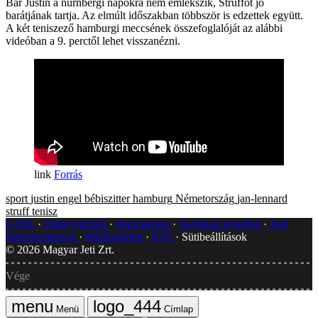
Bár Justin a nürnbergi napokra nem emlékszik, Struffot jó
barátjának tartja. Az elmúlt időszakban többször is edzettek együtt.
A két teniszező hamburgi meccsének összefoglalóját az alábbi
videóban a 9. perctől lehet visszanézni.
Forrás
sport
justin engel
bébiszitter
hamburg
Németország
jan-lennard
struff
tenisz
GYIK
Hibát jelentek
Impresszum
Javítások kezelése
Jogi
dokumentumok
Médiaajánlat
RSS
Sütibeállítások
©
2026
Magyar Jeti Zrt.
Vége
Menü
Címlap