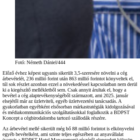
Fotó
:
Németh Dániel/444
Előző évhez képest ugyanis sikerült 3,5-szeresére növelni a cég
árbevételét, 236 millió forint után 863 millió forintot könyveltek el,
túl sok részlet azonban ezzel a növekedéssel kapcsolatban nem derül
ki a kiegészítő mellékletből sem. Csak annyit árultak el, hogy a
bevétel a cég alaptevékenységéből származott, ami 2025. január
elsejétől már az üzletviteli, egyéb üzletvezetési tanácsadás. A
gyakorlatban egyébként elsősorban márkastratégiák kidolgozásával
és médiakommunikációs szolgáltatásokkal foglalkozik a BDPST
Koncept a cégbirodalomba tartozó szállodák részére.
Az árbevétel mellé sikerült még bő 88 millió forintot is elkönyvelni
egyéb bevételként, ami szinte teljes egészében az anyavállalat
(vagyis a BDPST Hotel Management) részéről elengedett kölcsön