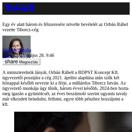
Egy év alatt három és félszeresére növelte bevételét az Orbán Ráhel
vezette Tiborcz-cég
Székely Sarolta
üzlet
2025. május 28. 9:46
Megosztás
A miniszterelnök lányát, Orbán Ráhelt a BDPST Koncept Kft.
ügyvezetői posztjára a cég 2021. áprilisi alapítása után szűk két
hónappal később nevezte ki a férje, a milliárdos Tiborcz István. Az
ügyvezető munkája úgy tűnik, három évvel később, 2024-ben hozta
meg igazán a gyümölcsét, az éves beszámoló szerint ugyanis tavaly
már elkezdett beindulni, felfutni, egyre több pénzhez hozzájutni a
kft.