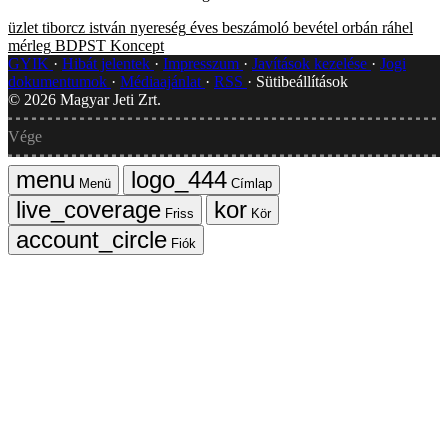
üzlet
tiborcz istván
nyereség
éves beszámoló
bevétel
orbán ráhel
mérleg
BDPST Koncept
GYIK
Hibát jelentek
Impresszum
Javítások kezelése
Jogi
dokumentumok
Médiaajánlat
RSS
Sütibeállítások
©
2026
Magyar Jeti Zrt.
Vége
Menü
Címlap
Friss
Kör
Fiók