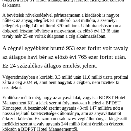
és kamata.
A bevételek növekedésével párhuzamosan a kiadások is nagyot
nőttek: az anyagjellegűek 81 millióról 533 millióra, a személyi
jellegűek pedig 142 millióról 370 millióra. Utóbbira elsősorban a
dolgozói létszám bővítése a magyarázat, az előző évi 13 fő után
tavaly már 25-en voltak átlagosan a cég alkalmazásában.
A cégnél egyébként bruttó 953 ezer forint volt tavaly
az átlagos havi bér az előző évi 765 ezer forint után.
Ez 24 százalékos átlagos emelést jelent.
Végeredményben a korábbi 3,3 millió után 11,6 millió tiszta profittal
zárta a cég 2024-et, amit bent hagytak a cégben, nem fizettek ki
osztalékot.
Említésre méltó még, hogy az anyavállalat, vagyis a BDPST Hotel
Management Kft. a jelek szerint folyamatosan hitelezi a BPDST
Konceptet. A beszámoló szerint ugyanis 43-ról 147 millióra nőtt a
hosszú lejáratú kötelezettségek állománya, ami az anyavállalattól
érkezett kölcsön. Ez azonban csak az év végi állomány, a kiegészítő
melléklet szerint tavaly ugyanis 244 millió forint értékben érkezett
kölcsön a BDPST Hotel Managementtől.