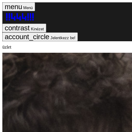
Menü
Kinézet
Jelentkezz be!
üzlet