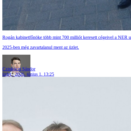
Rogán kabinetfőnöke több mint 700 milliót keresett cégeivel a NER ut
2025-ben még zavartalanul ment az üzlet.
Czinkóczi Sándor
üzlet
2026. június 1. 13:25