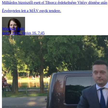
Milliárdos biznisztől esett el Tiborcz érdekeltsége Vitézy döntése után
Érvénytelen lett a MÁV egyik tendere.
Windisch Judit
üzlet
2026. június 16. 7:45