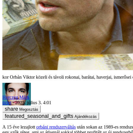
Orbán Viktor közeli és távoli rokonai, barátai, haverjai, ismerősei 
Herczeg Márk
üzlet
2025. július 3. 4:01
Megosztás
Ajándékozás
A 15 éve lezajlott
orbáni rendszerváltás
után sokan az 1989-es rendsze
egy szűk réteg, ami az átlagnál sokkal többet profitált az új rendszer