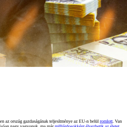
ben az ország gazdaságának teljesítménye az EU-n belül
romlott
. Van
 kirívóan nagy vagyonuk, ma már
milliárdosokként élvezhetik az életet
.