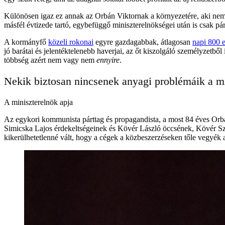
Különösen igaz ez annak az Orbán Viktornak a környezetére, aki ne
másfél évtizede tartó, egybefüggő miniszterelnökségei után is csak pár
A kormányfő
közeli rokonai
egyre gazdagabbak, átlagosan
napi 800 e
jó barátai és jelentéktelenebb haverjai, az őt kiszolgáló személyzetbő
többség azért nem vagy nem
ennyire
.
Nekik biztosan nincsenek anyagi problémáik a m
A miniszterelnök apja
Az egykori kommunista párttag és propagandista, a most 84 éves Orbá
Simicska Lajos érdekeltségeinek és Kövér László öccsének, Kövér Sz
kikerülhetetlenné vált, hogy a cégek a közbeszerzéseken tőle vegyék a