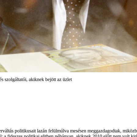
és szolgáltatói, akiknek bejött az üzlet
rváltás politikusait lazán felülmúlva mesésen meggazdagodtak, miköz
ből: a fideszes politikai elitben néhányan, akiknek 2010 előtt nem volt