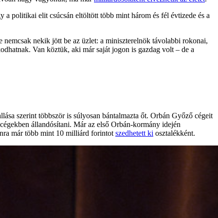
a politikai elit csúcsán eltöltött több mint három és fél évtizede és a
e nemcsak nekik jött be az üzlet: a miniszterelnök távolabbi rokonai,
kodhatnak. Van köztük, aki már saját jogon is gazdag volt – de a
lása szerint többször is súlyosan bántalmazta őt. Orbán Győző cégeit
ti cégekben állandósítani. Már az első Orbán-kormány idején
nra már több mint 10 milliárd forintot
szedhetett ki
osztalékként.