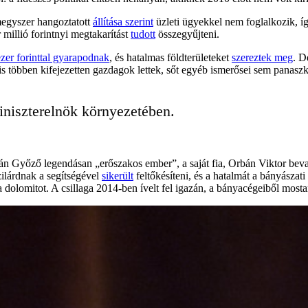
megyszer hangoztatott
állítása szerint
üzleti ügyekkel nem foglalkozik, így 
 millió forintnyi megtakarítást
tudott
összegyűjteni.
zer forinttal gyarapodnak
, és hatalmas földterületeket
szereztek meg
. D
l is többen kifejezetten gazdagok lettek, sőt egyéb ismerősei sem panasz
iniszterelnök környezetében.
n Győző legendásan „erőszakos ember”, a saját fia, Orbán Viktor beval
ilárdnak a segítségével
sikerült
feltőkésíteni, és a hatalmát a bányásza
 dolomitot. A csillaga 2014-ben ívelt fel igazán, a bányacégeiből mosta