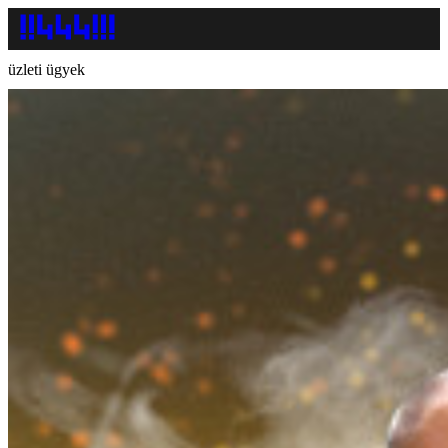
üzleti ügyek