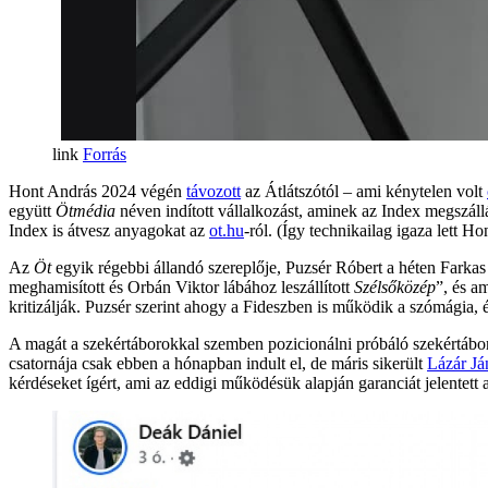
Forrás
Hont András 2024 végén
távozott
az Átlátszótól – ami kénytelen volt
együtt
Ötmédia
néven indított vállalkozást, aminek az Index megszáll
Index is átvesz anyagokat az
ot.hu
-ról. (Így technikailag igaza lett 
Az
Öt
egyik régebbi állandó szereplője, Puzsér Róbert a héten Farkas
meghamisított és Orbán Viktor lábához leszállított
Szélsőközép
”, és a
kritizálják. Puzsér szerint ahogy a Fideszben is működik a szómágia
A magát a szekértáborokkal szemben pozicionálni próbáló szekértábo
csatornája csak ebben a hónapban indult el, de máris sikerült
Lázár Já
kérdéseket ígért, ami az eddigi működésük alapján garanciát jelentett a