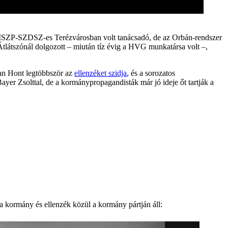
 MSZP-SZDSZ-es Terézvárosban volt tanácsadó, de az Orbán-rendszer
tlátszónál dolgozott – miután tíz évig a HVG munkatársa volt –,
ban Hont legtöbbször az
ellenzéket szidja
, és a sorozatos
ayer Zsolttal, de a kormánypropagandisták már jó ideje őt tartják a
a kormány és ellenzék közül a kormány pártján áll: