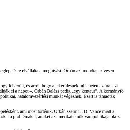
eglepetésre elvállalta a meghívást. Orbán azt mondta, szívesen
gy felkerült, és arról, hogy a lekerülésnek mi lehetett az ára, azt
dítják el a napot –, Orbán Balázs pedig „egy kentaur”. A kormányfő
e politikai, hatalomvezérlési munkát végeznek. Ezért is támadták
etésként, ami most történik. Orbán szerint J. D. Vance miatt a
okat a problémákat, amiket az amerikai elnök vámpolitikája okoz: