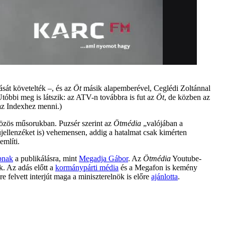
sát követelték –, és az
Öt
másik alapemberével, Ceglédi Zoltánnal
tóbbi meg is látszik: az ATV-n továbbra is fut az
Öt
, de közben az
az Indexhez menni.)
közös műsorukban. Puzsér szerint az
Ötmédia
„valójában a
újellenzéket is) vehemensen, addig a hatalmat csak kimérten
említi.
pnak
a publikálásra, mint
Megadja Gábor
. Az
Ötmédia
Youtube-
k. Az adás előtt a
kormánypárti média
és a Megafon is kemény
e felvett interjút maga a miniszterelnök is előre
ajánlotta
.