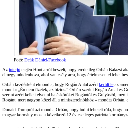
Fotó
:
Deák Dániel/Facebook
Az
interjú
elején Hont arról beszélt, hogy eredetileg Orbán Balázst ak
elmegy mindenhova, ahol van esély arra, hogy értelmesen el lehet bes
Orbán kezdésként elmondta, hogy Rogán Antal azért
került le
az ameri
mondta: „Én nem fizetek, az biztos.” Orbán szerint Rogán Antal és G
szerint azért kellett elvenni hatásköröket Rogántól és Gulyástól, mert
Rogánt, mert nagyon közel áll a miniszterelnökhöz – mondta Orbán, a
Donald Trumpról azt mondta Orbán, hogy tudni lehetett róla, hogy pon
magyar kormány most a következő 12 év esetleges patrióta kormányzás