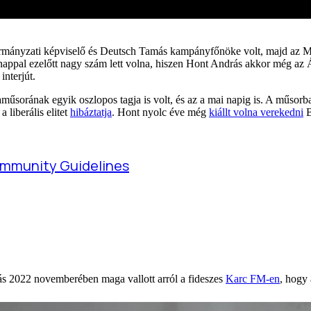
nkormányzati képviselő és Deutsch Tamás kampányfőnöke volt, majd az
appal ezelőtt nagy szám lett volna, hiszen Hont András akkor még az Á
interjút.
aműsorának egyik oszlopos tagja is volt, és az a mai napig is. A műsor
liberális elitet
hibáztatja
. Hont nyolc éve még
kiállt volna verekedni
B
s 2022 novemberében maga vallott arról a fideszes
Karc FM-en
, hogy 