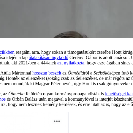
cikkben
reagálni arra, hogy sokan a támogatásukért cserébe Hont kirúgá
ása idején a lap
átalakításán ügyködő
Gerényi Gábor is adott tanácsot. U
Hontnak, aki 2021-ben a 444-nek
azt nyilatkozta
, hogy esze ágában sincs 
 Attila Mártonnal
hosszan beszélt
az
Ötmédiá
ról a
Szélsőközép
en futó 
míg Honték az ellenzéket (sokáig csak az óellenzéket, de már régóta az 
, és nem mondják ki Magyar Péter nevét, úgy Hont is csak gúnyneveken 
r, az
Ötmédia
felületén olyan kormánypropagandisták is
lehetőséget ka
nos
és Orbán Balázs után magával a kormányfővel is interjút készíteniü
rra, hogy nem lesznek kemény kérdések, és erre utalt az is, hogy az előr