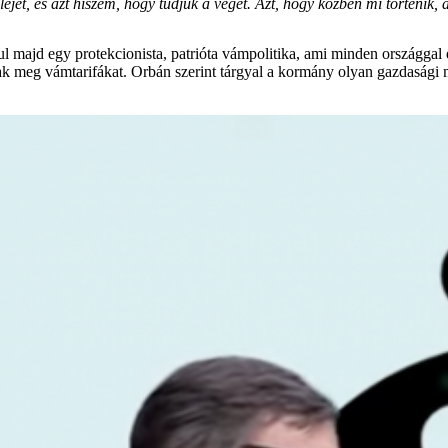
ejét, és azt hiszem, hogy tudjuk a végét. Azt, hogy közben mi történik,
ul majd egy protekcionista, patrióta vámpolitika, ami minden országgal
ak meg vámtarifákat. Orbán szerint tárgyal a kormány olyan gazdasági 