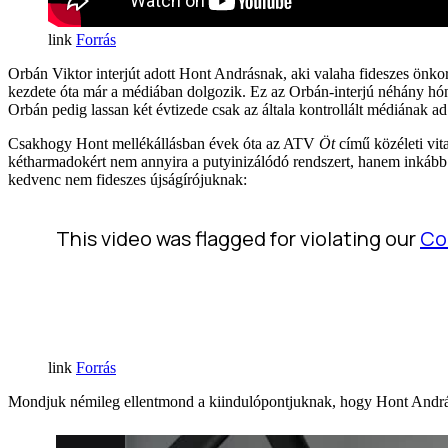
Forrás
Orbán Viktor interjút adott Hont Andrásnak, aki valaha fideszes ö
kezdete óta már a médiában dolgozik. Ez az Orbán-interjú néhány hón
Orbán pedig lassan két évtizede csak az általa kontrollált médiának ad 
Csakhogy Hont mellékállásban évek óta az ATV
Öt
című közéleti vit
kétharmadokért nem annyira a putyinizálódó rendszert, hanem inkább a 
kedvenc nem fideszes újságírójuknak:
Forrás
Mondjuk némileg ellentmond a kiindulópontjuknak, hogy Hont Andrá