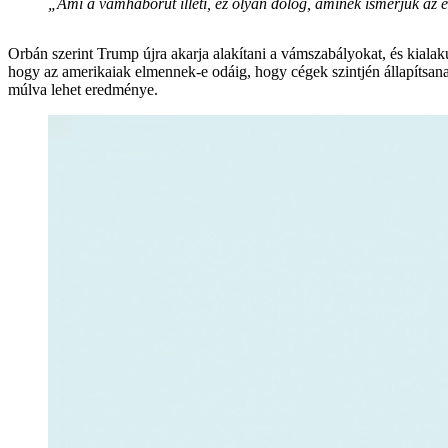
„Ami a vámháborút illeti, ez olyan dolog, aminek ismerjük az el
Orbán szerint Trump újra akarja alakítani a vámszabályokat, és kialak
hogy az amerikaiak elmennek-e odáig, hogy cégek szintjén állapítsan
múlva lehet eredménye.