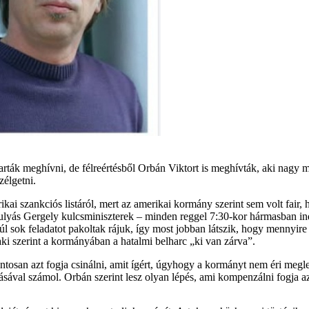
arták meghívni, de félreértésből Orbán Viktort is meghívták, aki nagy m
zélgetni.
kai szankciós listáról, mert az amerikai kormány szerint sem volt fair, ho
ulyás Gergely kulcsminiszterek – minden reggel 7:30-kor hármasban in
 túl sok feladatot pakoltak rájuk, így most jobban látszik, hogy mennyir
ki szerint a kormányában a hatalmi belharc „ki van zárva”.
tosan azt fogja csinálni, amit ígért, úgyhogy a kormányt nem éri meglep
ával számol. Orbán szerint lesz olyan lépés, ami kompenzálni fogja az