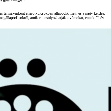
 az nem érdekes.”
 és termékenként eltérő kulcsokban állapodik meg, és a nagy kérdés,
megállapodásokról, amik ellensúlyozhatják a vámokat, ennek fél év