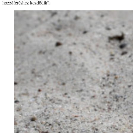
hozzáféréshez kezdődik”.