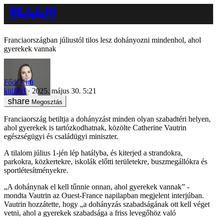
Franciaországban júliustól tilos lesz dohányozni mindenhol, ahol
gyerekek vannak
Fődi Kitti
külföld
2025. május 30. 5:21
Megosztás
Franciaország betiltja a dohányzást minden olyan szabadtéri helyen,
ahol gyerekek is tartózkodhatnak, közölte Catherine Vautrin
egészségügyi és családügyi miniszter.
A tilalom július 1-jén lép hatályba, és kiterjed a strandokra,
parkokra, közkertekre, iskolák előtti területekre, buszmegállókra és
sportlétesítményekre.
„A dohánynak el kell tűnnie onnan, ahol gyerekek vannak” -
mondta Vautrin az Ouest-France napilapban megjelent interjúban.
Vautrin hozzátette, hogy „a dohányzás szabadságának ott kell véget
vetni, ahol a gyerekek szabadsága a friss levegőhöz való