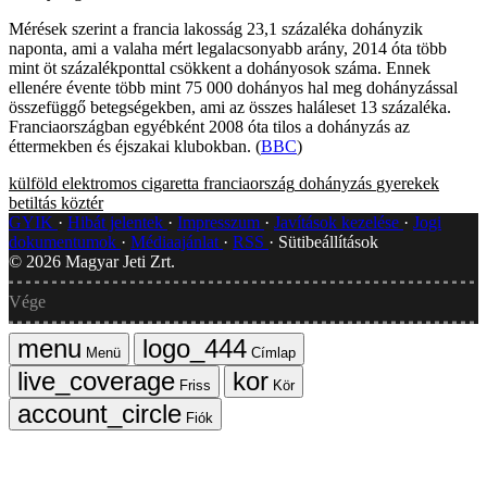
Mérések szerint a francia lakosság 23,1 százaléka dohányzik
naponta, ami a valaha mért legalacsonyabb arány, 2014 óta több
mint öt százalékponttal csökkent a dohányosok száma. Ennek
ellenére évente több mint 75 000 dohányos hal meg dohányzással
összefüggő betegségekben, ami az összes haláleset 13 százaléka.
Franciaországban egyébként 2008 óta tilos a dohányzás az
éttermekben és éjszakai klubokban. (
BBC
)
külföld
elektromos cigaretta
franciaország
dohányzás
gyerekek
betiltás
köztér
GYIK
Hibát jelentek
Impresszum
Javítások kezelése
Jogi
dokumentumok
Médiaajánlat
RSS
Sütibeállítások
©
2026
Magyar Jeti Zrt.
Vége
Menü
Címlap
Friss
Kör
Fiók