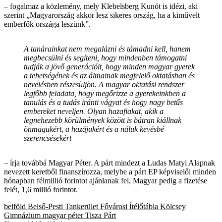
– fogalmaz a közlemény, mely Klebelsberg Kunót is idézi, aki
szerint „Magyarország akkor lesz sikeres ország, ha a kiművelt
emberfők országa leszünk”.
A tanárainkat nem megalázni és támadni kell, hanem
megbecsülni és segíteni, hogy mindenben támogatni
tudják a jövő generációit, hogy minden magyar gyerek
a tehetségének és az álmainak megfelelő oktatásban és
nevelésben részesüljön. A magyar oktatási rendszer
legfőbb feladata, hogy megőrizze a gyerekeinkben a
tanulás és a tudás iránti vágyat és hogy nagy betűs
embereket neveljen. Olyan hazafiakat, akik a
legnehezebb körülmények között is bátran kiállnak
önmagukért, a hazájukért és a náluk kevésbé
szerencsésekért
– írja továbbá Magyar Péter. A párt mindezt a Ludas Matyi Alapnak
nevezett keretből finanszírozza, melybe a párt EP képviselői minden
hónapban félmillió forintot ajánlanak fel, Magyar pedig a fizetése
felét, 1,6 millió forintot.
belföld
Belső-Pesti Tankerület
Fővárosi Ítélőtábla
Kölcsey
Gimnázium
magyar péter
Tisza Párt