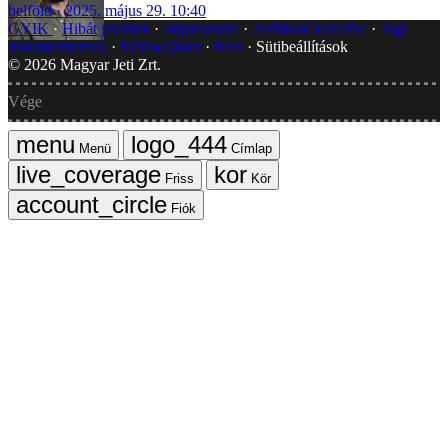
belföld
2025. május 29. 10:40
GYIK
Hibát jelentek
Impresszum
Javítások kezelése
Jogi
dokumentumok
Médiaajánlat
RSS
Sütibeállítások
©
2026
Magyar Jeti Zrt.
Vége
Menü
Címlap
Friss
Kör
Fiók