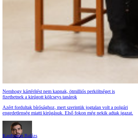
Nemhogy kártérítést nem kapnak, ötmilliós perköltséget is
fizethetnek a kirúgott kölcseys tanárok
Azért fordultak bírósághoz, mert szerintük jogtalan volt a polgári
engedetlenség miatti kirúgásuk. Első fokon még nekik adtak igazat.
Kaufmann Balázs