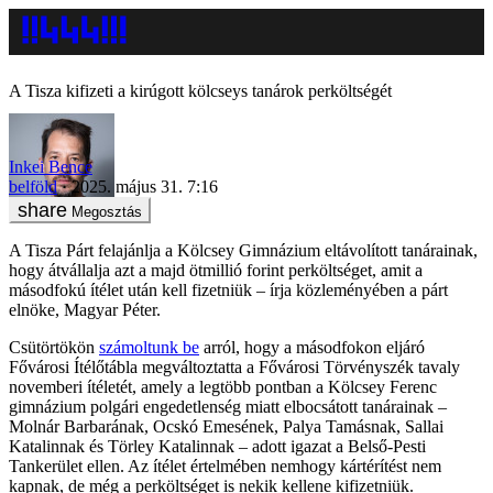
A Tisza kifizeti a kirúgott kölcseys tanárok perköltségét
Inkei Bence
belföld
2025. május 31. 7:16
Megosztás
A Tisza Párt felajánlja a Kölcsey Gimnázium eltávolított tanárainak,
hogy átvállalja azt a majd ötmillió forint perköltséget, amit a
másodfokú ítélet után kell fizetniük – írja közleményében a párt
elnöke, Magyar Péter.
Csütörtökön
számoltunk be
arról, hogy a másodfokon eljáró
Fővárosi Ítélőtábla megváltoztatta a Fővárosi Törvényszék tavaly
novemberi ítéletét, amely a legtöbb pontban a Kölcsey Ferenc
gimnázium polgári engedetlenség miatt elbocsátott tanárainak –
Molnár Barbarának, Ocskó Emesének, Palya Tamásnak, Sallai
Katalinnak és Törley Katalinnak – adott igazat a Belső-Pesti
Tankerület ellen. Az ítélet értelmében nemhogy kártérítést nem
kapnak, de még a perköltséget is nekik kellene kifizetniük.