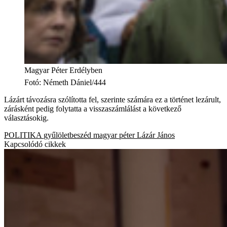
Magyar Péter Erdélyben
Fotó
:
Németh Dániel/444
Lázárt távozásra szólította fel, szerinte számára ez a történet lezárult,
zárásként pedig folytatta a visszaszámlálást a következő
választásokig.
POLITIKA
gyűlöletbeszéd
magyar péter
Lázár János
Kapcsolódó cikkek