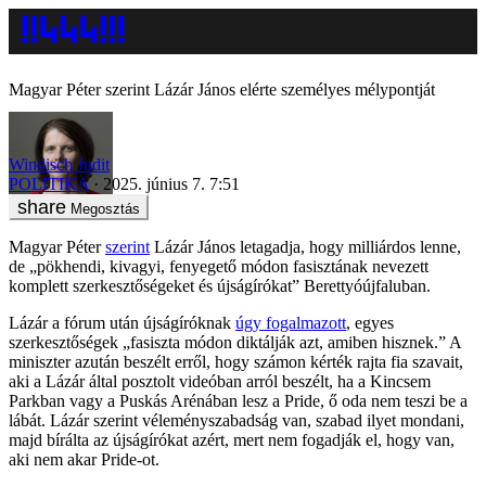
Magyar Péter szerint Lázár János elérte személyes mélypontját
Windisch Judit
POLITIKA
2025. június 7. 7:51
Megosztás
Magyar Péter
szerint
Lázár János letagadja, hogy milliárdos lenne,
de „pökhendi, kivagyi, fenyegető módon fasisztának nevezett
komplett szerkesztőségeket és újságírókat” Berettyóújfaluban.
Lázár a fórum után újságíróknak
úgy fogalmazott
, egyes
szerkesztőségek „fasiszta módon diktálják azt, amiben hisznek.” A
miniszter azután beszélt erről, hogy számon kérték rajta fia szavait,
aki a Lázár által posztolt videóban arról beszélt, ha a Kincsem
Parkban vagy a Puskás Arénában lesz a Pride, ő oda nem teszi be a
lábát. Lázár szerint véleményszabadság van, szabad ilyet mondani,
majd bírálta az újságírókat azért, mert nem fogadják el, hogy van,
aki nem akar Pride-ot.