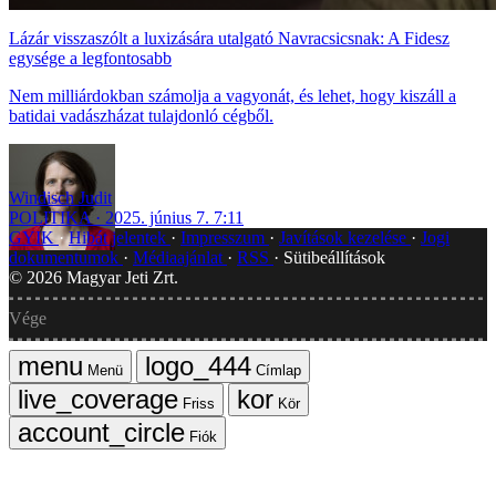
Lázár visszaszólt a luxizására utalgató Navracsicsnak: A Fidesz
egysége a legfontosabb
Nem milliárdokban számolja a vagyonát, és lehet, hogy kiszáll a
batidai vadászházat tulajdonló cégből.
Windisch Judit
POLITIKA
2025. június 7. 7:11
GYIK
Hibát jelentek
Impresszum
Javítások kezelése
Jogi
dokumentumok
Médiaajánlat
RSS
Sütibeállítások
©
2026
Magyar Jeti Zrt.
Vége
Menü
Címlap
Friss
Kör
Fiók