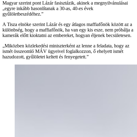
Magyar szerint pont Lázár fasisztázik, akinek a megnyilvánulásai
„egyre inkább hasonlítanak a 30-as, 40-es évek
gyűlöletbeszédéhez.”
A Tisza elnöke szerint Lázár és egy átlagos maffiafőnök között az a
különbség, hogy a maffiafőnök, ha van egy kis esze, nem próbálja a
kamerák előtt kioktatni az embereket, hogyan éljenek becsületesen.
„Miközben közlekedési miniszterként az lenne a feladata, hogy az
ismét összeomló MÁV ügyeivel foglalkozzon, ő ehelyett ismét
hazudozott, gyűlöletet keltett és fenyegetett.”