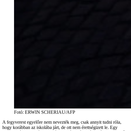
Fotó
:
ERWIN SCHERIAU/AFP
A fegyverest egyelőre nem nevezték meg, csak annyit tudni róla,
hogy korábban az iskolába járt, de ott nem érettségizett le. Egy