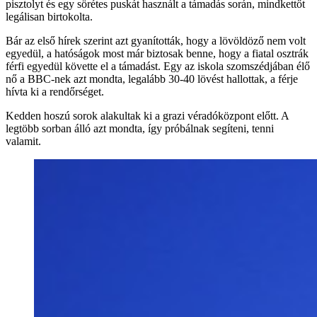
pisztolyt és egy sörétes puskát használt a támadás során, mindkettőt
legálisan birtokolta.
Bár az első hírek szerint azt gyanították, hogy a lövöldöző nem volt
egyedül, a hatóságok most már biztosak benne, hogy a fiatal osztrák
férfi egyedül követte el a támadást. Egy az iskola szomszédjában élő
nő a BBC-nek azt mondta, legalább 30-40 lövést hallottak, a férje
hívta ki a rendőrséget.
Kedden hoszú sorok alakultak ki a grazi véradóközpont előtt. A
legtöbb sorban álló azt mondta, így próbálnak segíteni, tenni
valamit.