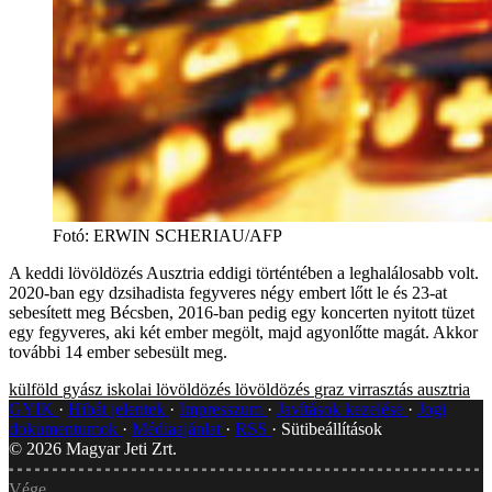
Fotó
:
ERWIN SCHERIAU/AFP
A keddi lövöldözés Ausztria eddigi történtében a leghalálosabb volt.
2020-ban egy dzsihadista fegyveres négy embert lőtt le és 23-at
sebesített meg Bécsben, 2016-ban pedig egy koncerten nyitott tüzet
egy fegyveres, aki két ember megölt, majd agyonlőtte magát. Akkor
további 14 ember sebesült meg.
külföld
gyász
iskolai lövöldözés
lövöldözés
graz
virrasztás
ausztria
GYIK
Hibát jelentek
Impresszum
Javítások kezelése
Jogi
dokumentumok
Médiaajánlat
RSS
Sütibeállítások
©
2026
Magyar Jeti Zrt.
Vége