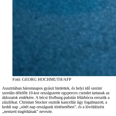
Fotó
:
GEORG HOCHMUTH/AFP
Ausztriában háromnapos gyászt hirdettek, és helyi idő szerint
szerdán délelőtt 10-kor országszerte egyperces csendet tartanak az
áldozatok emlékére. A bécsi Hofburg-palotán félárbócra eresztik a
zászlókat. Christian Stocker osztrák kancellár úgy fogalmazott, a
keddi nap „sötét nap országunk történetében”, és a lövöldözést
„nemzeti tragédiának” nevezte.