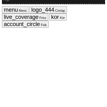
Menü
Címlap
Friss
Kör
Fiók