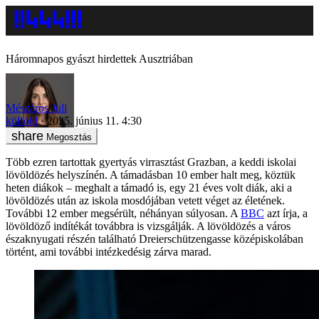
Háromnapos gyászt hirdettek Ausztriában
Mészáros Juli
külföld
2025. június 11. 4:30
Megosztás
Több ezren tartottak gyertyás virrasztást Grazban, a keddi iskolai
lövöldözés helyszínén. A támadásban 10 ember halt meg, köztük
heten diákok – meghalt a támadó is, egy 21 éves volt diák, aki a
lövöldözés után az iskola mosdójában vetett véget az életének.
További 12 ember megsérült, néhányan súlyosan. A
BBC
azt írja, a
lövöldöző indítékát továbbra is vizsgálják. A lövöldözés a város
északnyugati részén található Dreierschützengasse középiskolában
történt, ami további intézkedésig zárva marad.