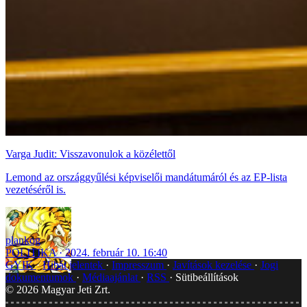
Varga Judit: Visszavonulok a közélettől
Lemond az országgyűlési képviselői mandátumáról és az EP-lista
vezetéséről is.
plankog
POLITIKA
2024. február 10. 16:40
GYIK
Hibát jelentek
Impresszum
Javítások kezelése
Jogi
dokumentumok
Médiaajánlat
RSS
Sütibeállítások
©
2026
Magyar Jeti Zrt.