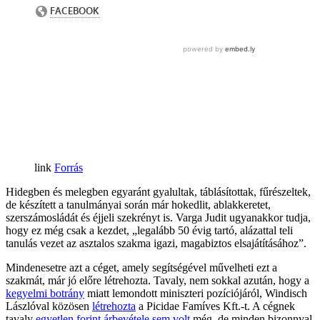
Forrás
Hidegben és melegben egyaránt gyalultak, táblásítottak, fűrészeltek,
de készített a tanulmányai során már hokedlit, ablakkeretet,
szerszámosládát és éjjeli szekrényt is. Varga Judit ugyanakkor tudja,
hogy ez még csak a kezdet, „legalább 50 évig tartó, alázattal teli
tanulás vezet az asztalos szakma igazi, magabiztos elsajátításához”.
Mindenesetre azt a céget, amely segítségével művelheti ezt a
szakmát, már jó előre létrehozta. Tavaly, nem sokkal azután, hogy a
kegyelmi botrány
miatt lemondott miniszteri pozíciójáról, Windisch
Lászlóval közösen
létrehozta
a Picidae Famíves Kft.-t. A cégnek
tavaly
egyetlen forint árbevétele sem volt
még, de minden bizonnyal