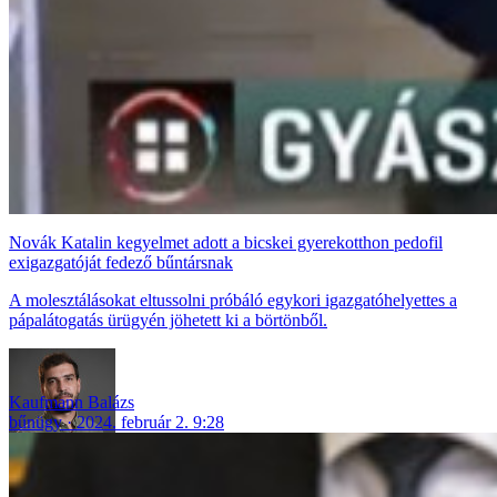
Novák Katalin kegyelmet adott a bicskei gyerekotthon pedofil
exigazgatóját fedező bűntársnak
A molesztálásokat eltussolni próbáló egykori igazgatóhelyettes a
pápalátogatás ürügyén jöhetett ki a börtönből.
Kaufmann Balázs
bűnügy
2024. február 2. 9:28