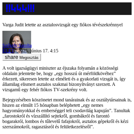
Varga Judit letette az asztalosvizsgát egy fiókos tévészekrénnyel
Székely Sarolta
ÉLET
2025. június 17. 4:15
Megosztás
A volt igazságügyi miniszter az éjszaka folyamán a közösségi
oldalain jelentette be, hogy „egy hosszú út mérföldkövéhez”
érkezett, sikeresen letette az elméleti és a gyakorlati vizsgát is, így
államilag elismert asztalos szakmai bizonyítványt szerzett. A
vizsgamű egy fehér fiókos TV-szekrény volt.
Bejegyzésében köszönetet mond tanárainak és az osztálytársainak is,
hiszen az elmúlt 15 hónapban beléphetett „egy nemes
hagyományokkal és emberséggel teli csodavilág kapuján”. Tanultak
„farostokról és vízszállító sejtekről, gombákról és farontó
bogarakról, lombos és tűlevelű fafajokról, asztalos gépekről és kézi
szerszámokról, ragasztásról és felületkezelésről”.