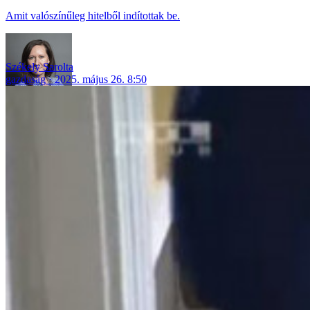
Amit valószínűleg hitelből indítottak be.
Székely Sarolta
gazdaság
2025. május 26. 8:50