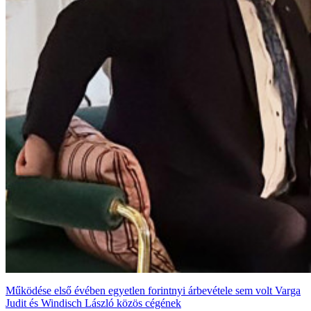
Működése első évében egyetlen forintnyi árbevétele sem volt Varga
Judit és Windisch László közös cégének