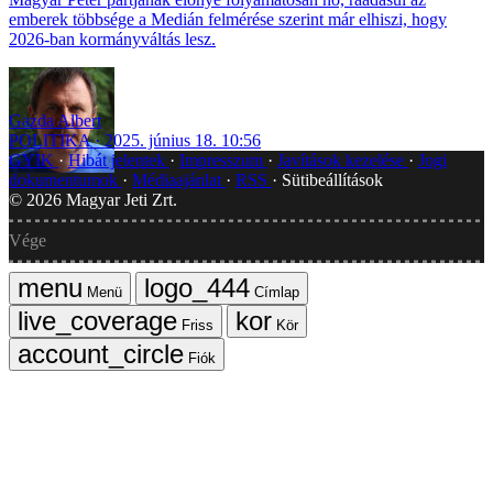
emberek többsége a Medián felmérése szerint már elhiszi, hogy
2026-ban kormányváltás lesz.
Gazda Albert
POLITIKA
2025. június 18. 10:56
GYIK
Hibát jelentek
Impresszum
Javítások kezelése
Jogi
dokumentumok
Médiaajánlat
RSS
Sütibeállítások
©
2026
Magyar Jeti Zrt.
Vége
Menü
Címlap
Friss
Kör
Fiók