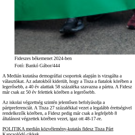
Fideszes békemenet 2024-ben
Fotó
:
Bankó Gábor/444
A Medián kutatása demográfiai csoportok alapján is vizsgálta a
választókat. Az adatokból kiderült, hogy a Tisza a fiatalok körében a
legerősebb, a 40 év alattiak 58 százaléka szavazna a pártra. A Fidesz
már csak az 50 év felettiek körében a legerősebb.
Az iskolai végzettség szintén jelentősen befolyásolja a
pártpreferenciát. A Tisza 27 százalékkal vezet a legalább érettségivel
rendelkezők körében, a Fidesz pedig már csak a legfeljebb 8
általánost végzettek körében vezet, igaz ott 48-17-re.
POLITIKA
medián
közvélemény-kutatás
fidesz
Tisza Párt
Kapcsolódó cikkek