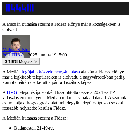
A Medián kutatása szerint a Fidesz előnye már a községekben is
elolvadt
Molnár Kristóf
POLITIKA
2025. június 19. 5:00
Megosztás
A Medián
legújabb közvélemény-kutatása
alapján a Fidesz előnye
már a legkisebb településeken is elolvadt, a nagyvárosokban pedig
komoly hátrányba került a párt a Tiszához képest.
A
HVG
településtípusonként hasonlította össze a 2024-es EP-
választás eredményeit a Medián új kutatásának adataival. A számok
azt mutatják, hogy egy év alatt mindegyik településtípuson sokkal
rosszabb helyzetbe került a Fidesz.
A Medián kutatása szerint a Fidesz:
Budapesten 21-49-re,