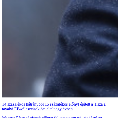
14 százalékos hátrányból 15 százalékos előnyt épített a Tisza a
tavalyi EP-választások óta eltelt egy évben
Magyar Péter pártjának előnye folyamatosan nő, ráadásul az