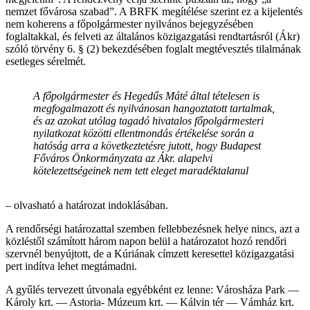
nemzet fővárosa szabad”. A BRFK megítélése szerint ez a kijelentés
nem koherens a főpolgármester nyilvános bejegyzésében
foglaltakkal, és felveti az általános közigazgatási rendtartásról (Ákr)
szóló törvény 6. § (2) bekezdésében foglalt megtévesztés tilalmának
esetleges sérelmét.
A főpolgármester és Hegedűs Máté által tételesen is
megfogalmazott és nyilvánosan hangoztatott tartalmak,
és az azokat utólag tagadó hivatalos főpolgármesteri
nyilatkozat közötti ellentmondás értékelése során a
hatóság arra a következtetésre jutott, hogy Budapest
Főváros Önkormányzata az Ákr. alapelvi
kötelezettségeinek nem tett eleget maradéktalanul
– olvasható a határozat indoklásában.
A rendőrségi határozattal szemben fellebbezésnek helye nincs, azt a
közléstől számított három napon belül a határozatot hozó rendőri
szervnél benyújtott, de a Kúriának címzett keresettel közigazgatási
pert indítva lehet megtámadni.
A gyűlés tervezett útvonala egyébként ez lenne: Városháza Park —
Károly krt. — Astoria- Múzeum krt. — Kálvin tér — Vámház krt.