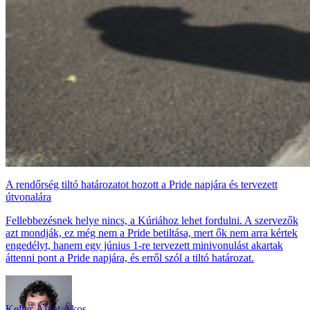
A rendőrség tiltó határozatot hozott a Pride napjára és tervezett
útvonalára
Fellebbezésnek helye nincs, a Kúriához lehet fordulni. A szervezők
azt mondják, ez még nem a Pride betiltása, mert ők nem arra kértek
engedélyt, hanem egy június 1-re tervezett minivonulást akartak
áttenni pont a Pride napjára, és erről szól a tiltó határozat.
Keller-Alánt Ákos