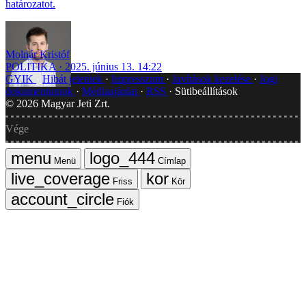
határozatot.
Molnár Kristóf
POLITIKA
2025. június 13. 14:22
GYIK
Hibát jelentek
Impresszum
Javítások kezelése
Jogi
dokumentumok
Médiaajánlat
RSS
Sütibeállítások
©
2026
Magyar Jeti Zrt.
Vége
Menü
Címlap
Friss
Kör
Fiók