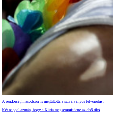
A rendőrség másodszor is megtiltotta a szivárványos felvonulást
Két nappal azután, hogy a Kúria megsemmisítette az első tiltó