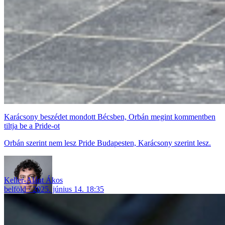
Karácsony beszédet mondott Bécsben, Orbán megint kommentben
tiltja be a Pride-ot
Orbán szerint nem lesz Pride Budapesten, Karácsony szerint lesz.
Keller-Alánt Ákos
belföld
2025. június 14. 18:35