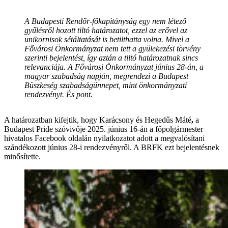
A Budapesti Rendőr-főkapitányság egy nem létező
gyűlésről hozott tiltó határozatot, ezzel az erővel az
unikornisok sétáltatását is betilthatta volna. Mivel a
Fővárosi Önkormányzat nem tett a gyülekezési törvény
szerinti bejelentést, így aztán a tiltó határozatnak sincs
relevanciája. A Fővárosi Önkormányzat június 28-án, a
magyar szabadság napján, megrendezi a Budapest
Büszkeség szabadságünnepet, mint önkormányzati
rendezvényt. És pont.
A határozatban kifejtik, hogy Karácsony és Hegedűs Máté
,
a
Budapest Pride szóvivője 2025. június 16-án a főpolgármester
hivatalos Facebook oldalán nyilatkozatot adott a megvalósítani
szándékozott június 28-i rendezvényről. A BRFK ezt bejelentésnek
minősítette.