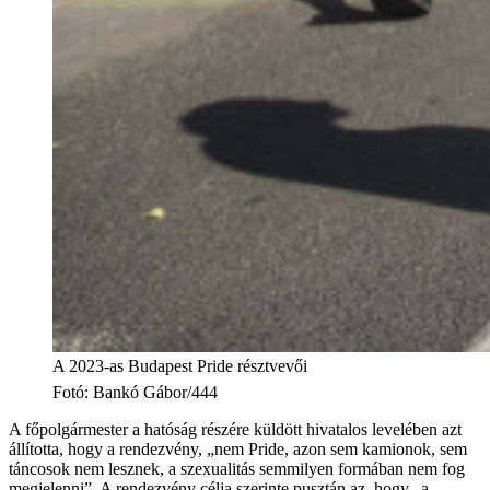
A 2023-as Budapest Pride résztvevői
Fotó
:
Bankó Gábor/444
A főpolgármester a hatóság részére küldött hivatalos levelében azt
állította, hogy a rendezvény, „nem Pride, azon sem kamionok, sem
táncosok nem lesznek, a szexualitás semmilyen formában nem fog
megjelenni”. A rendezvény célja szerinte pusztán az, hogy „a