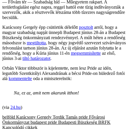
— Fővám tér — Szabadság híd — Műegyetem rakpart. A
területfoglalást egész napra, reggel hattól este tízig indítványozták a
szervezők, akik a résztvevők létszáma több tízezres nagyságrendűre
becsülik.
Karácsony Gergely épp csütörtök délelőtt
posztolt
arról, hogy a
magyar szabadság napját ünnepli Budapest június 28-án a Budapest
Büszkeség önkormányzati rendezvénnyel. A múlt héten a rendőrség
másodszor is
megtiltotta
, hogy négy jogvédő szervezet szivárványos
felvonulást tartson június 28-án. Az új eljárást azután folytatta le a
rendőrség, hogy a Kúria június 11-én
megsemmisítette
az első,
június 3-ai
tiltó határozatot
.
Orbán Viktor többször is kijelentette, nem lesz Pride az idén,
legutóbb Szentkirályi Alexandrának a bécsi Pride-on hüledező fotói
alá
kommentelte
oda a miniszterelnök:
Na, ez az, amit nem akarunk itthon!
(via
24.hu
)
belföld
Karácsony Gergely
Terdik Tamás
pride
Fővárosi
Önkormányzat
budapest pride
Budapesti Büszkeség
BRFK
Kapcsolódó cikkek