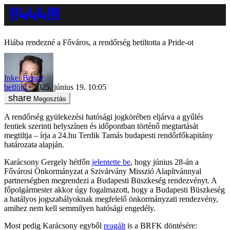
Hiába rendezné a Főváros, a rendőrség betiltotta a Pride-ot
Inkei Bence
belföld
2025. június 19. 10:05
Megosztás
A rendőrség gyülekezési hatósági jogkörében eljárva a gyűlés
fentiek szerinti helyszínen és időpontban történő megtartását
megtiltja – írja a 24.hu Terdik Tamás budapesti rendőrfőkapitány
határozata alapján.
Karácsony Gergely hétfőn
jelentette be
, hogy június 28-án a
Fővárosi Önkormányzat a Szivárvány Misszió Alapítvánnyal
partnerségben megrendezi a Budapesti Büszkeség rendezvényt. A
főpolgármester akkor úgy fogalmazott, hogy a Budapesti Büszkeség
a hatályos jogszabályoknak megfelelő önkormányzati rendezvény,
amihez nem kell semmilyen hatósági engedély.
Most pedig Karácsony egyből
reagált
is a BRFK döntésére: