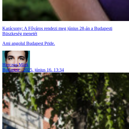
Karácsony: A Főváros rendezi meg június 28-án a Budapesti
Büszkeség menetét
Ami angolul Budapest Pride.
Herczeg Márk
Budapest
2025. június 16. 13:34