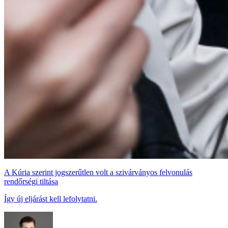
A Kúria szerint jogszerűtlen volt a szivárványos felvonulás
rendőrségi tiltása
Így új eljárást kell lefolytatni.