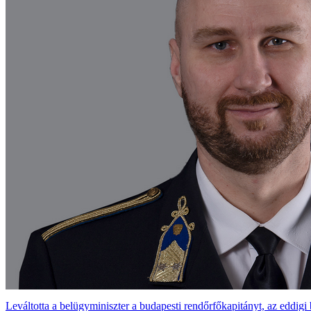
Leváltotta a belügyminiszter a budapesti rendőrfőkapitányt, az eddigi 