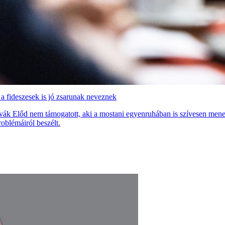
 a fideszesek is jó zsarunak neveznek
vák Előd nem támogatott, aki a mostani egyenruhában is szívesen mene
roblémáiról beszélt.