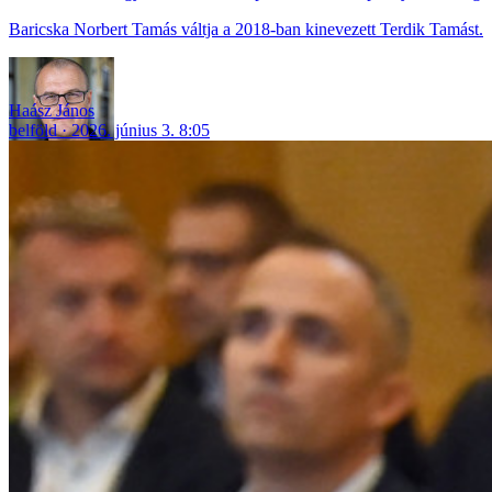
Baricska Norbert Tamás váltja a 2018-ban kinevezett Terdik Tamást.
Haász János
belföld
2026. június 3. 8:05