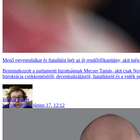
Menő egyenruhákat és fiatalítást ígér az új rendőrfőkapitány, akit még
Bemutatkozott a parlamenti bizottságnak Mecser Tamás, akit csak No
bürokrácia csökkentéséről, decentralizálásról, fiatalításról és a vidék p
Bódog Bálint
belföld
2026. június 17. 12:12