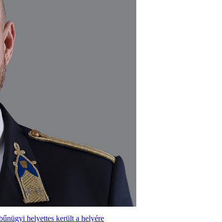
bűnügyi helyettes került a helyére