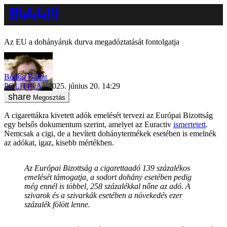
Az EU a dohányáruk durva megadóztatását fontolgatja
Bódog Bálint
POLITIKA
2025. június 20. 14:29
Megosztás
A cigarettákra kivetett adók emelését tervezi az Európai Bizottság
egy belsős dokumentum szerint, amelyet az Euractiv
ismertetett
.
Nemcsak a cigi, de a hevített dohánytermékek esetében is emelnék
az adókat, igaz, kisebb mértékben.
Az Európai Bizottság a cigarettaadó 139 százalékos
emelését támogatja, a sodort dohány esetében pedig
még ennél is többel, 258 százalékkal nőne az adó. A
szivarok és a szivarkák esetében a növekedés ezer
százalék fölött lenne.