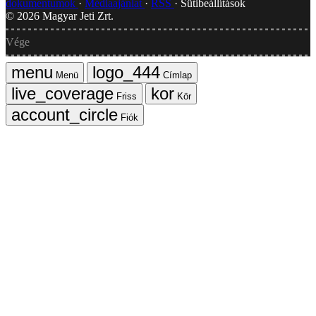
dokumentumok
Médiaajánlat
RSS
Sütibeállítások
©
2026
Magyar Jeti Zrt.
Vége
Menü
Címlap
Friss
Kör
Fiók