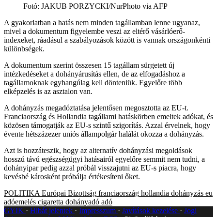
Fotó
:
JAKUB PORZYCKI/NurPhoto via AFP
A gyakorlatban a hatás nem minden tagállamban lenne ugyanaz,
mivel a dokumentum figyelembe veszi az eltérő vásárlóerő-
indexeket, ráadásul a szabályozások között is vannak országonkénti
különbségek.
A dokumentum szerint összesen 15 tagállam sürgetett új
intézkedéseket a dohányárusítás ellen, de az elfogadáshoz a
tagállamoknak egyhangúlag kell dönteniük. Egyelőre több
elképzelés is az asztalon van.
A dohányzás megadóztatása jelentősen megosztotta az EU-t.
Franciaország és Hollandia tagállami hatáskörben emeltek adókat, és
közösen támogatják az EU-s szintű szigorítás. Azzal érvelnek, hogy
évente hétszázezer uniós állampolgár halálát okozza a dohányzás.
Azt is hozzáteszik, hogy az alternatív dohányzási megoldások
hosszú távú egészségügyi hatásairól egyelőre semmit nem tudni, a
dohányipar pedig azzal próbál visszajutni az EU-s piacra, hogy
kevésbé károsként próbálja értékesíteni őket.
POLITIKA
Európai Bizottság
franciaország
hollandia
dohányzás
eu
adóemelés
cigaretta
dohányadó
adó
GYIK
Hibát jelentek
Impresszum
Javítások kezelése
Jogi