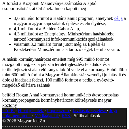
A forrást a Központi Maradványelszámolási Alapból
csoportosították át Orbánék. Innen kapott még
3,6 milliárd forintot a Határtalanul! program, amelynek
célja
a
magyar-magyar kapcsolatok építése és elmélyítése,
4,1 milliárdot a Bethlen Gábor Alap,
4,3 milliárdot az Energiaügyi Minisztérium hatáskörébe
tartozó kormányzati infokommunikációs szolgáltatások,
valamint 3,2 milliárd forint jutott még az Építési és
Közlekedési Minisztérium alá tartozó cégek beruházásaira.
A másik kormányhatározat emellett még 995 millió forintot
mozgatott meg, ezt a pénzt a területfejlesztési feladatok és a
területfejlesztési alap előirányzatoktól vette el a kormány. Ebből több
mint 600 millió forint a Magyar Államkincstár személyi juttatásait és
dologi kiadásait fedezi, 100 millió forintot a pedig a gyógyító-
megelőző ellátásra szántak.
belföld
Rogán Antal
kormányzati kommunikáció
átcsoportosítás
kormánypropaganda
kormányhatározat
költségvetés
magyar
közlöny
GYIK
Hibát jelentek
Impresszum
Javítások kezelése
Jogi
dokumentumok
Médiaajánlat
RSS
Sütibeállítások
©
2026
Magyar Jeti Zrt.