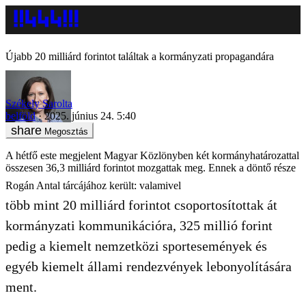
Újabb 20 milliárd forintot találtak a kormányzati propagandára
Székely Sarolta
belföld
2025. június 24. 5:40
Megosztás
A hétfő este megjelent Magyar Közlönyben két kormányhatározattal
összesen 36,3 milliárd forintot mozgattak meg. Ennek a döntő része
Rogán Antal tárcájához került: valamivel
több mint 20 milliárd forintot csoportosítottak át
kormányzati kommunikációra, 325 millió forint
pedig a kiemelt nemzetközi sportesemények és
egyéb kiemelt állami rendezvények lebonyolítására
ment.