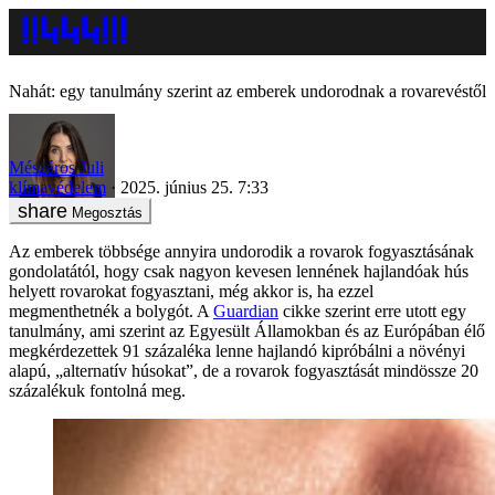
Nahát: egy tanulmány szerint az emberek undorodnak a rovarevéstől
Mészáros Juli
klímavédelem
2025. június 25. 7:33
Megosztás
Az emberek többsége annyira undorodik a rovarok fogyasztásának
gondolatától, hogy csak nagyon kevesen lennének hajlandóak hús
helyett rovarokat fogyasztani, még akkor is, ha ezzel
megmenthetnék a bolygót. A
Guardian
cikke szerint erre utott egy
tanulmány, ami szerint az Egyesült Államokban és az Európában élő
megkérdezettek 91 százaléka lenne hajlandó kipróbálni a növényi
alapú, „alternatív húsokat”, de a rovarok fogyasztását mindössze 20
százalékuk fontolná meg.