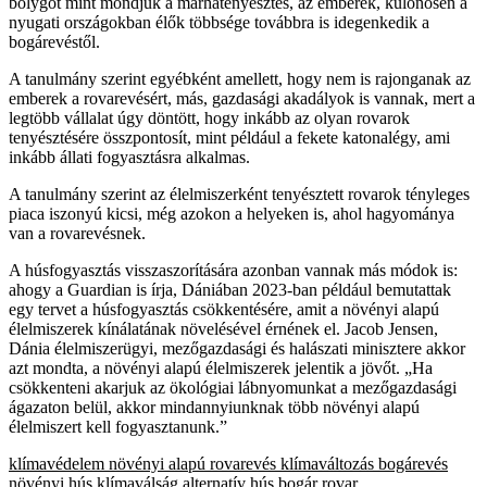
bolygót mint mondjuk a marhatenyésztés, az emberek, különösen a
nyugati országokban élők többsége továbbra is idegenkedik a
bogárevéstől.
A tanulmány szerint egyébként amellett, hogy nem is rajonganak az
emberek a rovarevésért, más, gazdasági akadályok is vannak, mert a
legtöbb vállalat úgy döntött, hogy inkább az olyan rovarok
tenyésztésére összpontosít, mint például a fekete katonalégy, ami
inkább állati fogyasztásra alkalmas.
A tanulmány szerint az élelmiszerként tenyésztett rovarok tényleges
piaca iszonyú kicsi, még azokon a helyeken is, ahol hagyománya
van a rovarevésnek.
A húsfogyasztás visszaszorítására azonban vannak más módok is:
ahogy a Guardian is írja, Dániában 2023-ban például bemutattak
egy tervet a húsfogyasztás csökkentésére, amit a növényi alapú
élelmiszerek kínálatának növelésével érnének el. Jacob Jensen,
Dánia élelmiszerügyi, mezőgazdasági és halászati minisztere akkor
azt mondta, a növényi alapú élelmiszerek jelentik a jövőt. „Ha
csökkenteni akarjuk az ökológiai lábnyomunkat a mezőgazdasági
ágazaton belül, akkor mindannyiunknak több növényi alapú
élelmiszert kell fogyasztanunk.”
klímavédelem
növényi alapú
rovarevés
klímaváltozás
bogárevés
növényi hús
klímaválság
alternatív hús
bogár
rovar