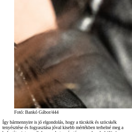
Fotó
:
Bankó Gábor/444
Így bármennyire is jó elgondolás, hogy a tücskök és szöcskék
tenyésztése és fogyasztása jóval kisebb mértékben terhelné meg a