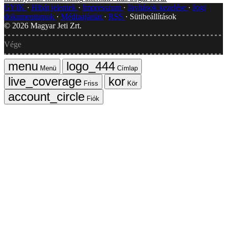
GYIK
Hibát jelentek
Impresszum
Javítások kezelése
Jogi
dokumentumok
Médiaajánlat
RSS
Sütibeállítások
©
2026
Magyar Jeti Zrt.
Vége
Menü
Címlap
Friss
Kör
Fiók