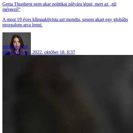
Greta Thunberg nem akar politikai pályára lépni, mert az „túl
mérgező”
A most 19 éves klímaaktivista azt mondta, sosem akart egy globális
mozgalom arca lenni.
Mészáros Juli
klímavédelem
2022. október 18. 6:37