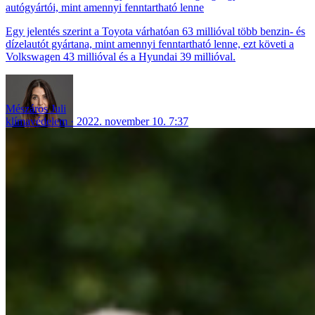
autógyártói, mint amennyi fenntartható lenne
Egy jelentés szerint a Toyota várhatóan 63 millióval több benzin- és
dízelautót gyártana, mint amennyi fenntartható lenne, ezt követi a
Volkswagen 43 millióval és a Hyundai 39 millióval.
Mészáros Juli
klímavédelem
2022. november 10. 7:37