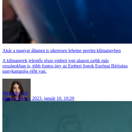
Akár a magyar államot is sikeresen lehetne perelni klímaügyben
A klímaperek jelentős része emberi jogi alapon zajlik más
országokban is, több fontos ügy az Emberi Jogok Európai Bírósága
nagykamarája előtt van.
Mészáros Juli
klímavédelem
2023. január 10. 10:29