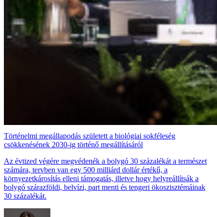
Történelmi megállapodás született a biológiai sokféleség
csökkenésének 2030-ig történő megállításáról
Az évtized végére megvédenék a bolygó 30 százalékát a természet
számára, tervben van egy 500 milliárd dollár értékű, a
környezetkárosítás elleni támogatás, illetve hogy helyreállítsák a
bolygó szárazföldi, belvízi, part menti és tengeri ökoszisztémáinak
30 százalékát.