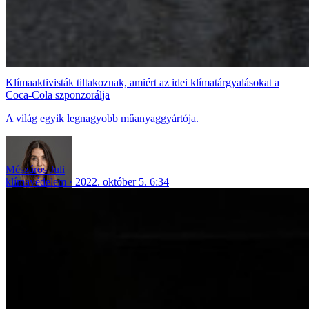
Klímaaktivisták tiltakoznak, amiért az idei klímatárgyalásokat a
Coca-Cola szponzorálja
A világ egyik legnagyobb műanyaggyártója.
Mészáros Juli
klímavédelem
2022. október 5. 6:34