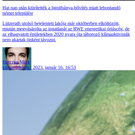
Hat nap után kiürítették a lignitbánya-bővítés miatt lebontandó
német települést
Lützerath utolsó bejelentett lakója már októberben elköltözött,
miután megvásárolta az ingatlanát az RWE energetikai óriáscég, de
az elhagyatott épületekben 2020 nyara óta táborozó klímaaktivisták
nem akartak önként távozni.
Herczeg Márk
klímavédelem
2023. január 16. 16:53