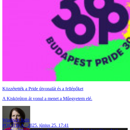
Közzétették a Pride útvonalát és a fellépőket
A Kiskörúton át vonul a menet a Műegyetem elé.
Windisch Judit
POLITIKA
2025. június 25. 17:41