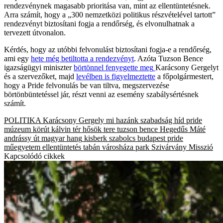
rendezvénynek magasabb prioritása van, mint az ellentüntetésnek.
Arra számít, hogy a „300 nemzetközi politikus részvételével tartott”
rendezvényt biztosítani fogja a rendőrség, és elvonulhatnak a
tervezett útvonalon.
Kérdés, hogy az utóbbi felvonulást biztosítani fogja-e a rendőrség,
ami egy
hete még betiltotta a rendezvényt
. Azóta Tuzson Bence
igazságügyi miniszter
börtönnel fenyegette meg
Karácsony Gergelyt
és a szervezőket, majd
levélben is figyelmeztette
a főpolgármestert,
hogy a Pride felvonulás be van tiltva, megszervezése
börtönbüntetéssel jár, részt venni az esemény szabálysértésnek
számít.
POLITIKA
Karácsony Gergely
mi hazánk
szabadság híd
pride
múzeum körút
kálvin tér
hősök tere
tuzson bence
Hegedűs Máté
andrássy út
magyar hang
kisberk szabolcs
budapest pride
műegyetem
ellentüntetés
tabán
városháza park
Szivárvány Misszió
Kapcsolódó cikkek