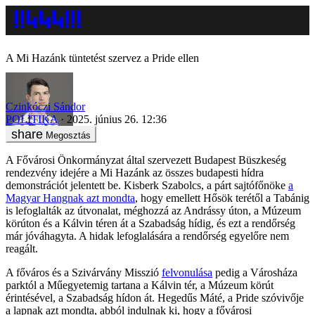
A Mi Hazánk tüntetést szervez a Pride ellen
Czinkóczi Sándor
POLITIKA
2025. június 26. 12:36
Megosztás
A Fővárosi Önkormányzat által szervezett Budapest Büszkeség
rendezvény idejére a Mi Hazánk az összes budapesti hídra
demonstrációt jelentett be. Kisberk Szabolcs, a párt sajtófőnöke
a
Magyar Hangnak azt mondta
, hogy emellett Hősök terétől a Tabánig
is lefoglalták az útvonalat, méghozzá az Andrássy úton, a Múzeum
körúton és a Kálvin téren át a Szabadság hídig, és ezt a rendőrség
már jóváhagyta. A hidak lefoglalására a rendőrség egyelőre nem
reagált.
A főváros és a Szivárvány Misszió
felvonulása
pedig a Városháza
parktól a Műegyetemig tartana a Kálvin tér, a Múzeum körút
érintésével, a Szabadság hídon át. Hegedűs Máté, a Pride szóvivője
a lapnak azt mondta, abból indulnak ki, hogy a fővárosi