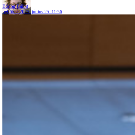
Bódog Bálint
belföld
2025. június 25. 11:56