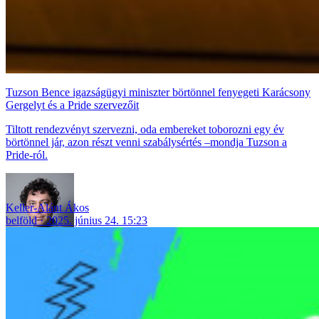
Tuzson Bence igazságügyi miniszter börtönnel fenyegeti Karácsony
Gergelyt és a Pride szervezőit
Tiltott rendezvényt szervezni, oda embereket toborozni egy év
börtönnel jár, azon részt venni szabálysértés –mondja Tuzson a
Pride-ról.
Keller-Alánt Ákos
belföld
2025. június 24. 15:23