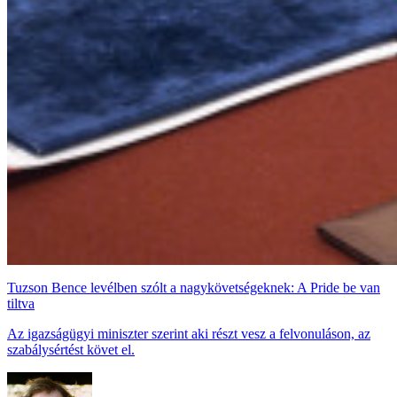
Tuzson Bence levélben szólt a nagykövetségeknek: A Pride be van
tiltva
Az igazságügyi miniszter szerint aki részt vesz a felvonuláson, az
szabálysértést követ el.