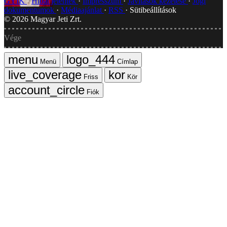
GYIK
Hibát jelentek
Impresszum
Javítások kezelése
Jogi
dokumentumok
Médiaajánlat
RSS
Sütibeállítások
©
2026
Magyar Jeti Zrt.
Vége
Menü
Címlap
Friss
Kör
Fiók