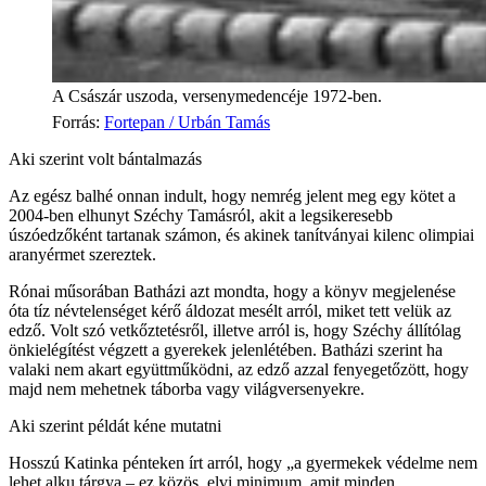
A Császár uszoda, versenymedencéje 1972-ben.
Forrás
:
Fortepan / Urbán Tamás
Aki szerint volt bántalmazás
Az egész balhé onnan indult, hogy nemrég jelent meg egy kötet a
2004-ben elhunyt Széchy Tamásról, akit a legsikeresebb
úszóedzőként tartanak számon, és akinek tanítványai kilenc olimpiai
aranyérmet szereztek.
Rónai műsorában Batházi azt mondta, hogy a könyv megjelenése
óta tíz névtelenséget kérő áldozat mesélt arról, miket tett velük az
edző. Volt szó vetkőztetésről, illetve arról is, hogy Széchy állítólag
önkielégítést végzett a gyerekek jelenlétében. Batházi szerint ha
valaki nem akart együttműködni, az edző azzal fenyegetőzött, hogy
majd nem mehetnek táborba vagy világversenyekre.
Aki szerint példát kéne mutatni
Hosszú Katinka pénteken írt arról, hogy „a gyermekek védelme nem
lehet alku tárgya – ez közös, elvi minimum, amit minden