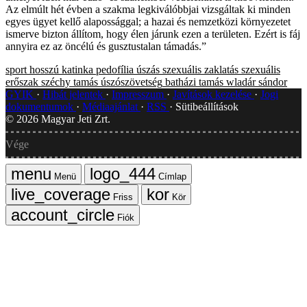
Az elmúlt hét évben a szakma legkiválóbbjai vizsgáltak ki minden
egyes ügyet kellő alapossággal; a hazai és nemzetközi környezetet
ismerve bizton állítom, hogy élen járunk ezen a területen. Ezért is fáj
annyira ez az öncélú és gusztustalan támadás.”
sport
hosszú katinka
pedofília
úszás
szexuális zaklatás
szexuális
erőszak
széchy tamás
úszószövetség
batházi tamás
wladár sándor
GYIK
Hibát jelentek
Impresszum
Javítások kezelése
Jogi
dokumentumok
Médiaajánlat
RSS
Sütibeállítások
©
2026
Magyar Jeti Zrt.
Vége
Menü
Címlap
Friss
Kör
Fiók