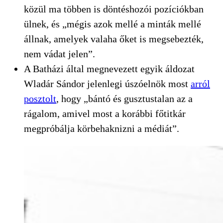
közül ma többen is döntéshozói pozíciókban
ülnek, és „mégis azok mellé a minták mellé
állnak, amelyek valaha őket is megsebezték,
nem vádat jelen”.
A Batházi által megnevezett egyik áldozat
Wladár Sándor jelenlegi úszóelnök most
arról
posztolt
, hogy „bántó és gusztustalan az a
rágalom, amivel most a korábbi főtitkár
megpróbálja körbehaknizni a médiát”.