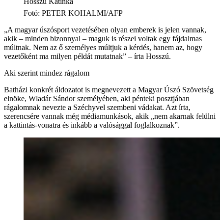
Hosszú Katinka
Fotó
:
PETER KOHALMI/AFP
„A magyar úszósport vezetésében olyan emberek is jelen vannak,
akik – minden bizonnyal – maguk is részei voltak egy fájdalmas
múltnak. Nem az ő személyes múltjuk a kérdés, hanem az, hogy
vezetőként ma milyen példát mutatnak” – írta Hosszú.
Aki szerint mindez rágalom
Batházi konkrét áldozatot is megnevezett a Magyar Úszó Szövetség
elnöke, Wladár Sándor személyében, aki pénteki posztjában
rágalomnak nevezte a Széchyvel szembeni vádakat. Azt írta,
szerencsére vannak még médiamunkások, akik „nem akarnak felülni
a kattintás-vonatra és inkább a valósággal foglalkoznak”.