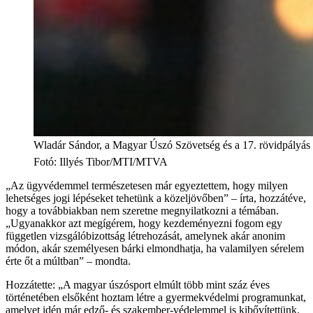
Wladár Sándor, a Magyar Úszó Szövetség és a 17. rövidpályás v
Fotó
:
Illyés Tibor/MTI/MTVA
„Az ügyvédemmel természetesen már egyeztettem, hogy milyen
lehetséges jogi lépéseket tehetünk a közeljövőben” – írta, hozzátéve,
hogy a továbbiakban nem szeretne megnyilatkozni a témában.
„Ugyanakkor azt megígérem, hogy kezdeményezni fogom egy
független vizsgálóbizottság létrehozását, amelynek akár anonim
módon, akár személyesen bárki elmondhatja, ha valamilyen sérelem
érte őt a múltban” – mondta.
Hozzátette: „A magyar úszósport elmúlt több mint száz éves
történetében elsőként hoztam létre a gyermekvédelmi programunkat,
amelyet idén már edző- és szakember-védelemmel is kibővítettünk.