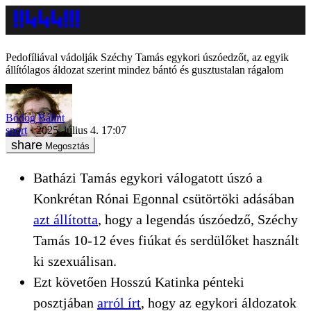
Pedofíliával vádolják Széchy Tamás egykori úszóedzőt, az egyik
állítólagos áldozat szerint mindez bántó és gusztustalan rágalom
Bódog Bálint
sport
2025. július 4. 17:07
Megosztás
Batházi Tamás egykori válogatott úszó a
Konkrétan Rónai Egonnal csütörtöki adásában
azt állította
, hogy a legendás úszóedző, Széchy
Tamás 10-12 éves fiúkat és serdülőket használt
ki szexuálisan.
Ezt követően Hosszú Katinka pénteki
posztjában
arról írt
, hogy az egykori áldozatok