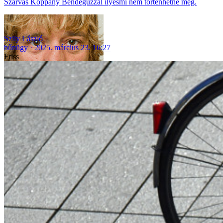
Szarvas Koppány Bendegúzzal ilyesmi nem történhetne meg.
Szily László
bűnügy
2025. március 23. 16:27
Friss