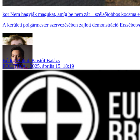
Nem hagyják magukat, amíg be nem zár – szélsőjobbos kocsma el
A kerületi polgármester szervezésében zajlott demonstráció Erzsébet
Bódog Bálint
,
Kristóf Balázs
POLITIKA
2025. április 15. 18:19