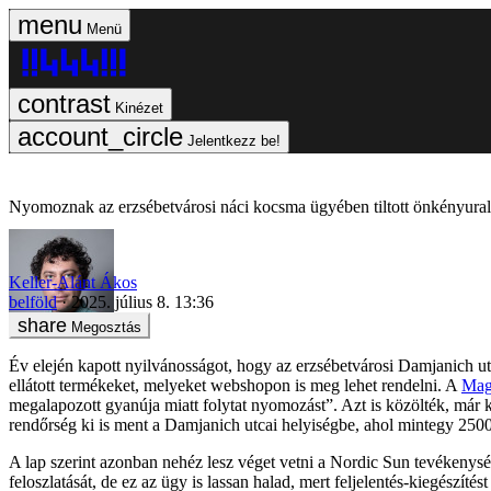
Menü
Kinézet
Jelentkezz be!
Nyomoznak az erzsébetvárosi náci kocsma ügyében tiltott önkényuralm
Keller-Alánt Ákos
belföld
2025. július 8. 13:36
Megosztás
Év elején kapott nyilvánosságot, hogy az erzsébetvárosi Damjanich u
ellátott termékeket, melyeket webshopon is meg lehet rendelni. A
Magy
megalapozott gyanúja miatt folytat nyomozást”. Azt is közölték, már k
rendőrség ki is ment a Damjanich utcai helyiségbe, ahol mintegy 2500
A lap szerint azonban nehéz lesz véget vetni a Nordic Sun tevékenys
feloszlatását, de ez az ügy is lassan halad, mert feljelentés-kiegészítést