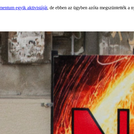
entum egyik aktivistáját
, de ebben az ügyben azóta megszüntették a n