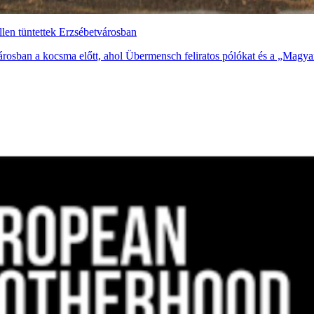
len tüntettek Erzsébetvárosban
városban a kocsma előtt, ahol Übermensch feliratos pólókat és a „Magy