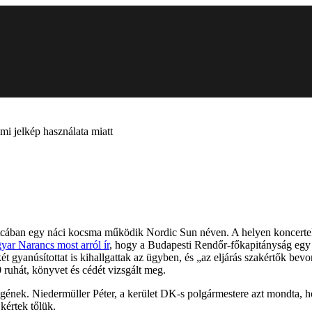
i jelkép használata miatt
tcában egy náci kocsma működik Nordic Sun néven. A helyen koncerteket
ar Narancs most arról ír
, hogy a Budapesti Rendőr-főkapitányság egy f
ét gyanúsítottat is kihallgattak az ügyben, és „az eljárás szakértők b
 ruhát, könyvet és cédét vizsgált meg.
égének. Niedermüller Péter, a kerület DK-s polgármestere azt mondta, 
 kértek tőlük.