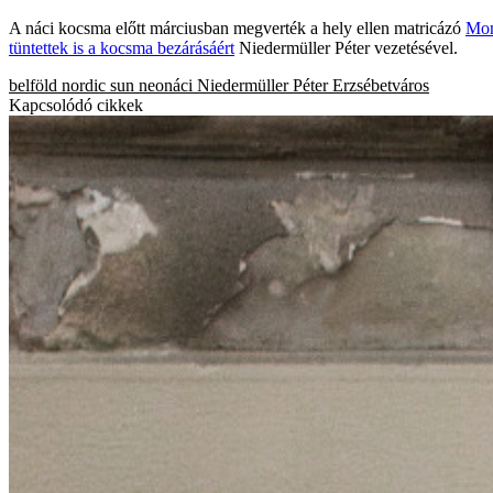
A náci kocsma előtt márciusban megverték a hely ellen matricázó
Mom
tüntettek is a kocsma bezárásáért
Niedermüller Péter vezetésével.
belföld
nordic sun
neonáci
Niedermüller Péter
Erzsébetváros
Kapcsolódó cikkek