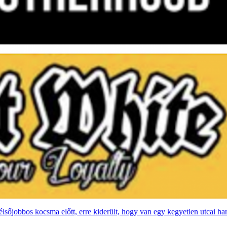
sőjobbos kocsma előtt, erre kiderült, hogy van egy kegyetlen utcai ha