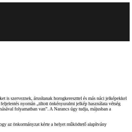
 is szerveznek, árusítanak horogkereszttel és más náci jelképekkel
eljelentés nyomán „tiltott önkényuralmi jelkép használata vétség
evonásával folyamatban van”. A Narancs úgy tudja, májusban a
hogy az önkormányzat kérte a helyet működtető alapítvány