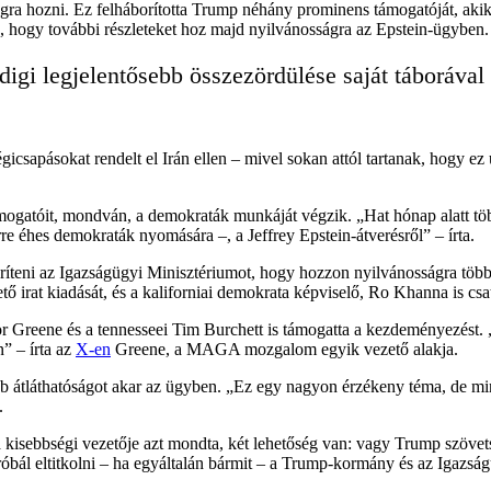
ozni. Ez felháborította Trump néhány prominens támogatóját, akik úgy v
 hogy további részleteket hoz majd nyilvánosságra az Epstein-ügyben.
igi legjelentősebb összezördülése saját táborával
sapásokat rendelt el Irán ellen – mivel sokan attól tartanak, hogy ez ú
atóit, mondván, a demokraták munkáját végzik. „Hat hónap alatt több 
re éhes demokraták nyomására –, a Jeffrey Epstein-átverésről” – írta.
íteni az Igazságügyi Minisztériumot, hogy hozzon nyilvánosságra töb
tő irat kiadását, és a kaliforniai demokrata képviselő, Ro Khanna is csa
or Greene és a tennesseei Tim Burchett is támogatta a kezdeményezést
” – írta az
X-en
Greene, a MAGA mozgalom egyik vezető alakja.
bb átláthatóságot akar az ügyben. „Ez egy nagyon érzékeny téma, de mi
.
kisebbségi vezetője azt mondta, két lehetőség van: vagy Trump szövets
próbál eltitkolni – ha egyáltalán bármit – a Trump-kormány és az Igazsá