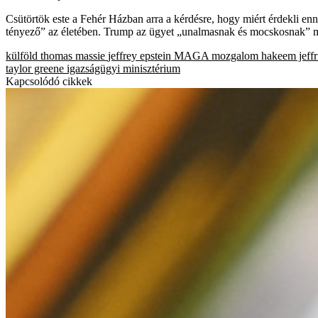
Csütörtök este a Fehér Házban arra a kérdésre, hogy miért érdekli en
tényező” az életében. Trump az ügyet „unalmasnak és mocskosnak” minős
külföld
thomas massie
jeffrey epstein
MAGA mozgalom
hakeem jeffr
taylor greene
igazságügyi minisztérium
Kapcsolódó cikkek