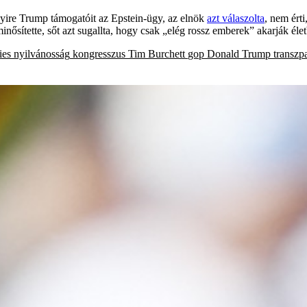
nyire Trump támogatóit az Epstein-ügy, az elnök
azt válaszolta
, nem ért
ítette, sőt azt sugallta, hogy csak „elég rossz emberek” akarják életbe
ies
nyilvánosság
kongresszus
Tim Burchett
gop
Donald Trump
transzp