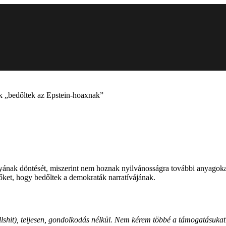
k „bedőltek az Epstein-hoaxnak”
yának döntését, miszerint nem hoznak nyilvánosságra további anyagokat
őket, hogy bedőltek a demokraták narratívájának.
it), teljesen, gondolkodás nélkül. Nem kérem többé a támogatásukat