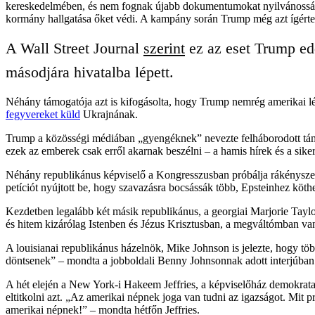
kereskedelmében, és nem fognak újabb dokumentumokat nyilvánosságra h
kormány hallgatása őket védi. A kampány során Trump még azt ígérte,
A Wall Street Journal
szerint
ez az eset Trump edd
másodjára hivatalba lépett.
Néhány támogatója azt is kifogásolta, hogy Trump nemrég amerikai légic
fegyvereket küld
Ukrajnának.
Trump a közösségi médiában „gyengéknek” nevezte felháborodott támog
ezek az emberek csak erről akarnak beszélni – a hamis hírek és a siker
Néhány republikánus képviselő a Kongresszusban próbálja rákényszer
petíciót nyújtott be, hogy szavazásra bocsássák több, Epsteinhez köthe
Kezdetben legalább két másik republikánus, a georgiai Marjorie Tayl
és hitem kizárólag Istenben és Jézus Krisztusban, a megváltómban van
A louisianai republikánus házelnök, Mike Johnson is jelezte, hogy tö
döntsenek” – mondta a jobboldali Benny Johnsonnak adott interjúban
A hét elején a New York-i Hakeem Jeffries, a képviselőház demokrata 
eltitkolni azt. „Az amerikai népnek joga van tudni az igazságot. Mit 
amerikai népnek!” – mondta hétfőn Jeffries.