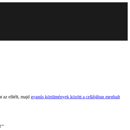
 az elítélt, majd
gyanús körülmények között a cellájában meghalt
!”