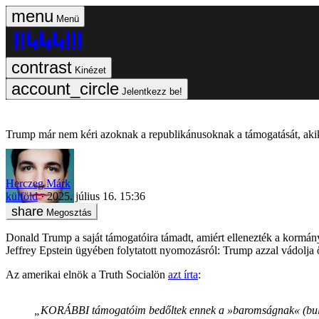
Menü
Kinézet
Jelentkezz be!
Trump már nem kéri azoknak a republikánusoknak a támogatását, aki
Herczeg Márk
külföld
2025. július 16. 15:36
Megosztás
Donald Trump a saját támogatóira támadt, amiért ellenezték a kormán
Jeffrey Epstein ügyében folytatott nyomozásról: Trump azzal vádolja 
Az amerikai elnök a Truth Socialön
azt írta
:
„KORÁBBI támogatóim bedőltek ennek a »baromságnak« (bullsh