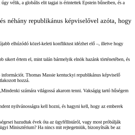
élik, a globális elit tagjai is érintettek Epstein bűneiben, és a
 és néhány republikánus képviselővel azóta, hogy
jabb elhúzódó közel-keleti konfliktust idézhet elő –, illetve hogy
sikert értem el, mint talán bármelyik elnök hazánk történetében, és
b információt. Thomas Massie kentuckyi republikánus képviselő
tlakozott hozzá.
. „Mindenki számára világossá akarom tenni. Vakságig tartó hűségem
ndent nyilvánosságra kell hozni, és hagyni kell, hogy az emberek
égesei hazudtak évek óta az ügyféllistáról, vagy most próbálják
gügyi Minisztérium? Ha nincs mit rejtegetniük, bizonyítsák be az