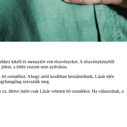
 ehhez kiktől és mennyiért vett részvényeket. A részvénykönyből
jelent, a többi viszont nem nyilvános.
sz fel osztalékot. Ahogy arról korábban beszámoltunk, Lázár idén
i egyhangúlag szavazták meg.
z, illetve miért csak Lázár vehetett fel osztalékot. Ha válaszolnak, a