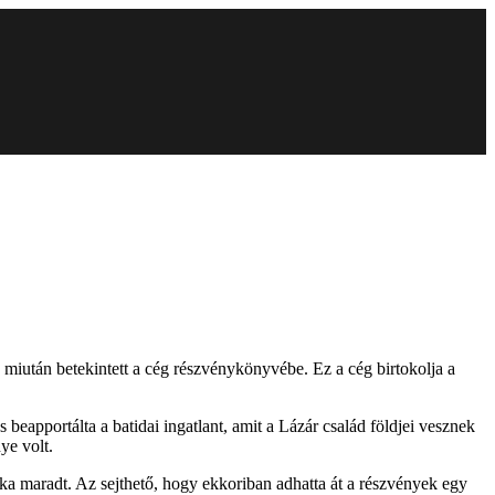
, miután betekintett a cég részvénykönyvébe. Ez a cég birtokolja a
eapportálta a batidai ingatlant, amit a Lázár család földjei vesznek
ye volt.
éka maradt. Az sejthető, hogy ekkoriban adhatta át a részvények egy