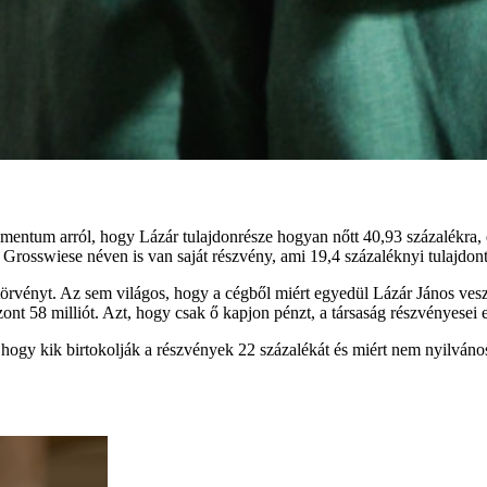
kumentum arról, hogy Lázár tulajdonrésze hogyan nőtt 40,93 százalékra,
rosswiese néven is van saját részvény, ami 19,4 százaléknyi tulajdont 
ó törvényt. Az sem világos, hogy a cégből miért egyedül Lázár János ve
iszont 58 milliót. Azt, hogy csak ő kapjon pénzt, a társaság részvényese
hogy kik birtokolják a részvények 22 százalékát és miért nem nyilvános e