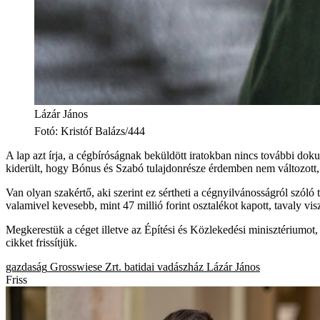
Lázár János
Fotó
:
Kristóf Balázs/444
A lap azt írja, a cégbíróságnak beküldött iratokban nincs további do
kiderült, hogy Bónus és Szabó tulajdonrésze érdemben nem változott, G
Van olyan szakértő, aki szerint ez sértheti a cégnyilvánosságról szól
valamivel kevesebb, mint 47 millió forint osztalékot kapott, tavaly v
Megkerestük a céget illetve az Építési és Közlekedési minisztériumot, 
cikket frissítjük.
gazdaság
Grosswiese Zrt.
batidai vadászház
Lázár János
Friss