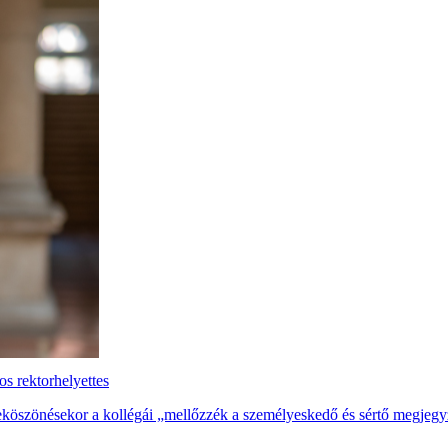
s rektorhelyettes
eköszönésekor a kollégái „mellőzzék a személyeskedő és sértő megjegy