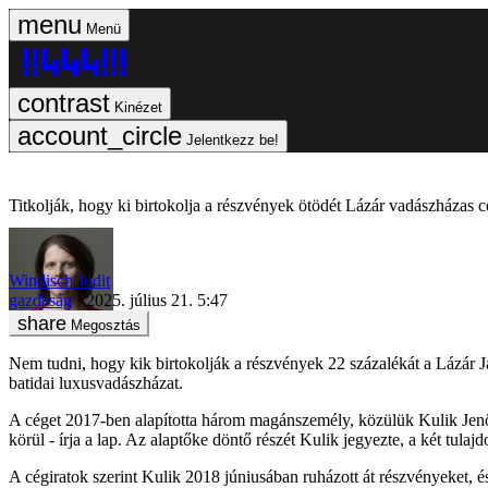
Menü
Kinézet
Jelentkezz be!
Titkolják, hogy ki birtokolja a részvények ötödét Lázár vadászházas 
Windisch Judit
gazdaság
2025. július 21. 5:47
Megosztás
Nem tudni, hogy kik birtokolják a részvények 22 százalékát a Lázár Já
batidai luxusvadászházat.
A céget 2017-ben alapította három magánszemély, közülük Kulik Jenő ab
körül - írja a lap. Az alaptőke döntő részét Kulik jegyezte, a két tul
A cégiratok szerint Kulik 2018 júniusában ruházott át részvényeket, é