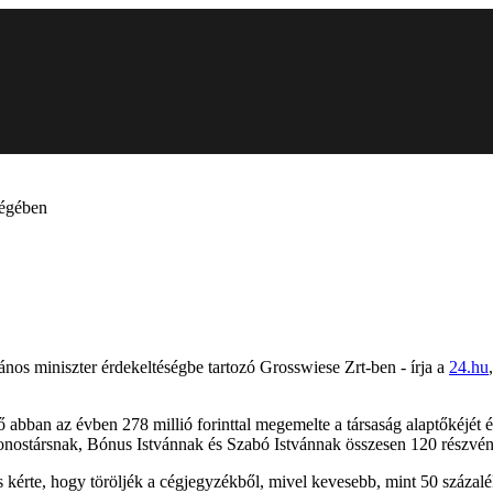
cégében
nos miniszter érdekeltéségbe tartozó Grosswiese Zrt-ben - írja a
24.hu
ban az évben 278 millió forinttal megemelte a társaság alaptőkéjét és b
ajdonostársnak, Bónus Istvánnak és Szabó Istvánnak összesen 120 részvén
s kérte, hogy töröljék a cégjegyzékből, mivel kevesebb, mint 50 százal