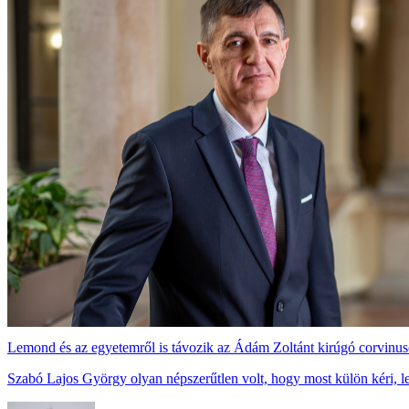
Lemond és az egyetemről is távozik az Ádám Zoltánt kirúgó corvinuso
Szabó Lajos György olyan népszerűtlen volt, hogy most külön kéri, l