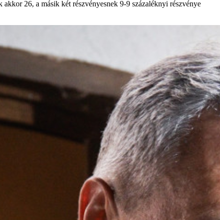
ak akkor 26, a másik két részvényesnek 9-9 százaléknyi részvénye