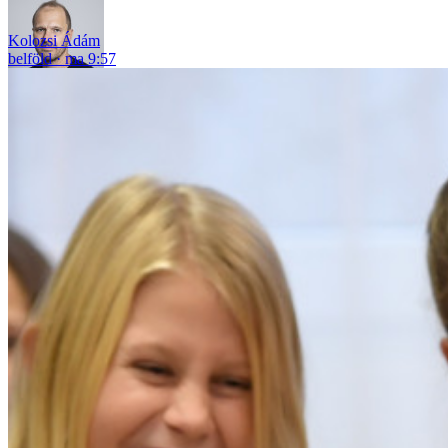
Kolozsi Ádám
belföld
ma 9:57