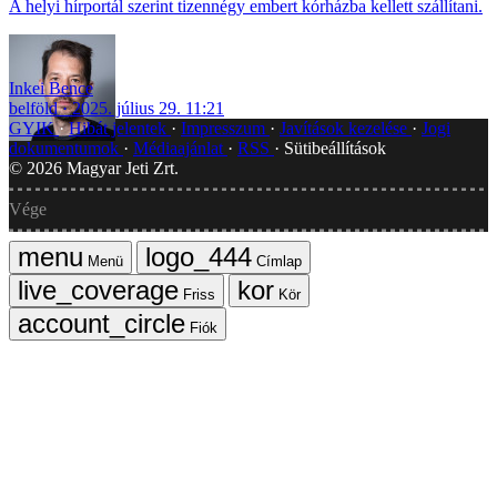
A helyi hírportál szerint tizennégy embert kórházba kellett szállítani.
Inkei Bence
belföld
2025. július 29. 11:21
GYIK
Hibát jelentek
Impresszum
Javítások kezelése
Jogi
dokumentumok
Médiaajánlat
RSS
Sütibeállítások
©
2026
Magyar Jeti Zrt.
Vége
Menü
Címlap
Friss
Kör
Fiók