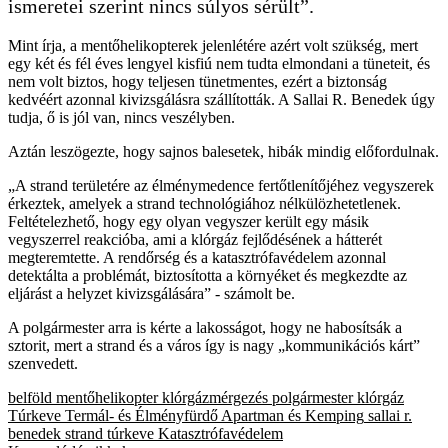
ismeretei szerint nincs súlyos sérült”.
Mint írja, a mentőhelikopterek jelenlétére azért volt szükség, mert
egy két és fél éves lengyel kisfiú nem tudta elmondani a tüneteit, és
nem volt biztos, hogy teljesen tünetmentes, ezért a biztonság
kedvéért azonnal kivizsgálásra szállították. A Sallai R. Benedek úgy
tudja, ő is jól van, nincs veszélyben.
Aztán leszögezte, hogy sajnos balesetek, hibák mindig előfordulnak.
„A strand területére az élménymedence fertőtlenítőjéhez vegyszerek
érkeztek, amelyek a strand technológiához nélkülözhetetlenek.
Feltételezhető, hogy egy olyan vegyszer került egy másik
vegyszerrel reakcióba, ami a klórgáz fejlődésének a hátterét
megteremtette. A rendőrség és a katasztrófavédelem azonnal
detektálta a problémát, biztosította a környéket és megkezdte az
eljárást a helyzet kivizsgálására” - számolt be.
A polgármester arra is kérte a lakosságot, hogy ne habosítsák a
sztorit, mert a strand és a város így is nagy „kommunikációs kárt”
szenvedett.
belföld
mentőhelikopter
klórgázmérgezés
polgármester
klórgáz
Túrkeve Termál- és Élményfürdő Apartman és Kemping
sallai r.
benedek
strand
túrkeve
Katasztrófavédelem