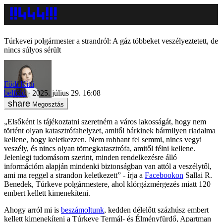
Túrkevei polgármester a strandról: A gáz többeket veszélyeztetett, de
nincs súlyos sérült
Fődi Kitti
belföld
2025. július 29. 16:08
Megosztás
„Elsőként is tájékoztatni szeretném a város lakosságát, hogy nem
történt olyan katasztrófahelyzet, amitől bárkinek bármilyen riadalma
kellene, hogy keletkezzen. Nem robbant fel semmi, nincs vegyi
veszély, és nincs olyan tömegkatasztrófa, amitől félni kellene.
Jelenlegi tudomásom szerint, minden rendelkezésre álló
információm alapján mindenki biztonságban van attól a veszélytől,
ami ma reggel a strandon keletkezett” - írja a
Facebookon
Sallai R.
Benedek, Túrkeve polgármestere, ahol klórgázmérgezés miatt 120
embert kellett kimenekíteni.
Ahogy arról mi is
beszámoltunk
, kedden délelőtt százhúsz embert
kellett kimenekíteni a Túrkeve Termál- és Élményfürdő, Apartman