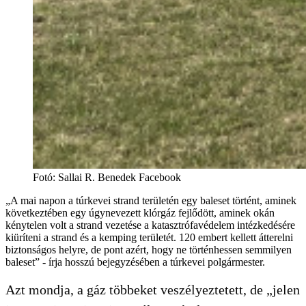
Fotó
:
Sallai R. Benedek Facebook
„A mai napon a túrkevei strand területén egy baleset történt, aminek
következtében egy úgynevezett klórgáz fejlődött, aminek okán
kénytelen volt a strand vezetése a katasztrófavédelem intézkedésére
kiüríteni a strand és a kemping területét. 120 embert kellett átterelni
biztonságos helyre, de pont azért, hogy ne történhessen semmilyen
baleset” - írja hosszú bejegyzésében a túrkevei polgármester.
Azt mondja, a gáz többeket veszélyeztetett, de „jelen