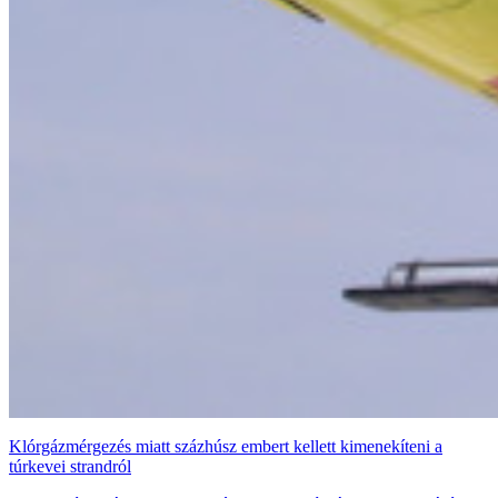
Klórgázmérgezés miatt százhúsz embert kellett kimenekíteni a
túrkevei strandról