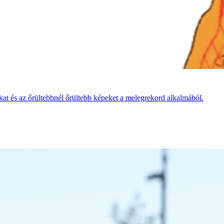
t és az őrültebbnél őrültebb képeket a melegrekord alkalmából.