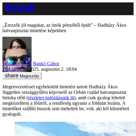
„Érezzék jól magukat, az önök pénzéből épült” – Hadházy Ákos
hatvanpusztai tüntetése képekben
Windisch Judit
,
Bankó Gábor
POLITIKA
2025. augusztus 2. 18:04
Megosztás
Idegenvezetéssel egybekötött tüntetést tartott Hadházy Ákos
független országgyűlési képviselő az Orbán család hatvanpusztai
birtoka előtt (
részletes tudósításunk itt
), amit csak gyalog lehetett
megközelíteni a főútról, a rendőrség ugyanis a földutat lezárta. A
tüntetőket szállító buszok sem mehettek be, volt, aki két kilométert
gyalogolt.