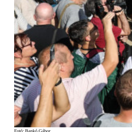
Fotó
:
Bankó Gábor