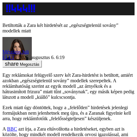
Betiltották a Zara két hirdetését az „egészségtelenül sovány”
modellek miatt
Mészáros Juli
ÉLET
2025. augusztus 6. 6:19
Megosztás
Egy reklámokat felügyelő szerv két Zara-hirdetést is betiltott, amiért
azokban „egészségtelenül sovány” modellek szerepeltek. A
reklámhatóság szerint az egyik modell „az árnyékok és a
hátrasimított frizura” miatt tűnt „soványnak”, egy másik képen pedig
látszott a modell „kiálló” kulcscsontja.
Ezek miatt úgy döntöttek, hogy a „felelőtlen” hirdetések jelenlegi
formájukban nem jelenhetnek meg újra, és a Zaranak figyelnie kell
arra, hogy reklámfotóik „felelősségteljesen” készüljenek.
A
BBC
azt írja, a Zara eltávolította a hirdetéseket, egyben azt is
közölte, hogy mindkét modell rendelkezik orvosi igazolással, ami