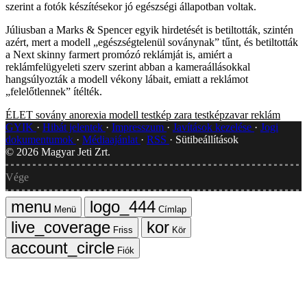
szerint a fotók készítésekor jó egészségi állapotban voltak.
Júliusban a Marks & Spencer egyik hirdetését is betiltották, szintén
azért, mert a modell „egészségtelenül soványnak” tűnt, és betiltották
a Next skinny farmert promózó reklámját is, amiért a
reklámfelügyeleti szerv szerint abban a kameraállásokkal
hangsúlyozták a modell vékony lábait, emiatt a reklámot
„felelőtlennek” ítélték.
ÉLET
sovány
anorexia
modell
testkép
zara
testképzavar
reklám
GYIK
Hibát jelentek
Impresszum
Javítások kezelése
Jogi
dokumentumok
Médiaajánlat
RSS
Sütibeállítások
©
2026
Magyar Jeti Zrt.
Vége
Menü
Címlap
Friss
Kör
Fiók