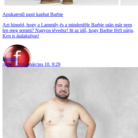
Apukatestű pasit kaphat Barbie
Azt hinnéd, hogy a Lammily és a mindenféle Barbie után már nem
lep meg semmi? Nagyon tévedsz! Itt az idő, hogy Barbie férfi párja,
Ken is átalakuljon!
Feminfo
játék
2016. március 10. 9:29