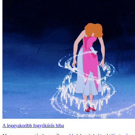
A leggyakoribb fogyókúrás hiba