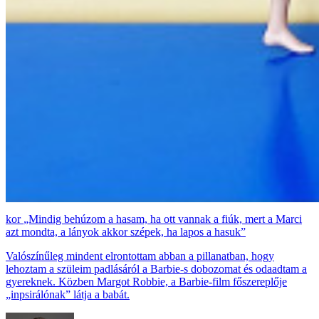
„Mindig behúzom a hasam, ha ott vannak a fiúk, mert a Marci
azt mondta, a lányok akkor szépek, ha lapos a hasuk”
Valószínűleg mindent elrontottam abban a pillanatban, hogy
lehoztam a szüleim padlásáról a Barbie-s dobozomat és odaadtam a
gyereknek. Közben Margot Robbie, a Barbie-film főszereplője
„inpsirálónak” látja a babát.