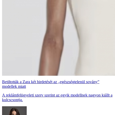
Betiltották a Zara két hirdetését az „egészségtelenül sovány”
modellek miatt
A reklámfelügyeleti szerv szerint az egyik modellnek nagyon kiállt a
kulcscsontja.