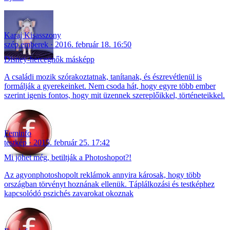
Karaj Kisasszony
szép emberek
2016. február 18. 16:50
Disney-hercegnők másképp
A családi mozik szórakoztatnak, tanítanak, és észrevétlenül is
formálják a gyerekeinket. Nem csoda hát, hogy egyre több ember
szerint igenis fontos, hogy mit üzennek szereplőikkel, történeteikkel.
Feminfo
testkép
2015. február 25. 17:42
Mi jöhet még, betiltják a Photoshopot?!
Az agyonphotoshopolt reklámok annyira károsak, hogy több
országban törvényt hoznának ellenük. Táplálkozási és testképhez
kapcsolódó pszichés zavarokat okoznak