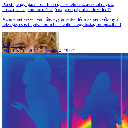
Pöcsfej vagy igazi hős a feleségét szerelmes szavakkal dagizó,
husizó, vastagcombúzó és a jó nagy popójáról áradozó férfi?
Az internet készen van tőle: egy amerikai férfinak nem vékony a
felesége, és ezt nyilvánosan be is vallotta egy Instagram-posztban!
Szily László
INTERNET
2017. augusztus 4. 19:07