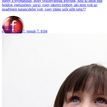
Megy a nyomasztás, hogy vékonyabbak legyünk, hisz ki látott már
boldog, egészséges, szexi, vagy sikeres embert, aki nem volt az,
neadjisten narancsbőre volt, vagy pláne szőr nőtt rajta??
Feminfo
életmód
2017. január 7. 8:04