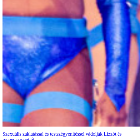
Szexuális zaklatással és testszégyenítéssel vádolják Lizzót és
menedzsmentjét