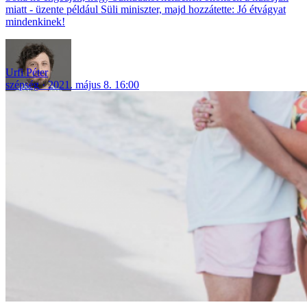
miatt - üzente például Süli miniszter, majd hozzátette: Jó étvágyat
mindenkinek!
Urfi Péter
szépség
2021. május 8. 16:00