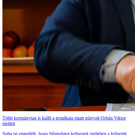
Több kormánytag is kiállt a testalkata miatt gúnyolt Orbán Viktor
mellett
Soha ne engedjék, hogy bűntudatot keltsenek önökben a külsejük