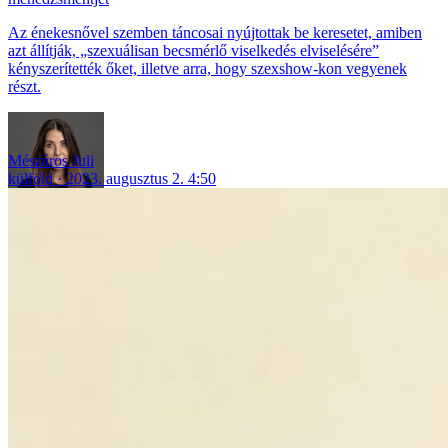
Az énekesnővel szemben táncosai nyújtottak be keresetet, amiben
azt állítják, „szexuálisan becsmérlő viselkedés elviselésére”
kényszerítették őket, illetve arra, hogy szexshow-kon vegyenek
részt.
Mészáros Juli
külföld
2023. augusztus 2. 4:50