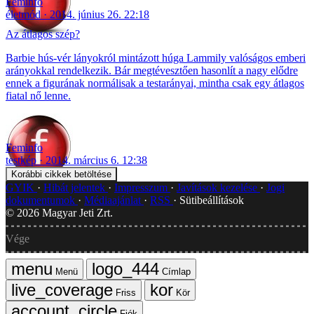
Feminfo
életmód
2014. június 26. 22:18
Az átlagos szép?
Barbie hús-vér lányokról mintázott húga Lammily valóságos emberi
arányokkal rendelkezik. Bár megtévesztően hasonlít a nagy elődre
ennek a figurának normálisak a testarányai, mintha csak egy átlagos
fiatal nő lenne.
Feminfo
testkép
2014. március 6. 12:38
Korábbi cikkek betöltése
GYIK
Hibát jelentek
Impresszum
Javítások kezelése
Jogi
dokumentumok
Médiaajánlat
RSS
Sütibeállítások
©
2026
Magyar Jeti Zrt.
Vége
Menü
Címlap
Friss
Kör
Fiók