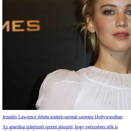
Jennifer Lawrence újfajta testkép-normát szeretne Hollywoodban
Az amerikai színésznő szerint abszurd, hogy egészséges nők is