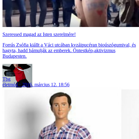
Szeressed magad az Isten szerelmére!
Forrás Zsófia kiállt a Váci utcában kvzáipucéran bioúszógumival, és
hagyta, hadd bámulják az emberek. Öntestkép-aktivizmus
Budapesten.
Tbg
életmód
2016. március 12. 18:56