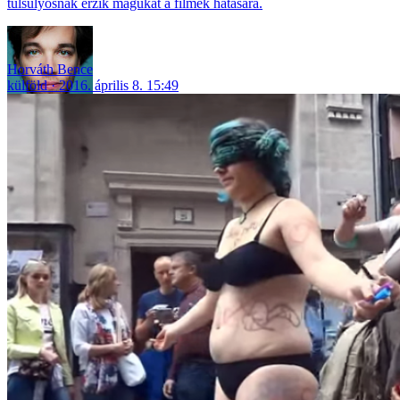
túlsúlyosnak érzik magukat a filmek hatására.
Horváth Bence
külföld
2016. április 8. 15:49