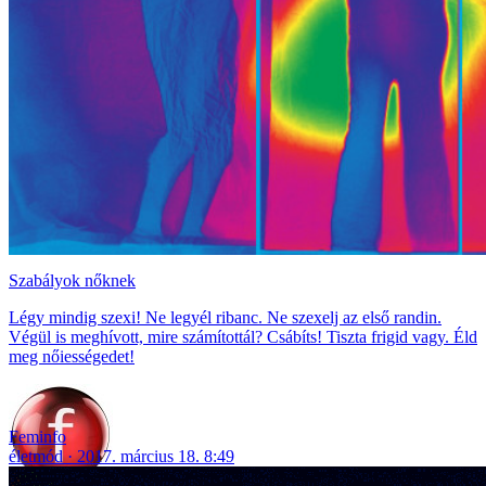
Szabályok nőknek
Légy mindig szexi! Ne legyél ribanc. Ne szexelj az első randin.
Végül is meghívott, mire számítottál? Csábíts! Tiszta frigid vagy. Éld
meg nőiességedet!
Feminfo
életmód
2017. március 18. 8:49